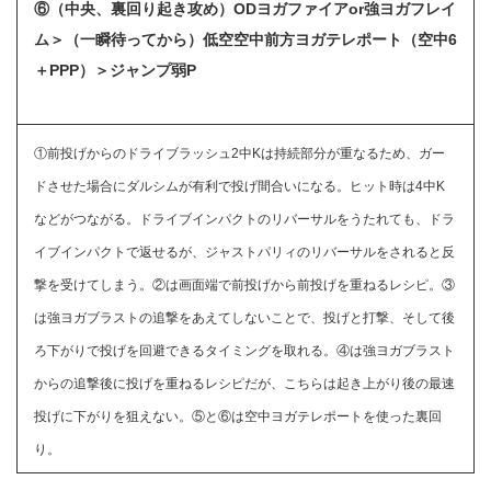
⑥（中央、裏回り起き攻め）ODヨガファイアor強ヨガフレイ
ム＞（一瞬待ってから）低空空中前方ヨガテレポート（空中6
＋PPP）＞ジャンプ弱P
①前投げからのドライブラッシュ2中Kは持続部分が重なるため、ガー
ドさせた場合にダルシムが有利で投げ間合いになる。ヒット時は4中K
などがつながる。ドライブインパクトのリバーサルをうたれても、ドラ
イブインパクトで返せるが、ジャストパリィのリバーサルをされると反
撃を受けてしまう。②は画面端で前投げから前投げを重ねるレシピ。③
は強ヨガブラストの追撃をあえてしないことで、投げと打撃、そして後
ろ下がりで投げを回避できるタイミングを取れる。④は強ヨガブラスト
からの追撃後に投げを重ねるレシピだが、こちらは起き上がり後の最速
投げに下がりを狙えない。⑤と⑥は空中ヨガテレポートを使った裏回
り。