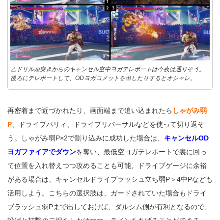
△ドリル頭突きからのキャンセル空中ヨガテレポートは今夜は通りそう。
後ろにテレポートして、ODヨガコメットを出したりするとオシャレ。
再密着まで近づかれたり、画面端まで追い込まれたら
しゃがみ弱
P
、ドライブパリィ、ドライブリバーサルなどを使って切り返そ
う。しゃがみ弱P×2で割り込みに成功した場合は、
キャンセルOD
ヨガファイアでダウン
を奪い、最低空ヨガテレポートで裏に回っ
て位置を入れ替えつつ攻めることも可能。ドライブゲージに余裕
がある場合は、キャンセルドライブラッシュ立ち弱P＞4中Pなども
活用しよう。こちらの選択肢は、ガードされていた場合もドライ
ブラッシュ弱Pまで出しておけば、ダルシム側が有利となるので、