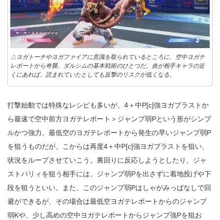
△ヨガトーチやヨガファイアに意識を取られているところに、空中ヨガテ
レポートから奇襲。ダルシムの基本戦術のひとつだ。炎が相手キャラの近
くにあれば、読まれていたとしても反撃のリスクが低くなる。
打撃始動では特殊なレシピも多いが、4＋中P[c]
強ヨガブラストか
ら最速で空中前方ヨガテレポート＞ジャンプ弱Pという形がシンプ
ルかつ強力。最低空のヨガテレポートから発生の早いジャンプ弱P
を狙うものだが、こからは再度4＋中P[c]強ヨガブラストを狙い、
状況をループさせていこう。裏回りに反応しようとしたり、ジャ
ストパリィを狙う相手には、ジャンプ弱Pを出さずに着地投げや下
段を狙うといい。また、このジャンプ弱Pはしゃがみっぱなしで回
避ができるが、その場合は最低空ヨガテレポートからのジャンプ
弱Kや、少し高めの空中ヨガテレポートからジャンプ強Pを狙お