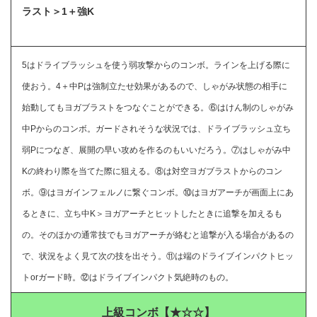
ラスト＞1＋強K
5はドライブラッシュを使う弱攻撃からのコンボ。ラインを上げる際に
使おう。4＋中Pは強制立たせ効果があるので、しゃがみ状態の相手に
始動してもヨガブラストをつなぐことができる。⑥はけん制のしゃがみ
中Pからのコンボ。ガードされそうな状況では、ドライブラッシュ立ち
弱Pにつなぎ、展開の早い攻めを作るのもいいだろう。⑦はしゃがみ中
Kの終わり際を当てた際に狙える。⑧は対空ヨガブラストからのコン
ボ。⑨はヨガインフェルノに繋ぐコンボ。⑩はヨガアーチが画面上にあ
るときに、立ち中K＞ヨガアーチとヒットしたときに追撃を加えるも
の。そのほかの通常技でもヨガアーチが絡むと追撃が入る場合があるの
で、状況をよく見て次の技を出そう。⑪は端のドライブインパクトヒッ
トorガード時。⑫はドライブインパクト気絶時のもの。
上級コンボ【★☆☆】