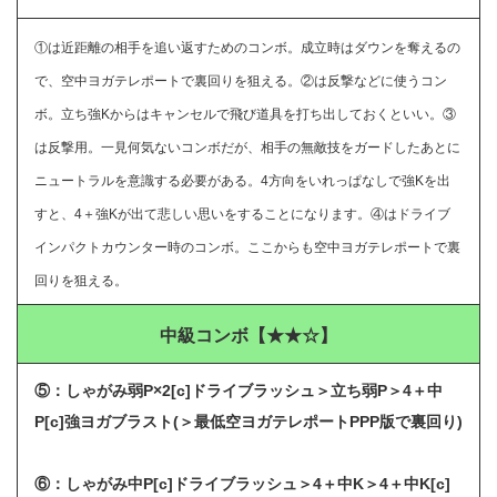
①は近距離の相手を追い返すためのコンボ。成立時はダウンを奪えるの
で、空中ヨガテレポートで裏回りを狙える。②は反撃などに使うコン
ボ。立ち強Kからはキャンセルで飛び道具を打ち出しておくといい。③
は反撃用。一見何気ないコンボだが、相手の無敵技をガードしたあとに
ニュートラルを意識する必要がある。4方向をいれっぱなしで強Kを出
すと、4＋強Kが出て悲しい思いをすることになります。④はドライブ
インパクトカウンター時のコンボ。ここからも空中ヨガテレポートで裏
回りを狙える。
中級コンボ【★★☆】
⑤：しゃがみ弱P×2[c]ドライブラッシュ＞立ち弱P＞4＋中
P[c]強ヨガブラスト(＞最低空ヨガテレポートPPP版で裏回り)
⑥：しゃがみ中P[c]ドライブラッシュ＞4＋中K＞4＋中K[c]