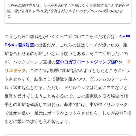
△相手の飛び道具は、しゃがみ強Pで下を抜けながら攻撃することで対処可
能。飛び道具キャラの飛び道具を封じやすいのがダルシムの強みのひと
つ。
こうした遠距離戦をかいくぐって近づいてこられた場合は、
4＋中
Pや4＋強K対空
の出番だが、これらの技はリーチが短いため、距
離を合わせるのが難しいという弱点もある。そこで活用したいの
が、バックジャンプ直後の
空中ヨガフロート＞ジャンプ強P
や、
ド
リルキック
。
この2つは無理に距離を詰めようとしたところにヒッ
トさせやすく、結果として接近を阻みつつ、ダルシムのターンを
取り返す起点となる。ただし、ドリルキックは足元に当てないと
反撃を受けてしまうこともあるので、この選択肢を取る場合は相
手との距離を確認して狙おう。基本的には、中や強ドリルキック
で足元を狙い、足元にガードかヒットをさせたら、しゃがみ弱P×2
などに繋いで攻守を入れ替えよう。