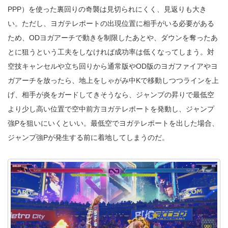
PPP）を使った裏回りの奇襲は見切られにくく、見返りも大き
い。ただし、ヨガテレポートの出現位置に相手がいる必要がある
ため、ODヨガアーチで動きを制限したあとや、ダウンを奪ったあ
とに狙うという工夫をしなければ成功率は低くなってしまう。対
空技キャンセルや立ち回りから通常版やOD版のヨガファイアやヨ
ガアーチを放ったら、地上をしゃがみ中Kで移動しつつラインを上
げ、相手が炎をガードしてきそうなら、ジャンプの昇りで最低空
より少し高い位置で空中前方ヨガテレポートを発動し、ジャンプ
強Pを狙いにいくといい。最低空でヨガテレポートを出した場合、
ジャンプ強Pが発生する前に着地してしまうのだ。