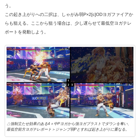
う。
この起き上がりへの二択は、しゃがみ弱P×2[c]ODヨガファイアか
らも狙える。ここから狙う場合は、少し遅らせて最低空ヨガテレ
ポートを発動しよう。
△強制立たせ効果のある4＋中Pヨガから強ヨガブラストでダウンを奪い、
最低空前方ヨガテレポート＞ジャンプ弱Pとすれば起き上がりに重なる。