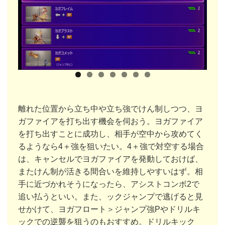
離れた位置から立ち中や立ち強でけん制しつつ、ヨ
ガファイアを打ち出す機会を伺おう。ヨガファイア
を打ち出すことに成功し、相手が空中から攻めてく
るようなら4＋強を狙いたい。4＋強で対空する場合
は、キャンセルでヨガファイアを発動しておけば、
またけん制が活きる間合いを維持しやすいはず。相
手に近づかれそうになったら、アシストコンボ2で
追い払うといい。また、ックジャンプで逃げると見
せかけて、ヨガフロート＞ジャンプ強Pやドリルキ
ックでの逆襲を狙うのもおすすめ。ドリルキック