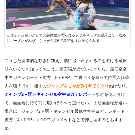
△ダルシム使いとしての熟練度が問われるドリルキックの足元当て。低め
にガードさせれば、しゃがみ弱Pで攻守を入れ替えられる。
こうした基本的な動きに加え、端に追い込まれるのを避ける選択
肢をいくつか知っておこう。画面端が近づいてきたら、最低空空
中ヨガテレポート・前方（6＋PPP）で裏回りを狙って位置入れ替
えを狙うほか、相手の
ジャンプをしゃがみ中Kでくぐり
ぬけたり、
ジャンプ2＋弱＞キャンセル空中ヨガテレポート
などを使い分け
て、画面端に行く前に広いほうへと逃げたい。まだ画面端が遠い
場合は、ジャンプ2＋弱＞キャンセル最低空空中ヨガテレポート・
後方（4＋PPP）＞ODヨガコメットなどで押し返すのもおすす
め。