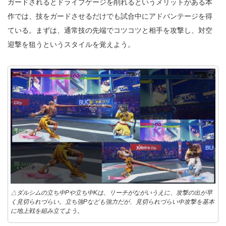
ガードされるとドライブゲージを削れるというメリットがある本
作では、技をガードさせるだけでも試合中にアドバンテージを得
ている。まずは、通常技の先端でコツコツと相手を攻撃し、対空
迎撃を狙うというスタイルを覚えよう。
△ダルシムの立ち中Pや立ち中Kは、リーチがながいうえに、攻撃の出が早
く見切られづらい。立ち強Pなども強力だが、見切られづらい中攻撃を基本
に地上戦を組み立てよう。