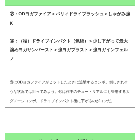
⑬：ODヨガファイア＞パリィドライブラッシュ＞しゃがみ強
K
⑭：（端）ドライブインパクト（気絶）＞少し下がって最大
溜めヨガサンバースト＞強ヨガブラスト＞強ヨガインフェル
ノ
⑬はODヨガファイアがヒットしたときに追撃するコンボ。倒しきれそ
うな状況では狙ってみよう。⑭は作中のチュートリアルにも登場する大
ダメージコンボ。ドライブインパクト後に下がるのがコツだ。