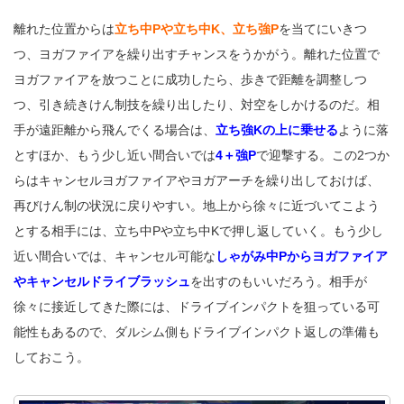
離れた位置からは
立ち中Pや立ち中K、立ち強P
を当てにいきつ
つ、ヨガファイアを繰り出すチャンスをうかがう。離れた位置で
ヨガファイアを放つことに成功したら、歩きで距離を調整しつ
つ、引き続きけん制技を繰り出したり、対空をしかけるのだ。相
手が遠距離から飛んでくる場合は、
立ち強Kの上に乗せる
ように落
とすほか、もう少し近い間合いでは
4＋強P
で迎撃する。この2つか
らはキャンセルヨガファイアやヨガアーチを繰り出しておけば、
再びけん制の状況に戻りやすい。地上から徐々に近づいてこよう
とする相手には、立ち中Pや立ち中Kで押し返していく。もう少し
近い間合いでは、キャンセル可能な
しゃがみ中Pからヨガファイア
やキャンセルドライブラッシュ
を出すのもいいだろう。相手が
徐々に接近してきた際には、ドライブインパクトを狙っている可
能性もあるので、ダルシム側もドライブインパクト返しの準備も
しておこう。