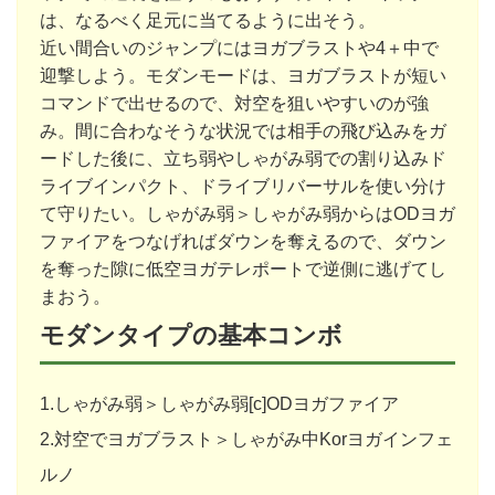
は、なるべく足元に当てるように出そう。
近い間合いのジャンプにはヨガブラストや4＋中で
迎撃しよう。モダンモードは、ヨガブラストが短い
コマンドで出せるので、対空を狙いやすいのが強
み。間に合わなそうな状況では相手の飛び込みをガ
ードした後に、立ち弱やしゃがみ弱での割り込みド
ライブインパクト、ドライブリバーサルを使い分け
て守りたい。しゃがみ弱＞しゃがみ弱からはODヨガ
ファイアをつなげればダウンを奪えるので、ダウン
を奪った隙に低空ヨガテレポートで逆側に逃げてし
まおう。
モダンタイプの基本コンボ
1.しゃがみ弱＞しゃがみ弱[c]ODヨガファイア
2.対空でヨガブラスト＞しゃがみ中Korヨガインフェ
ルノ