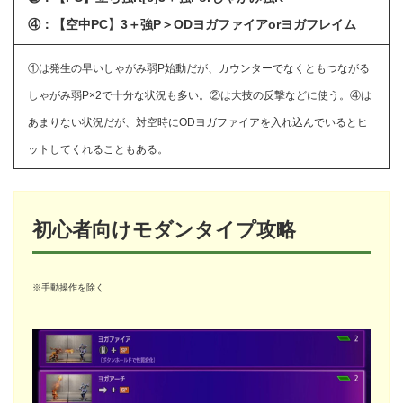
④：【空中PC】3＋強P＞ODヨガファイアorヨガフレイム
①は発生の早いしゃがみ弱P始動だが、カウンターでなくともつながる
しゃがみ弱P×2で十分な状況も多い。②は大技の反撃などに使う。④は
あまりない状況だが、対空時にODヨガファイアを入れ込んでいるとヒ
ットしてくれることもある。
初心者向けモダンタイプ攻略
※手動操作を除く