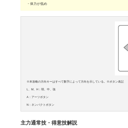
・体力が低め
※本攻略の方向キーはすべて数字によって方向を示している。※ボタン表記
L、M、H：弱、中、強
A：アーツボタン
N：ネンパクトボタン
主力通常技・得意技解説