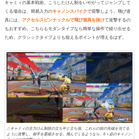
キャミィの基本戦術。こうしたけん制をいやがってジャンプして
くる場合は、簡易入力の
キャノンスパイク
で迎撃しよう。飛び道
具には、
アクセルスピンナックルで飛び道具を抜け
て攻撃するの
もおすすめ。こちらもモダンタイプなら簡単な操作で繰り出せる
ため、クラシックタイプよりも狙えるポイントが増えるはず。
△キャミィの主力けん制技の立ち中と立ち強。これらの技の先端を当てる
ように攻撃し、相手を委縮させる。飛んでくるようなら、6＋必のキャノン