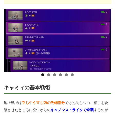
キャミィの基本戦術
地上戦では
立ち中や立ち強の先端部分
でけん制しつつ、相手を委
縮させたところに空中からの
キャノンストライクで奇襲
するのが