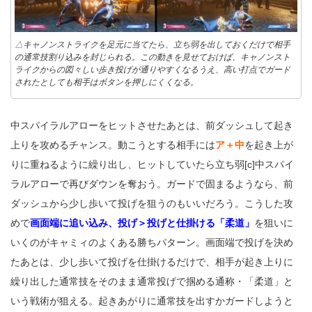
△キャノンストライクを足元に当てたら、立ち弱を出しておくだけで相手
の通常技割り込みを封じられる。この動きを見せておけば、キャノンスト
ライクからの図々しい歩き投げが通りやすくなるうえ、高い打点でガード
されたとしても相手はボタンを押しにくくなる。
中スパイラルアローをヒットさせたあとは、前ダッシュして起き
上りを攻めるチャンス。動こうとする相手には
ア＋中
を起き上が
りに重ねるように繰り出し、ヒットしていたら立ち弱[c]中スパイ
ラルアローで再びダウンを奪おう。ガードで固まるようなら、前
ダッシュから少し歩いて投げを狙うのもいいだろう。こうした攻
めで
画面端に追い込み、投げ＞投げと仕掛ける「柔道」
を狙いに
いくのがキャミィのよくある勝ちパターン。画面端で投げを決め
たあとは、少し歩いて投げを仕掛けるだけで、相手が起き上りに
繰り出した通常技をそのまま通常投げで掴める通称・「柔道」と
いう戦術が狙える。起きあがりに通常技を出すかガードしようと