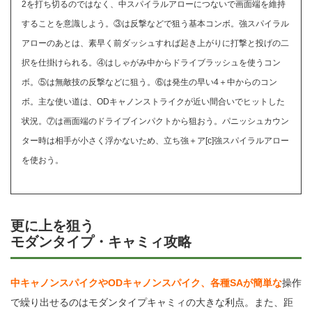
2を打ち切るのではなく、中スパイラルアローにつないで画面端を維持
することを意識しよう。③は反撃などで狙う基本コンボ。強スパイラル
アローのあとは、素早く前ダッシュすれば起き上がりに打撃と投げの二
択を仕掛けられる。④はしゃがみ中からドライブラッシュを使うコン
ボ。⑤は無敵技の反撃などに狙う。⑥は発生の早い4＋中からのコン
ボ。主な使い道は、ODキャノンストライクが近い間合いでヒットした
状況。⑦は画面端のドライブインパクトから狙おう。パニッシュカウン
ター時は相手が小さく浮かないため、立ち強＋ア[c]強スパイラルアロー
を使おう。
更に上を狙う
モダンタイプ・キャミィ攻略
中キャノンスパイクやODキャノンスパイク、各種SAが簡単な
操作
で繰り出せるのはモダンタイプキャミィの大きな利点。また、距