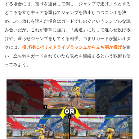
する場合には、投げを連発して倒し、ジャンプで逃げようとする
ところを立ち中＋アを重ねてジャンプを防止しつつコンボを決
め、ぶっ放しを読んだ場合はガードでしのぐというシンプルな読
み合いだが、これが非常に強力。「柔道」に対して遅らせ投げ抜
けや、遅らせジャンプをしてくる相手、つまりガードが堅いオタ
クには、
投げ後にパリィドライブラッシュから立ち弱か投げ
を狙
い、立ち弱をガードされていたら攻めを継続するという戦術も使
ってみよう。