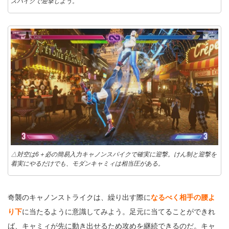
スパイクで迎撃しよう。
△対空は6＋必の簡易入力キャノンスパイクで確実に迎撃。けん制と迎撃を
着実にやるだけでも、モダンキャミィは相当圧がある。
奇襲のキャノンストライクは、繰り出す際に
なるべく相手の腰よ
り下
に当たるように意識してみよう。足元に当てることができれ
ば、キャミィが先に動き出せるため攻めを継続できるのだ。キャ