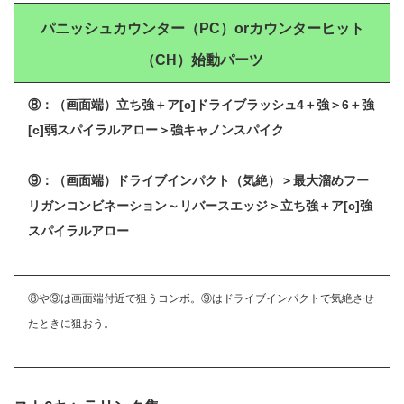
パニッシュカウンター（PC）orカウンターヒット
（CH）
始動パーツ
⑧：（画面端）立ち強＋ア[c]ドライブラッシュ4＋強＞6＋強
[c]弱スパイラルアロー＞強キャノンスパイク
⑨：（画面端）ドライブインパクト（気絶）＞最大溜めフー
リガンコンビネーション～リバースエッジ＞立ち強＋ア[c]強
スパイラルアロー
⑧や⑨は画面端付近で狙うコンボ。⑨はドライブインパクトで気絶させ
たときに狙おう。