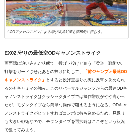
△ODアクセルスピンによる飛び道具対策も積極的に狙おう。
EX02.守りの最低空ODキャノンストライク
画面端に追い込んだ状態で、投げ＞投げと狙う「柔道」戦術や、
打撃をガードさせたあとの投げに対して、
「前ジャンプ＞最速OD
キャノンストライク」
とすると投げ空振りの隙に反撃を決められ
るのもキャミィの強み。このリバーサルジャンプからの最速ODキ
ャノンストライクはクラシックタイプでは操作難度がやや高かっ
たが、モダンタイプなら簡単な操作で狙えるようになる。ODキャ
ノンストライクがヒットすればコンボに持ち込めるため、見返り
も大きい戦術なので、モダンタイプを選択時はここぞという状況
で狙ってみよう。