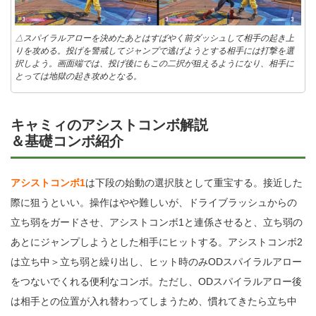
△スパイラルアローを決めたあとはすばやく前ダッシュして相手の起き上
りを攻める。投げを警戒してジャンプで逃げようとする相手には打撃を選
択しよう。画面端では、投げ後にもこの二択が狙えるようになり、相手に
とっては地獄の起き攻めとなる。
キャミィのアシストコンボ解説
＆基礎コンボ紹介
アシストコンボ1
は下段の始動の選択肢として重宝する。接近した
際に狙うといい。操作はやや難しいが、ドライブラッシュからの
立ち弱をガードさせ、アシストコンボ1と連係させると、立ち弱の
あとにジャンプしようとした相手にヒットする。アシストコンボ2
は立ち中＞立ち弱と繰り出し、ヒット時のみODスパイラルアロー
をつないでくれる便利なコンボ。ただし、ODスパイラルアロー後
は相手との位置が入れ替わってしまうため、慣れてきたら立ち中