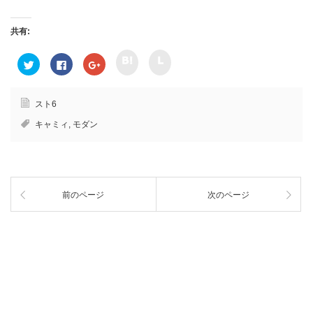
共有:
ク
ク
ク
F
ク
リ
リ
リ
a
リ
ッ
ッ
ッ
c
ッ
ク
ク
ク
e
ク
し
し
し
b
し
て
て
て
o
て
スト6
h
l
T
o
G
a
i
w
k
o
キャミィ
,
モダン
t
n
i
で
o
e
e
t
共
g
n
で
t
有
l
a
共
e
す
e
で
有
r
る
+
共
(
で
に
で
有
新
共
は
共
(
し
有
ク
有
新
い
前のページ
次のページ
(
リ
(
し
ウ
新
ッ
新
い
ィ
し
ク
し
ウ
ン
い
し
い
ィ
ド
ウ
て
ウ
ン
ウ
ィ
く
ィ
ド
で
ン
だ
ン
ウ
開
ド
さ
ド
で
き
ウ
い
ウ
開
ま
で
(
で
き
す
開
新
開
ま
)
き
し
き
す
ま
い
ま
)
す
ウ
す