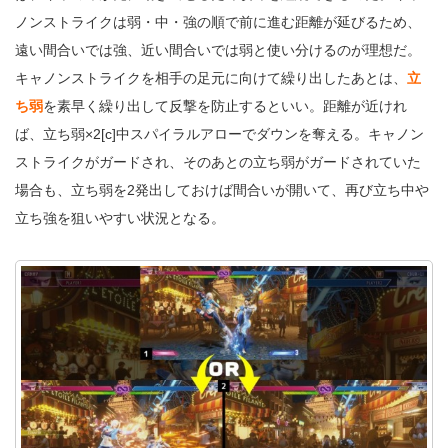
ノンストライクは弱・中・強の順で前に進む距離が延びるため、
遠い間合いでは強、近い間合いでは弱と使い分けるのが理想だ。
キャノンストライクを相手の足元に向けて繰り出したあとは、
立
ち弱
を素早く繰り出して反撃を防止するといい。距離が近けれ
ば、立ち弱×2[c]中スパイラルアローでダウンを奪える。キャノン
ストライクがガードされ、そのあとの立ち弱がガードされていた
場合も、立ち弱を2発出しておけば間合いが開いて、再び立ち中や
立ち強を狙いやすい状況となる。