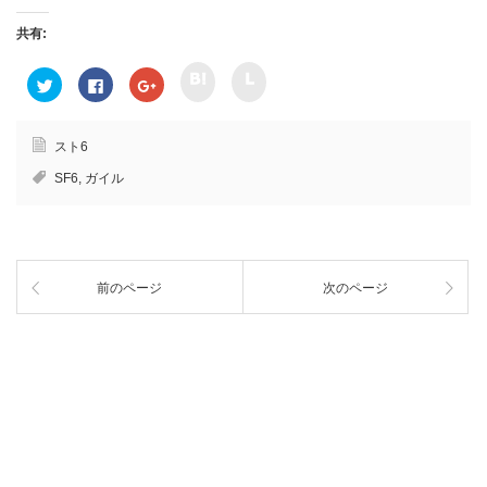
共有:
ク
ク
ク
F
ク
リ
リ
リ
a
リ
ッ
ッ
ッ
c
ッ
ク
ク
ク
e
ク
し
し
し
b
し
て
て
て
o
て
スト6
h
l
T
o
G
a
i
w
k
o
SF6
,
ガイル
t
n
i
で
o
e
e
t
共
g
n
で
t
有
l
a
共
e
す
e
で
有
r
る
+
共
(
で
に
で
有
新
共
は
共
(
し
有
ク
有
新
い
前のページ
次のページ
(
リ
(
し
ウ
新
ッ
新
い
ィ
し
ク
し
ウ
ン
い
し
い
ィ
ド
ウ
て
ウ
ン
ウ
ィ
く
ィ
ド
で
ン
だ
ン
ウ
開
ド
さ
ド
で
き
ウ
い
ウ
開
ま
で
(
で
き
す
開
新
開
ま
)
き
し
き
す
ま
い
ま
)
す
ウ
す
)
ィ
)
ン