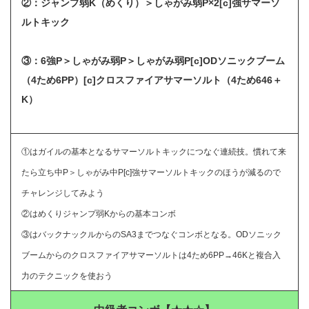
②：ジャンプ弱K（めくり）＞しゃがみ弱P×2[c]強サマーソ
ルトキック
③：6強P＞しゃがみ弱P＞しゃがみ弱P[c]ODソニックブーム
（4ため6PP）[c]クロスファイアサマーソルト（4ため646＋
K）
①はガイルの基本となるサマーソルトキックにつなぐ連続技。慣れて来
たら立ち中P＞しゃがみ中P[c]強サマーソルトキックのほうが減るので
チャレンジしてみよう
②はめくりジャンプ弱Kからの基本コンボ
③はバックナックルからのSA3までつなぐコンボとなる。ODソニック
ブームからのクロスファイアサマーソルトは4ため6PP→46Kと複合入
力のテクニックを使おう