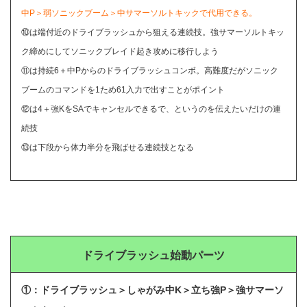
中P＞弱ソニックブーム＞中サマーソルトキックで代用できる。
⑩は端付近のドライブラッシュから狙える連続技。強サマーソルトキッ
ク締めにしてソニックブレイド起き攻めに移行しよう
⑪は持続6＋中Pからのドライブラッシュコンボ。高難度だがソニック
ブームのコマンドを1ため61入力で出すことがポイント
⑫は4＋強KをSAでキャンセルできるで、というのを伝えたいだけの連
続技
⑬は下段から体力半分を飛ばせる連続技となる
ドライブラッシュ始動パーツ
①：ドライブラッシュ＞しゃがみ中K＞立ち強P＞強サマーソ