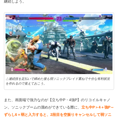
継続しよう。
△連続技を足払いで締めた後も弱ソニックブレイド重ねで十分な有利状況
を作れるので覚えておこう。
また、画面端で強力なのが【立ち中P・4強P】のリコイルキャノ
ン。ソニックブームの溜めができている際に、
立ち中P＞4＋強P～
ずらし6＋弱と入力すると、2段目を空振りキャンセルして弱ソニ