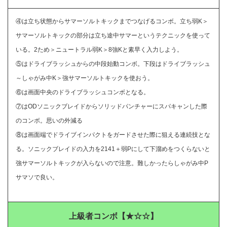
④は立ち状態からサマーソルトキックまでつなげるコンボ。立ち弱K＞
サマーソルトキックの部分は立ち途中サマーというテクニックを使って
いる。2ため＞ニュートラル弱K＞8強Kと素早く入力しよう。
⑤はドライブラッシュからの中段始動コンボ。下段はドライブラッシュ
～しゃがみ中K＞強サマーソルトキックを使おう。
⑥は画面中央のドライブラッシュコンボとなる。
⑦はODソニックブレイドからソリッドパンチャーにスパキャンした際
のコンボ。思いの外減る
⑧は画面端でドライブインパクトをガードさせた際に狙える連続技とな
る。ソニックブレイドの入力を2141＋弱Pにして下溜めをつくらないと
強サマーソルトキックが入らないので注意。難しかったらしゃがみ中P
サマソで良い。
上級者コンボ【★☆☆】