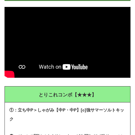
とりこれコンボ【★★★】
①：立ち中P＞しゃがみ【中P・中P】[c]強サマーソルトキッ
ク