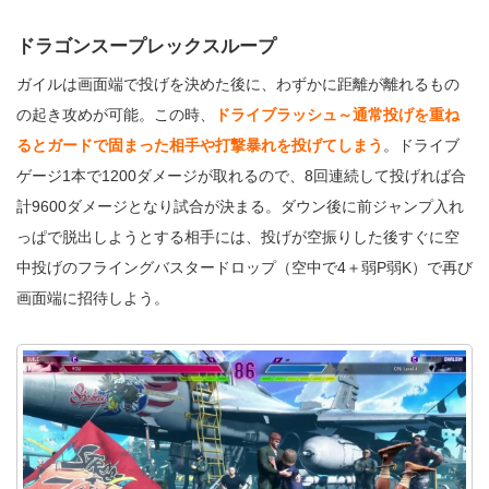
ドラゴンスープレックスループ
ガイルは画面端で投げを決めた後に、わずかに距離が離れるもの
の起き攻めが可能。この時、
ドライブラッシュ～通常投げを重ね
るとガードで固まった相手や打撃暴れを投げてしまう
。ドライブ
ゲージ1本で1200ダメージが取れるので、8回連続して投げれば合
計9600ダメージとなり試合が決まる。ダウン後に前ジャンプ入れ
っぱで脱出しようとする相手には、投げが空振りした後すぐに空
中投げのフライングバスタードロップ（空中で4＋弱P弱K）で再び
画面端に招待しよう。