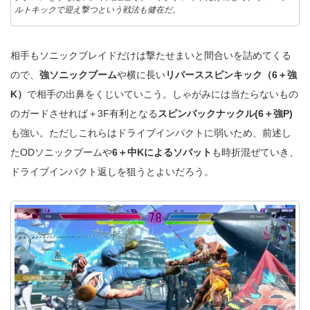
ルトキックで迎え撃つという戦法も健在だ。
相手もソニックブレイドだけは撃たせまいと間合いを詰めてくる
ので、
強ソニックブーム
や横に長い
リバーススピンキック（6＋強
K）
で相手の出鼻をくじいていこう。しゃがみには当たらないもの
のガードさせれば＋3F有利となる
スピンバックナックル(6＋強P)
も強い。ただしこれらはドライブインパクトに弱いため、前述し
たODソニックブームや
6＋中Kによるソバット
も時折混ぜていき、
ドライブインパクト返しを狙うとよいだろう。