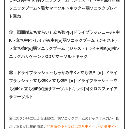
しゃがみ中P[c]弱ソニックブーム（ジャスト）＞4＋強P[c]弱
ソニックブーム＞強サマーソルトキック～弱ソニックブレイ
ド重ね
⑫：
画面端立ち食らい）
立ち強P[c]ドライブラッシュ～6＋中
K＞立ち中P＞しゃがみ中P[c]弱ソニックブーム（ジャスト）
＞立ち強P[c]弱ソニックブーム（ジャスト）＞4＋強K[c]強ソ
ニックハリケーン＞ODサマーソルトキック
⑬：ドライブラッシュ～しゃがみ中K＞立ち強P［c］ドライ
ブラッシュ～立ち強K＞立ち強P［c］ドライブラッシュ～立
ち強K＞立ち強P[c]強サマーソルトキック[c]クロスファイア
サマーソルト
⑨はスタン時に狙える連続技。弱ソニックブームのジャスト入力が一回
だけあるが比較的簡単。
非対応のキャラには立ち中P＞しゃがみ中P・