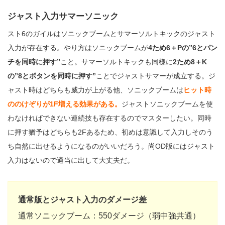
ジャスト入力サマーソニック
スト6のガイルはソニックブームとサマーソルトキックのジャスト
入力が存在する。やり方はソニックブームが
4ため6＋Pの”6とパン
チを同時に押す”
こと。サマーソルトキックも同様に
2ため8＋K
の”8とボタンを同時に押す”
ことでジャストサマーが成立する。ジ
ャスト時はどちらも威力が上がる他、ソニックブームは
ヒット時
ののけぞりが1F増える効果がある。
ジャストソニックブームを使
わなければできない連続技も存在するのでマスターしたい。同時
に押す猶予はどちらも2Fあるため、初めは意識して入力しそのう
ち自然に出せるようになるのがいいだろう。尚OD版にはジャスト
入力はないので適当に出して大丈夫だ。
通常版とジャスト入力のダメージ差
通常ソニックブーム：550ダメージ（弱中強共通）