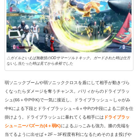
△ガイルといえば無敵技のODサマーソルトキック。ガードされた時は仕方
ないし当たった時は見てから余裕でした
弱ソニックブームや弱ソニッククロスを盾にして相手が動きづら
くなったらダメージを奪うチャンス。パリィからのドライブラッ
シュ(66＋中P中K)で一気に接近し、ドライブラッシュ～しゃがみ
中Kによる下段とドライブラッシュ～6＋中Pの中段による二択を仕
掛けよう。ドライブラッシュに暴れてくる相手には
ドライブラッ
シュ～ニーバズーカ(4＋弱K)
によるぶっこみも強力。膝の先端を
当てるように出せば＋2F～3F程度有利になるためそのまま投げや