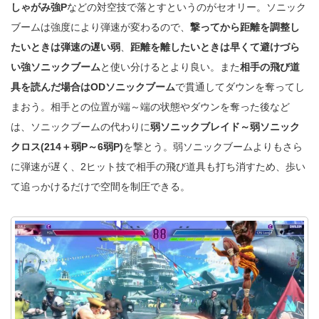
しゃがみ強P
などの対空技で落とすというのがセオリー。ソニック
ブームは強度により弾速が変わるので、
撃ってから距離を調整し
たいときは弾速の遅い弱
、
距離を離したいときは早くて避けづら
い強ソニックブーム
と使い分けるとより良い。また
相手の飛び道
具を読んだ場合はODソニックブーム
で貫通してダウンを奪ってし
まおう。相手との位置が端～端の状態やダウンを奪った後など
は、ソニックブームの代わりに
弱ソニックブレイド～弱ソニック
クロス(214＋弱P～6弱P)
を撃とう。弱ソニックブームよりもさら
に弾速が遅く、2ヒット技で相手の飛び道具も打ち消すため、歩い
て追っかけるだけで空間を制圧できる。