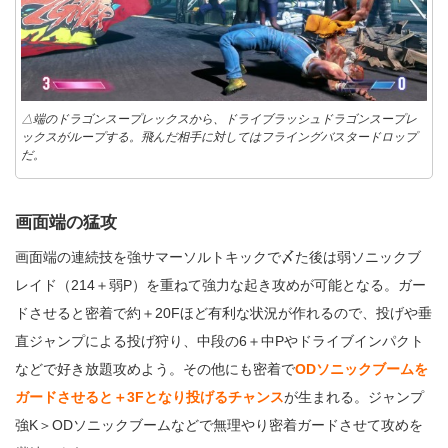
△端のドラゴンスープレックスから、ドライブラッシュドラゴンスープレ
ックスがループする。飛んだ相手に対してはフライングバスタードロップ
だ。
画面端の猛攻
画面端の連続技を強サマーソルトキックで〆た後は弱ソニックブ
レイド（214＋弱P）を重ねて強力な起き攻めが可能となる。ガー
ドさせると密着で約＋20Fほど有利な状況が作れるので、投げや垂
直ジャンプによる投げ狩り、中段の6＋中Pやドライブインパクト
などで好き放題攻めよう。その他にも密着で
ODソニックブームを
ガードさせると＋3Fとなり投げるチャンス
が生まれる。ジャンプ
強K＞ODソニックブームなどで無理やり密着ガードさせて攻めを