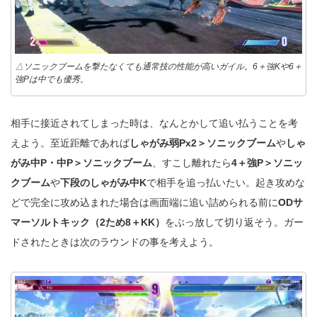
△ソニックブームを撃たなくても通常技の性能が高いガイル。6＋強Kや6＋
強Pは中でも優秀。
相手に接近されてしまった時は、なんとかして追い払うことを考
えよう。至近距離であれば
しゃがみ弱Px2＞ソニックブーム
や
しゃ
がみ中P・中P＞ソニックブーム
、すこし離れたら
4＋強P＞ソニッ
クブーム
や
下段のしゃがみ中K
で相手を追っ払いたい。起き攻めな
どで完全に攻め込まれた場合は画面端に追い詰められる前に
ODサ
マーソルトキック（2ため8＋KK）
をぶっ放して切り返そう。ガー
ドされたときは次のラウンドの事を考えよう。