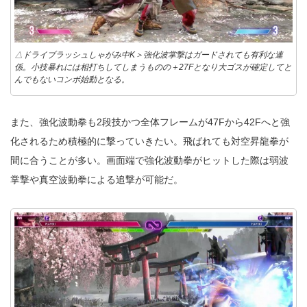
△ドライブラッシュしゃがみ中K＞強化波掌撃はガードされても有利な連
係。小技暴れには相打ちしてしまうものの＋27Fとなり大ゴスが確定してと
んでもないコンボ始動となる。
また、強化波動拳も2段技かつ全体フレームが47Fから42Fへと強
化されるため積極的に撃っていきたい。飛ばれても対空昇龍拳が
間に合うことが多い。画面端で強化波動拳がヒットした際は弱波
掌撃や真空波動拳による追撃が可能だ。