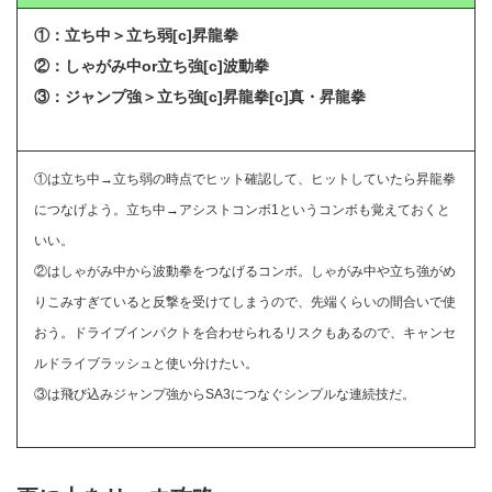
①：立ち中＞立ち弱[c]昇龍拳
②：しゃがみ中or立ち強[c]波動拳
③：ジャンプ強＞立ち強[c]昇龍拳[c]真・昇龍拳
①は立ち中→立ち弱の時点でヒット確認して、ヒットしていたら昇龍拳
につなげよう。立ち中→アシストコンボ1というコンボも覚えておくと
いい。
②はしゃがみ中から波動拳をつなげるコンボ。しゃがみ中や立ち強がめ
りこみすぎていると反撃を受けてしまうので、先端くらいの間合いで使
おう。ドライブインパクトを合わせられるリスクもあるので、キャンセ
ルドライブラッシュと使い分けたい。
③は飛び込みジャンプ強からSA3につなぐシンプルな連続技だ。