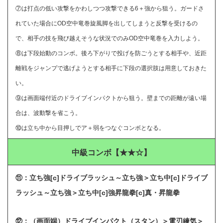
⑦は打点の低い攻撃をかわしつつ攻撃できる6＋強から狙う。ガードさ
れていた場合にOD空中竜巻旋風脚を出してしまうと反撃を受けるの
で、相手の技を飛び越えそうな状況でのみOD空中竜巻を入力しよう。
⑧は下段始動のコンボ。後ろ下がりで投げを防ごうとする相手や、近距
離戦をジャンプで逃げようとする相手に下段の選択肢は用意しておきた
い。
⑨は画面端付近のドライブインパクトから狙う。壁までの距離が遠い場
合は、波動撃を省こう。
⑩は立ち中から目押しでア＋弱をつなぐコンボとなる。
中級コンボ【★★☆】
⑪：立ち強[c]ドライブラッシュ～立ち強＞立ち中[c]ドライブ
ラッシュ～立ち強＞立ち中[c]強昇龍拳[c]真・昇龍拳
⑫：（画面端）ドライブインパクト（スタン）＞電刃練気＞