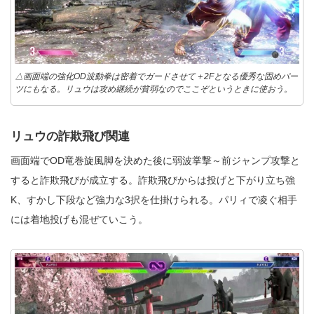
△画面端の強化OD波動拳は密着でガードさせて＋2Fとなる優秀な固めパー
ツにもなる。リュウは攻め継続が貧弱なのでここぞというときに使おう。
リュウの詐欺飛び関連
画面端でOD竜巻旋風脚を決めた後に弱波掌撃～前ジャンプ攻撃と
すると詐欺飛びが成立する。詐欺飛びからは投げと下がり立ち強
K、すかし下段など強力な3択を仕掛けられる。パリィで凌ぐ相手
には着地投げも混ぜていこう。