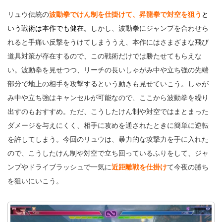
リュウ伝統の
波動拳でけん制を仕掛けて、昇龍拳で対空を狙う
と
いう戦術は本作でも健在。
しかし、波動拳にジャンプを合わせら
れると手痛い反撃をうけてしまううえ、本作にはさまざまな飛び
道具対策が存在するので、この戦術だけでは勝たせてもらえな
い。波動拳を見せつつ、リーチの長いしゃがみ中や立ち強の先端
部分で地上の相手を攻撃するという動きも見せていこう。しゃが
み中や立ち強はキャンセルが可能なので、ここから波動拳を繰り
出すのもおすすめ。ただ、こうしたけん制や対空ではまとまった
ダメージを与えにくく、相手に攻めを通されたときに簡単に逆転
を許してしまう。今回のリュウは、暴力的な攻撃力を手に入れた
ので、こうしたけん制や対空で立ち回っているふりをして、ジャ
ンプやドライブラッシュで一気に
近距離戦を仕掛け
て今夜の勝ち
を狙いにいこう。