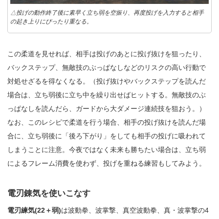
△投げの動作終了後に素早く立ち弱を空振り、再度投げを入力すると相手
の起き上りにぴったり重なる。
この柔道を見せれば、相手は投げのあとに投げ抜けを狙ったり、
バックステップ、無敵技のぶっぱなしなどのリスクの高い行動で
対処せざるを得なくなる。（投げ抜けやバックステップを読んだ
場合は、立ち弱後に立ち中を繰り出せばヒットする。無敵技のぶ
っぱなしを読んだら、ガードから大ダメージ連続技を狙おう。）
なお、このレシピで柔道を行う場合、相手の投げ抜けを読んだ場
合に、立ち弱後に「後ろ下がり」をしても相手の投げに吸われて
しまうことに注意。今夜ではなく未来も勝ちたい場合は、立ち弱
によるフレーム消費を使わず、投げを重ねる練習もしてみよう。
電刃錬気を使いこなす
電刃練気(22＋弱)
は波動拳、波掌撃、真空波動拳、真・波掌撃の4