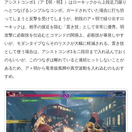
アシストコンボ1（ア【弱・弱】）はローキックから上段足刀蹴り
へとつなげるシンプルなコンボ。ガードされていた場合に打ち切
ってしまうと反撃を受けてしまうが、初段のア＋弱で繰り出すロ
ーキックは、相手の接近を阻む「置き技」として非常に優秀。弱
攻撃に必殺技を仕込むとコマンドの関係上、必殺技が暴発しやす
いが、モダンタイプならそのリスクが大幅に軽減される。置き技
として使う場合は、アシストコンボ1を二段目まで入れ込んでおく
のもいいが、このつなぎは離れていると連続ヒットしないことが
あるため、ア＋弱から竜巻旋風脚や真空波動を入れ込むのもおす
すめ。