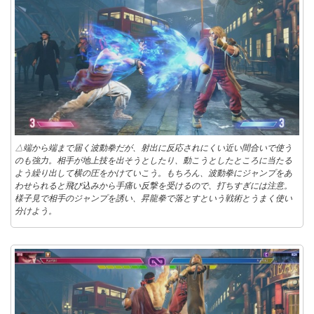
△端から端まで届く波動拳だが、射出に反応されにくい近い間合いで使う
のも強力。相手が地上技を出そうとしたり、動こうとしたところに当たる
よう繰り出して横の圧をかけていこう。もちろん、波動拳にジャンプをあ
わせられると飛び込みから手痛い反撃を受けるので、打ちすぎには注意。
様子見で相手のジャンプを誘い、昇龍拳で落とすという戦術とうまく使い
分けよう。