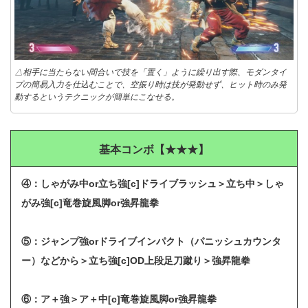
△相手に当たらない間合いで技を「置く」ように繰り出す際、モダンタイ
プの簡易入力を仕込むことで、空振り時は技が発動せず、ヒット時のみ発
動するというテクニックが簡単にこなせる。
基本コンボ【★★★】
④：しゃがみ中or立ち強[c]ドライブラッシュ＞立ち中＞しゃ
がみ強[c]竜巻旋風脚or強昇龍拳
⑤：ジャンプ強orドライブインパクト（パニッシュカウンタ
ー）などから＞立ち強[c]OD上段足刀蹴り＞強昇龍拳
⑥：ア＋強＞ア＋中[c]竜巻旋風脚or強昇龍拳