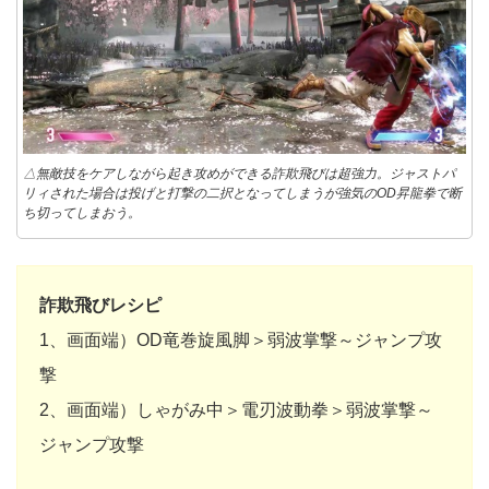
△無敵技をケアしながら起き攻めができる詐欺飛びは超強力。ジャストパ
リィされた場合は投げと打撃の二択となってしまうが強気のOD昇龍拳で断
ち切ってしまおう。
詐欺飛びレシピ
1、画面端）OD竜巻旋風脚＞弱波掌撃～ジャンプ攻
撃
2、画面端）しゃがみ中＞電刃波動拳＞弱波掌撃～
ジャンプ攻撃