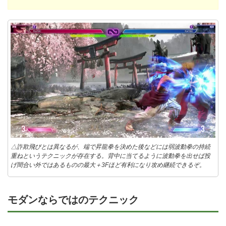
△詐欺飛びとは異なるが、端で昇龍拳を決めた後などには弱波動拳の持続
重ねというテクニックが存在する。背中に当てるように波動拳を出せば投
げ間合い外ではあるものの最大＋3Fほど有利になり攻め継続できるぞ。
モダンならではのテクニック