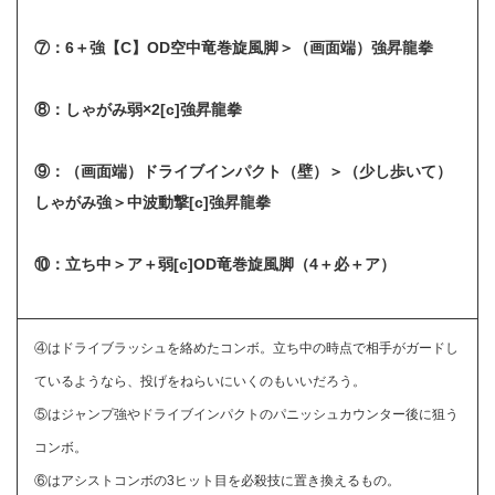
⑦：6＋強【C】OD空中竜巻旋風脚＞（画面端）強昇龍拳
⑧：しゃがみ弱×2[c]強昇龍拳
⑨：（画面端）ドライブインパクト（壁）＞（少し歩いて）
しゃがみ強＞中波動撃[c]強昇龍拳
⑩：立ち中＞ア＋弱[c]OD竜巻旋風脚（4＋必＋ア）
④はドライブラッシュを絡めたコンボ。立ち中の時点で相手がガードし
ているようなら、投げをねらいにいくのもいいだろう。
⑤はジャンプ強やドライブインパクトのパニッシュカウンター後に狙う
コンボ。
⑥はアシストコンボの3ヒット目を必殺技に置き換えるもの。