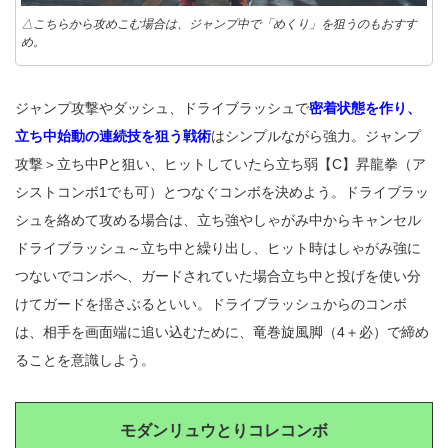
△こちらから攻めこむ場合は、ジャンプ中で「めくり」を狙うのもおすす
め。
ジャンプ攻撃やダッシュ、ドライブラッシュで
密着状態を作り、
立ち中始動の連続技を狙う戦術
はシンプルながら強力。ジャンプ
攻撃＞立ち中Pと狙い、ヒットしていたら立ち弱【C】昇龍拳（ア
シストコンボ1でも可）とつなぐコンボを決めよう。ドライブラッ
シュを絡めて攻める場合は、立ち強やしゃがみ中からキャンセル
ドライブラッシュ～立ち中と繰り出し、ヒット時はしゃがみ強に
つないでコンボへ、ガードされていた場合立ち中と投げを使い分
けてガードを揺さぶるといい。ドライブラッシュからのコンボ
は、相手を画面端に追い込むために、竜巻旋風脚（4＋必）で締め
ることを意識しよう。
モダンリュウとりコレコンボ