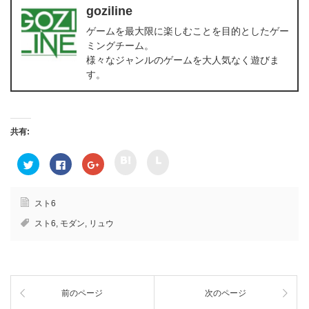
goziline
ゲームを最大限に楽しむことを目的としたゲー
ミングチーム。
様々なジャンルのゲームを大人気なく遊びま
す。
共有:
ク
ク
ク
F
ク
リ
リ
リ
a
リ
ッ
ッ
ッ
c
ッ
ク
ク
ク
e
ク
し
し
し
b
し
て
て
て
o
て
スト6
h
l
T
o
G
a
i
w
k
o
スト6
,
モダン
,
リュウ
t
n
i
で
o
e
e
t
共
g
n
で
t
有
l
a
共
e
す
e
で
有
r
る
+
共
(
で
に
で
有
新
共
は
共
(
し
有
ク
有
新
い
前のページ
次のページ
(
リ
(
し
ウ
新
ッ
新
い
ィ