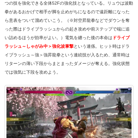
つの技を強化できる全体52Fの強化技となっている。リュウは波動
拳があるおかげで相手が脚を止めがちになるので遠距離になった
ら意表をついて溜めていこう。（※対空昇龍拳などでダウンを奪
った際はドライブラッシュからの起き攻めや前ステップで端に追
い詰めるほうが効率がよい。）電気を纏った後の本命は
ドライブ
ラッシュ～しゃがみ中＞強化波掌撃
という連係。ヒット時はドラ
イブラッシュ～強＞強昇龍拳という連続技が入るため、通常時は
リターンの薄い下段からまとまったダメージが奪える。強化状態
では強気に下段を攻めよう。