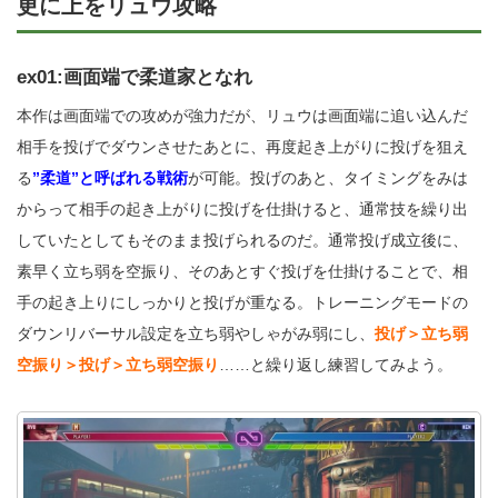
更に上をリュウ攻略
ex01:画面端で柔道家となれ
本作は画面端での攻めが強力だが、リュウは画面端に追い込んだ
相手を投げでダウンさせたあとに、再度起き上がりに投げを狙え
る
”柔道”と呼ばれる戦術
が可能。投げのあと、タイミングをみは
からって相手の起き上がりに投げを仕掛けると、通常技を繰り出
していたとしてもそのまま投げられるのだ。通常投げ成立後に、
素早く立ち弱を空振り、そのあとすぐ投げを仕掛けることで、相
手の起き上りにしっかりと投げが重なる。トレーニングモードの
ダウンリバーサル設定を立ち弱やしゃがみ弱にし、
投
げ＞立ち弱
空振り＞投げ＞立ち弱空振り
……と繰り返し練習してみよう。