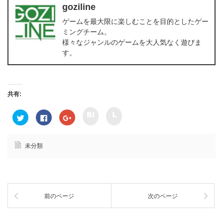
goziline
ゲームを最大限に楽しむことを目的としたゲー
ミングチーム。
様々なジャンルのゲームを大人気なく遊びま
す。
共有:
ク
ク
ク
F
ク
リ
リ
リ
a
リ
ッ
ッ
ッ
c
ッ
ク
ク
ク
e
ク
し
し
し
b
し
て
て
て
o
て
未分類
h
l
T
o
G
a
i
w
k
o
t
n
i
で
o
e
e
t
共
g
n
で
t
有
l
a
共
e
す
e
で
有
r
る
+
共
(
で
に
で
前のページ
次のページ
有
新
共
は
共
(
し
有
ク
有
新
い
(
リ
(
し
ウ
新
ッ
新
い
ィ