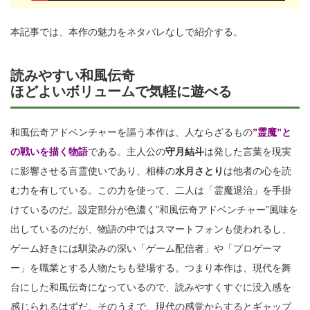
本記事では、本作の魅力をネタバレなしで紹介する。
読みやすい和風伝奇
ほどよいボリュームで気軽に遊べる
和風伝奇アドベンチャーを謳う本作は、人ならざるもの
”霊魔”と
の戦いを描く物語
である。主人公の
守月結斗
は発した言葉を現実
に影響させる言霊使いであり、相棒の
水月さとり
は他者の心を読
む力を有している。この力を使って、二人は「霊魔退治」を手掛
けているのだ。設定部分が色濃く”和風伝奇アドベンチャー”風味を
出しているのだが、物語の中ではスマートフォンも使われるし、
ゲーム好きには馴染みの深い「ゲーム配信者」や「プロゲーマ
ー」を職業とする人物たちも登場する。つまり本作は、現代を舞
台にした和風伝奇になっているので、読みやすくすぐに没入感を
感じられるはずだ。そのうえで、現代の感覚からするとギャップ