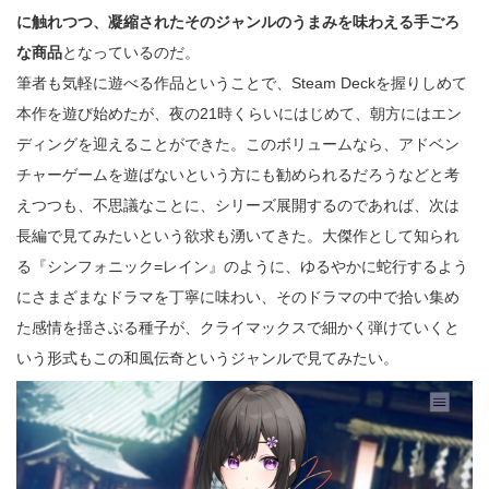
に触れつつ、凝縮されたそのジャンルのうまみを味わえる手ごろ
な商品
となっているのだ。
筆者も気軽に遊べる作品ということで、Steam Deckを握りしめて
本作を遊び始めたが、夜の21時くらいにはじめて、朝方にはエン
ディングを迎えることができた。このボリュームなら、アドベン
チャーゲームを遊ばないという方にも勧められるだろうなどと考
えつつも、不思議なことに、シリーズ展開するのであれば、次は
長編で見てみたいという欲求も湧いてきた。大傑作として知られ
る『シンフォニック=レイン』のように、ゆるやかに蛇行するよう
にさまざまなドラマを丁寧に味わい、そのドラマの中で拾い集め
た感情を揺さぶる種子が、クライマックスで細かく弾けていくと
いう形式もこの和風伝奇というジャンルで見てみたい。