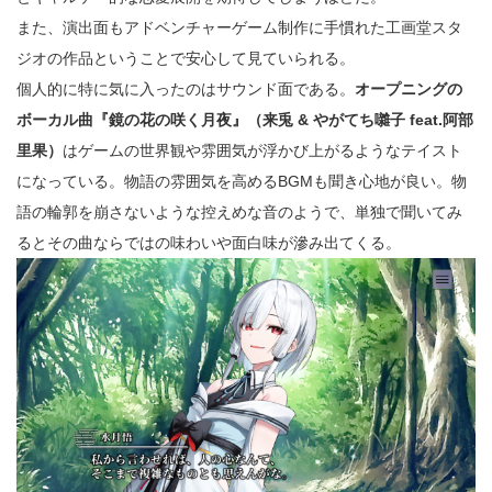
また、演出面もアドベンチャーゲーム制作に手慣れた工画堂スタ
ジオの作品ということで安心して見ていられる。
個人的に特に気に入ったのはサウンド面である。
オープニングの
ボーカル曲『鏡の花の咲く月夜』（来兎 & やがてち囃子 feat.阿部
里果）
はゲームの世界観や雰囲気が浮かび上がるようなテイスト
になっている。物語の雰囲気を高めるBGMも聞き心地が良い。物
語の輪郭を崩さないような控えめな音のようで、単独で聞いてみ
るとその曲ならではの味わいや面白味が滲み出てくる。