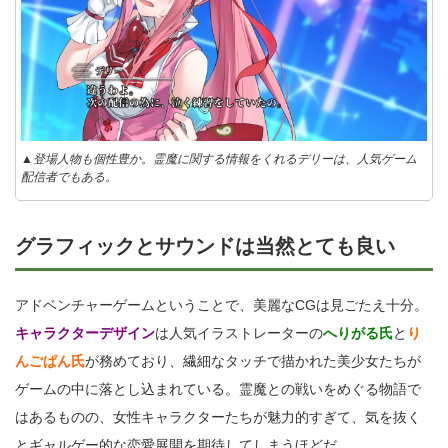
▲登場人物も個性豊か。霊魔に関する情報をくれるデリーは、人気ゲーム
配信者でもある。
グラフィックとサウンドは当然とても良い
アドベンチャーゲームということで、美麗なCGは見ごたえ十分。
キャラクターデザイン
は人気イラストレーターの
へりがる氏
と
り
んごぱん氏
が務めており、繊細なタッチで描かれた美少女たちが
ゲームの中に落とし込まれている。霊魔との戦いをめぐる物語で
はあるものの、女性キャラクターたちが魅力的すぎて、気を抜く
とギャルゲー的な恋愛展開を期待してしまうほどだ。