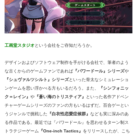
工画堂スタジオ
という会社をご存知だろうか。
デザインおよびソフトウェア制作を手がける会社で、筆者のよう
な古くからのゲームファンであれば
『パワードール』シリーズ
や
『シュヴァルツシルト』シリーズ
といった骨太なシミュレーショ
ンゲームを思い浮かべる方もいるだろう。また、
『シンフォニッ
ク＝レイン』
や
『蒼い海のトリスティア』
といった名作アドベン
チャーゲームシリーズのファンの方もいるはずだ。百合ゲーとい
うジャンルで挑戦した
『白衣性恋愛症候群』
なども実に深みのあ
る作品である。最近では『パワードール』を思わせるターン制ス
トラテジーゲーム
『One-inch Tactics』
をリリースしたが、こち