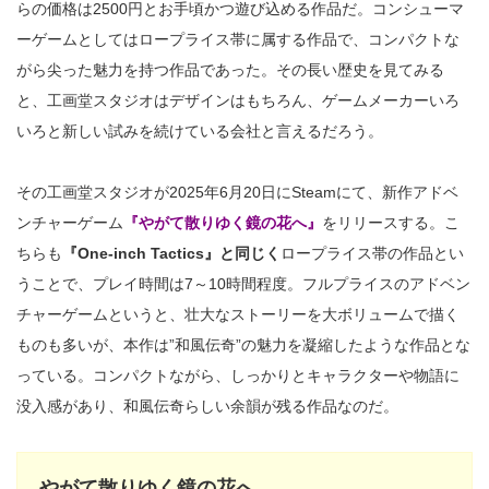
らの価格は2500円とお手頃かつ遊び込める作品だ。コンシューマ
ーゲームとしてはロープライス帯に属する作品で、コンパクトな
がら尖った魅力を持つ作品であった。その長い歴史を見てみる
と、工画堂スタジオはデザインはもちろん、ゲームメーカーいろ
いろと新しい試みを続けている会社と言えるだろう。
その工画堂スタジオが2025年6月20日にSteamにて、新作アドベ
ンチャーゲーム
『やがて散りゆく鏡の花へ』
をリリースする。こ
ちらも
『One-inch Tactics』と同じく
ロープライス帯の作品とい
うことで、プレイ時間は7～10時間程度。フルプライスのアドベン
チャーゲームというと、壮大なストーリーを大ボリュームで描く
ものも多いが、本作は”和風伝奇”の魅力を凝縮したような作品とな
っている。コンパクトながら、しっかりとキャラクターや物語に
没入感があり、和風伝奇らしい余韻が残る作品なのだ。
やがて散りゆく鏡の花へ