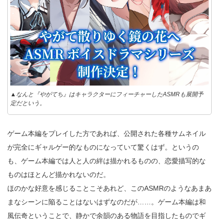
▲なんと『やがてち』はキャラクターにフィーチャーしたASMRも展開予
定だという。
ゲーム本編をプレイした方であれば、公開された各種サムネイル
が完全にギャルゲー的なものになっていて驚くはず。というの
も、ゲーム本編では人と人の絆は描かれるものの、恋愛描写的な
ものはほとんど描かれないのだ。
ほのかな好意を感じることこそあれど、このASMRのようなあまあ
まなシーンに陥ることはないはずなのだが……。ゲーム本編は和
風伝奇ということで、静かで余韻のある物語を目指したものでギ