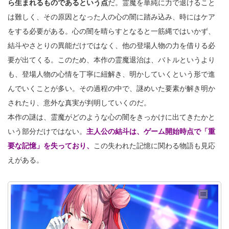
ら生まれるものであるという点
だ。霊魔を単純に力で退けること
は難しく、その原因となった人の心の闇に踏み込み、時にはケア
をする必要がある。心の闇を晴らすとなると一筋縄ではいかず、
結斗やさとりの異能だけではなく、他の登場人物の力を借りる必
要が出てくる。このため、本作の霊魔退治は、バトルというより
も、登場人物の心情を丁寧に紐解き、明かしていくという形で進
んでいくことが多い。その過程の中で、謎めいた要素が解き明か
されたり、意外な真実が判明していくのだ。
本作の謎は、霊魔がどのような心の闇をきっかけに出てきたかと
いう部分だけではない。
主人公の結斗は、ゲーム開始時点で「重
要な記憶」を失っており、
この失われた記憶に関わる物語も見応
えがある。