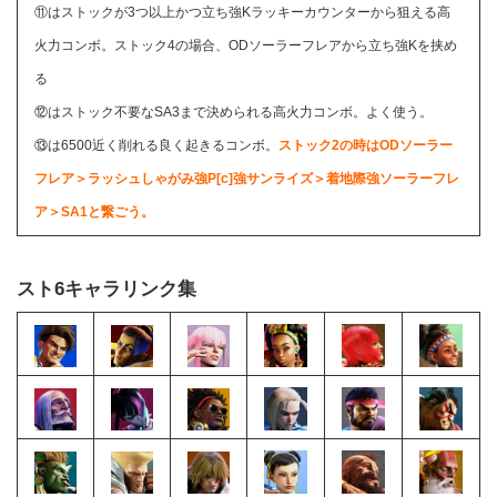
⑪はストックが3つ以上かつ立ち強Kラッキーカウンターから狙える高
火力コンボ。ストック4の場合、ODソーラーフレアから立ち強Kを挟め
る
⑫はストック不要なSA3まで決められる高火力コンボ。よく使う。
⑬は6500近く削れる良く起きるコンボ。
ストック2の時はODソーラー
フレア＞ラッシュしゃがみ強P[c]強サンライズ＞着地際強ソーラーフレ
ア＞SA1と繋ごう。
スト6キャラリンク集