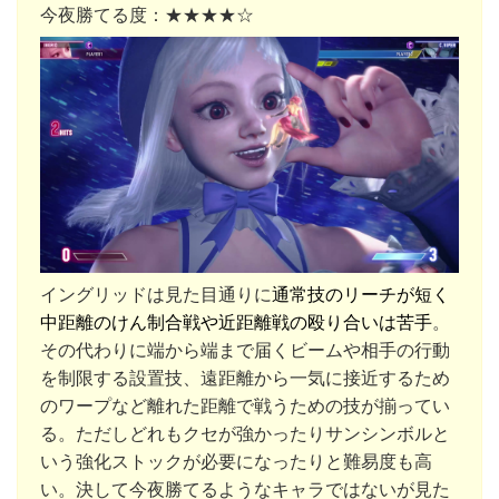
今夜勝てる度：★★★★☆
イングリッドは見た目通りに
通常技のリーチが短く
中距離のけん制合戦や近距離戦の殴り合いは苦手
。
その代わりに端から端まで届くビームや相手の行動
を制限する設置技、遠距離から一気に接近するため
のワープなど離れた距離で戦うための技が揃ってい
る。ただしどれもクセが強かったりサンシンボルと
いう強化ストックが必要になったりと難易度も高
い。決して今夜勝てるようなキャラではないが見た