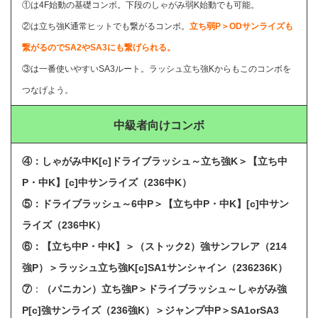
①は4F始動の基礎コンボ。下段のしゃがみ弱K始動でも可能
。
②は立ち強K通常ヒットでも繋がるコンボ。
立ち弱P＞ODサンライズも
繋がるのでSA2やSA3にも繋げられる。
③は一番使いやすいSA3ルート。ラッシュ立ち強Kからもこのコンボを
つなげよう。
中級者向けコンボ
④：しゃがみ中K[c]ドライブラッシュ～立ち強K＞【立ち中
P・中K】[c]中サンライズ（236中K）
⑤：
ドライブラッシュ～6中P＞【立ち中P・中K】[c]中サン
ライズ（236中K）
⑥：【立ち中P・中K】＞（ストック2）強サンフレア（214
強P）＞ラッシュ立ち強K[c]SA1サンシャイン（236236K）
⑦
：
（パニカン）立ち強P＞ドライブラッシュ～しゃがみ強
P[c]強サンライズ（236強K）＞ジャンプ中P＞SA1orSA3