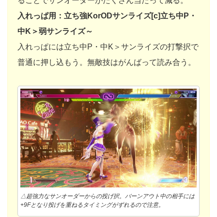
ることでサンオーダーがたくさん当たって減る。
入れっぱ用：立ち強KorODサンライズ[c]立ち中P・
中K＞弱サンライズ～
入れっぱには立ち中P・中K＞サンライズの打撃択で
普通に押し込もう。無敵技はがんばって読み合う。
△超強力なサンオーダーからの投げ択。バーンアウト中の相手には
+9Fとなり投げを重ねるタイミングがずれるので注意。