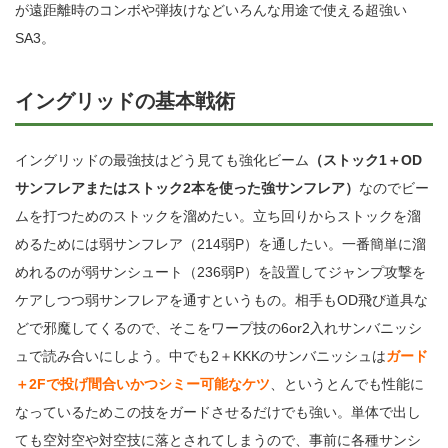
が遠距離時のコンボや弾抜けなどいろんな用途で使える超強い
SA3。
イングリッドの基本戦術
イングリッドの最強技はどう見ても強化ビーム
（ストック1＋OD
サンフレアまたはストック2本を使った強サンフレア）
なのでビー
ムを打つためのストックを溜めたい。立ち回りからストックを溜
めるためには弱サンフレア（214弱P）を通したい。一番簡単に溜
めれるのが弱サンシュート（236弱P）を設置してジャンプ攻撃を
ケアしつつ弱サンフレアを通すというもの。相手もOD飛び道具な
どで邪魔してくるので、そこをワープ技の6or2入れサンバニッシ
ュで読み合いにしよう。中でも2＋KKKのサンバニッシュは
ガード
＋2Fで投げ間合いかつシミー可能なケツ
、というとんでも性能に
なっているためこの技をガードさせるだけでも強い。単体で出し
ても空対空や対空技に落とされてしまうので、事前に各種サンシ