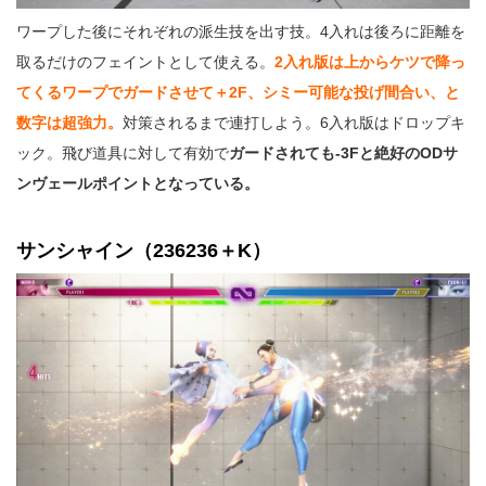
ワープした後にそれぞれの派生技を出す技。4入れは後ろに距離を
取るだけのフェイントとして使える。
2入れ版は上からケツで降っ
てくるワープでガードさせて＋2F、シミー可能な投げ間合い、と
数字は超強力。
対策されるまで連打しよう。6入れ版はドロップキ
ック。飛び道具に対して有効で
ガードされても-3Fと絶好のODサ
ンヴェールポイントとなっている。
サンシャイン（236236＋K）