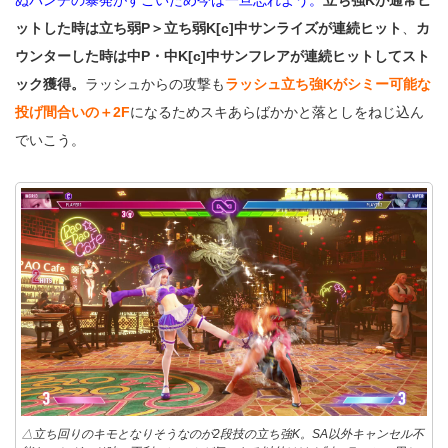
ットした時は立ち弱P＞立ち弱K[c]中サンライズが連続ヒット
、
カ
ウンターした時は中P・中K[c]中サンフレアが連続ヒットしてスト
ック獲得。
ラッシュからの攻撃も
ラッシュ立ち強Kがシミー可能な
投げ間合いの＋2F
になるためスキあらばかかと落としをねじ込ん
でいこう。
△立ち回りのキモとなりそうなのが2段技の立ち強K。SA以外キャンセル不