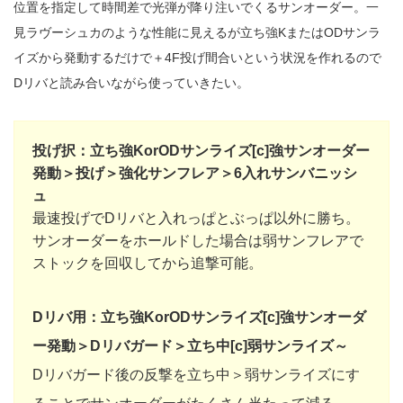
位置を指定して時間差で光弾が降り注いでくるサンオーダー。一
見ラヴーシュカのような性能に見えるが立ち強KまたはODサンラ
イズから発動するだけで＋4F投げ間合いという状況を作れるので
Dリバと読み合いながら使っていきたい。
投げ択：立ち強KorODサンライズ[c]強サンオーダー
発動＞投げ＞強化サンフレア＞6入れサンバニッシ
ュ
最速投げでDリバと入れっぱとぶっぱ以外に勝ち。
サンオーダーをホールドした場合は弱サンフレアで
ストックを回収してから追撃可能。
Dリバ用：立ち強KorODサンライズ[c]強サンオーダ
ー発動＞Dリバガード＞立ち中[c]弱サンライズ～
Dリバガード後の反撃を立ち中＞弱サンライズにす