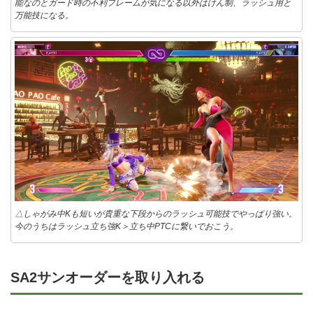
能なのとガード時の不利フレームが気になる以外はけん制、ラッシュ用と
万能技になる。
△しゃがみ中Kも短いが貴重な下段からのラッシュ可能技でやっぱり強い。
今のうちはラッシュ立ち強K＞立ち中PTCに繋いでおこう。
SA2サンオーダーを取り入れる