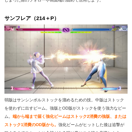
しまった際のフォローや画面端の固めで活用しよう。
サンフレア（214＋P）
弱版はサンシンボルストックを溜めるための技。中版はストック
を使わずに出すビーム。強版とOD版がストックを使う強力なビー
ム。
端から端まで届く強化ビームはストック2消費の強版、または
ストック1消費のOD版から。
強化ビームがヒットした後は追撃が