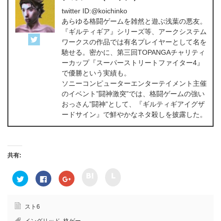
twitter ID:@koichinko
あらゆる格闘ゲームを雑然と遊ぶ浅葉の悪友。
『ギルティギア』シリーズ等、アークシステム
ワークスの作品では有名プレイヤーとして名を
馳せる。密かに、第三回TOPANGAチャリティ
ーカップ『スーパーストリートファイター4』
で優勝という実績も。
ソニーコンピューターエンターテイメント主催
のイベント”闘神激突”では、格闘ゲームの強い
おっさん”闘神”として、『ギルティギアイグザ
ードサイン』で鮮やかなネタ殺しを披露した。
共有:
ク
ク
ク
F
ク
リ
リ
リ
a
リ
ッ
ッ
ッ
c
ッ
ク
ク
ク
e
ク
し
し
し
b
し
て
て
て
o
て
スト6
h
l
T
o
G
a
i
w
k
o
イングリッド
,
格ゲー