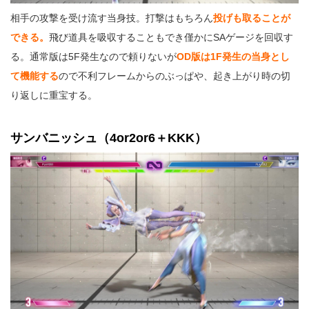
相手の攻撃を受け流す当身技。打撃はもちろん
投げも取ることが
できる。
飛び道具を吸収することもでき僅かにSAゲージを回収す
る。通常版は5F発生なので頼りないが
OD版は1F発生の当身とし
て機能する
ので不利フレームからのぶっぱや、起き上がり時の切
り返しに重宝する。
サンバニッシュ（4or2or6＋KKK）