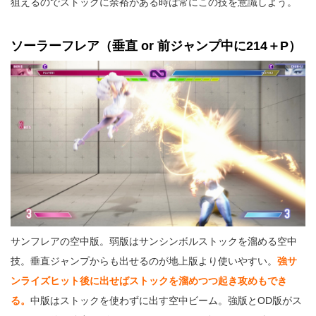
狙えるのでストックに余裕がある時は常にこの技を意識しよう。
ソーラーフレア（垂直 or 前ジャンプ中に214＋P）
サンフレアの空中版。弱版はサンシンボルストックを溜める空中
技。垂直ジャンプからも出せるのが地上版より使いやすい。
強サ
ンライズヒット後に出せばストックを溜めつつ起き攻めもでき
る。
中版はストックを使わずに出す空中ビーム。強版とOD版がス