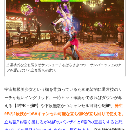
△基本的な立ち回りはサンシュートをばらまきつつ、サンバニッシュのケ
ツを通しにいく立ち回りが強い。
宇宙規模美少女という枷を背負っているため絶望的に通常技のリ
ーチが短いイングリッド。一応ヒット確認ができればダウンが奪
える
【4中K・強P】
や下段無敵かつキャンセル可能な
6強P
、
発生
9Fの2段技かつSAキャンセル可能な立ち強Kが立ち回りで使える。
立ち強Pも強く感じるが4強Pのバンザイと6強Pの空振りすると死
ぬパンチの暴発がすごいため今は一旦忘れよう。
立ち強Kが通常ヒ