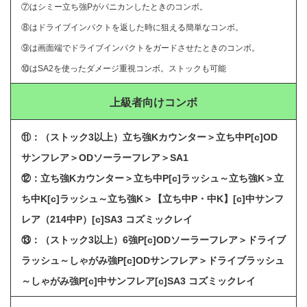
⑦はシミー立ち強Pがパニカンしたときのコンボ。
⑧はドライブインパクトを返した時に狙える簡単なコンボ。
⑨は画面端でドライブインパクトをガードさせたときのコンボ。
⑩はSA2を使ったダメージ重視コンボ。ストックも可能
上級者向けコンボ
⑪：（ストック3以上）立ち強Kカウンター＞立ち中P[c]OD
サンフレア＞ODソーラーフレア＞SA1
⑫：立ち強Kカウンター＞
立ち中P[c]ラッシュ～立ち強K＞立
ち中K[c]ラッシュ～立ち強K＞【立ち中P・中K】[c]中サンフ
レア（214中P）[c]SA3 コズミックレイ
⑬：（ストック3以上）6強P
[c]ODソーラーフレア＞ドライブ
ラッシュ～しゃがみ強P[c]ODサンフレア＞ドライブラッシュ
～しゃがみ強P[c]中サンフレア[c]SA3 コズミックレイ