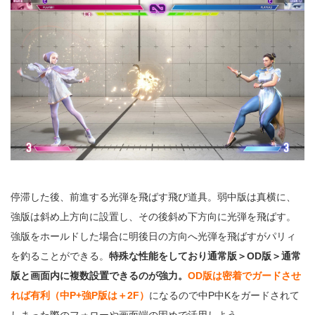
停滞した後、前進する光弾を飛ばす飛び道具。弱中版は真横に、
強版は斜め上方向に設置し、その後斜め下方向に光弾を飛ばす。
強版をホールドした場合に明後日の方向へ光弾を飛ばすがパリィ
を釣ることができる。
特殊な性能をしており通常版＞OD版＞通常
版と画面内に複数設置できるのが強力。
OD版は密着でガードさせ
れば有利（中P+強P版は＋2F）
になるので中P中Kをガードされて