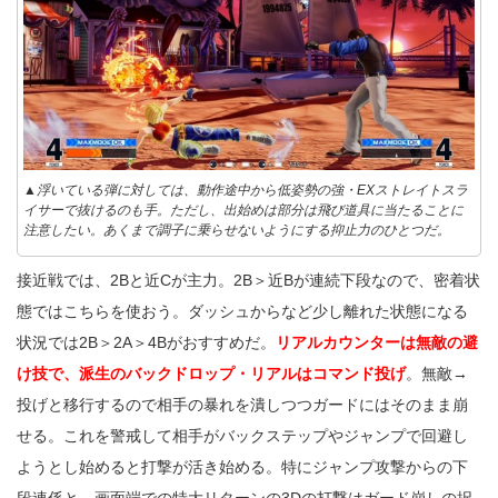
▲浮いている弾に対しては、動作途中から低姿勢の強・EXストレイトスラ
イサーで抜けるのも手。ただし、出始めは部分は飛び道具に当たることに
注意したい。あくまで調子に乗らせないようにする抑止力のひとつだ。
接近戦では、2Bと近Cが主力。2B＞近Bが連続下段なので、密着状
態ではこちらを使おう。ダッシュからなど少し離れた状態になる
状況では2B＞2A＞4Bがおすすめだ。
リアルカウンターは無敵の避
け技で、派生のバックドロップ・リアルはコマンド投げ
。無敵→
投げと移行するので相手の暴れを潰しつつガードにはそのまま崩
せる。これを警戒して相手がバックステップやジャンプで回避し
ようとし始めると打撃が活き始める。特にジャンプ攻撃からの下