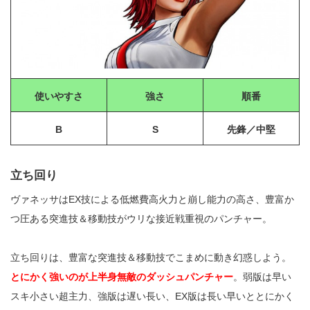
使いやすさ
強さ
順番
B
S
先鋒／中堅
立ち回り
ヴァネッサはEX技による低燃費高火力と崩し能力の高さ、豊富か
つ圧ある突進技＆移動技がウリな接近戦重視のパンチャー。
立ち回りは、豊富な突進技＆移動技でこまめに動き幻惑しよう。
とにかく強いのが上半身無敵のダッシュパンチャー
。弱版は早い
スキ小さい超主力、強版は遅い長い、EX版は長い早いととにかく