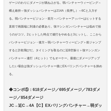
ゲージのわりにダメージが跳ね上がる。弱パンチャーウィービング～
構え維持～強ダッシュパンチャーは214A（長押し）～6Cと入力す
る。弱パンチャービジョン・前方～パンチャーアッパーはヒットする
直前で画面端に到達の必要あり。強マシンガンパンチャーは低めで拾
うのがコツ。2ヒットした時点で連打をやめると3ヒットし、ここから
パンチャービジョン・後方～弱パンチャーウィービング＞前ジャンプ
すると詐欺飛びだ。タイミングを取るのに近B空振り＞強マシンガン
パンチャー～連打（4ヒット）でもオーケー。最後にダメージアップ
したい場合は強ダッシュパンチャー後にEXパリングパンチャーを挟め
る。
◆コンボ⑤：618ダメージ／695ダメージ／783ダメ
ージ／854ダメージ
JC→近C→4A【C】EXパリングパンチャー→弱ダッ