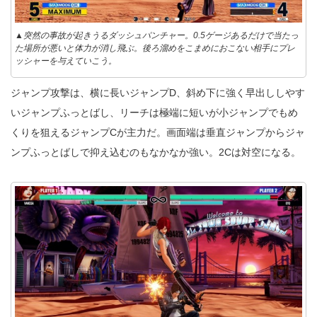
▲突然の事故が起きうるダッシュパンチャー。0.5ゲージあるだけで当たっ
た場所が悪いと体力が消し飛ぶ。後ろ溜めをこまめにおこない相手にプレ
ッシャーを与えていこう。
ジャンプ攻撃は、横に長いジャンプD、斜め下に強く早出ししやす
いジャンプふっとばし、リーチは極端に短いが小ジャンプでもめ
くりを狙えるジャンプCが主力だ。画面端は垂直ジャンプからジャ
ンプふっとばしで抑え込むのもなかなか強い。2Cは対空になる。