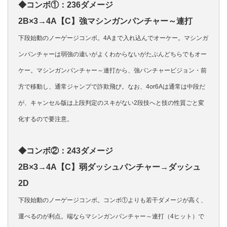
◆コンボ①：236ダメージ
2B×3→4A【C】強マシンガンパンチャー～連打
下段始動のノーゲージコンボ。4Aまで入れ込んでオーケー。マシンガ
ンパンチャーは弱強の違いがよくわからないがたぶんどちらでもオー
ケー。マシンガンパンチャー～連打から、強パンチャービジョン・前
方で移動し、通常ジャンプで詐欺飛び。なお、4or6Aは通常は中段だ
が、キャンセル版は上段判定のスキがない2段技へと技の性質ごと変
化するので要注意。
◆コンボ②：243ダメージ
2B×3→4A【C】弱ダッシュパンチャー→ダッシュ
2D
下段始動のノーゲージコンボ。コンボ①よりも若干ダメージが高く、
運べるのが利点。端ならマシンガンパンチャー～連打（4ヒット）で