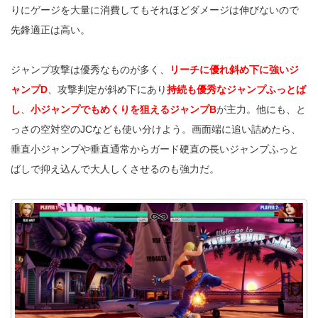
りにゲージを大量に消費してもそれほどダメージは伸びないので
先鋒適正は高い。
ジャンプ攻撃は優秀なものが多く、
リーチに優れ斜め下に強いジ
ャンプD
、攻撃判定が斜め下にあり
持続も優秀なジャンプふっとば
し
、
小ジャンプでもめくりを狙えるジャンプB
が主力。他にも、と
っさの空対空のJCなども使い分けよう。画面端に追い詰めたら、
垂直小ジャンプや垂直通常からガード硬直の長いジャンプふっと
ばしで抑え込んで大人しくさせるのも強力だ。