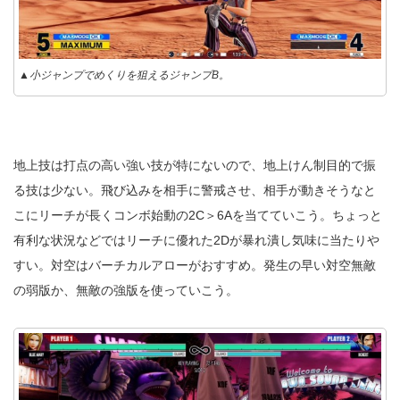
▲小ジャンプでめくりを狙えるジャンプB。
地上技は打点の高い強い技が特にないので、地上けん制目的で振
る技は少ない。飛び込みを相手に警戒させ、相手が動きそうなと
こにリーチが長くコンボ始動の2C＞6Aを当てていこう。ちょっと
有利な状況などではリーチに優れた2Dが暴れ潰し気味に当たりや
すい。対空はバーチカルアローがおすすめ。発生の早い対空無敵
の弱版か、無敵の強版を使っていこう。