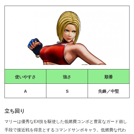
使いやすさ
強さ
順番
A
S
先鋒／中堅
立ち回り
マリーは優秀なEX技を駆使した低燃費コンボと豊富なガード崩し
手段で接近戦を得意とするコマンドサンボキャラ。低燃費な代わ