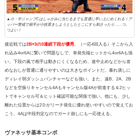
▲小・中ジャンプCはしゃがみに当たるまでも普通に早い上にめくれる！ア
ッパー警戒で相手が小技置きしようとしたとこにすら刺さったり……つ、
つよい！
接近戦では
2B×3の3連続下段が優秀
。（一応4回入る）そこから入
れ込み4or6Aに繋いで問題なしで、単発先端ヒットから4or6Aも強
い。下段の嵐で相手は動きにくくなるため、途中止めなどから攻
めなおしが普通に通りやすいのは大きなポイントだ。暴れ潰しに
ディレイ弱ダッシュパンチャーなども強い。また、遠B、2A、2B
などを空振りキャンセル4Aもキャンセル版4Aが前進する＆2ヒッ
トでキャンセル可＆ヒット確認可能な関係で強い。他にも、少し
離れた位置からは2Ｄがリーチ発生に優れ使いやすいので覚えてお
こう。4Aは中段判定なのでガード崩しにも一応使える。
ヴァネッサ基本コンボ