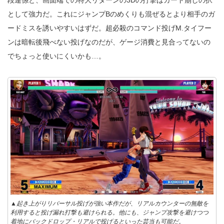
段連係と、画面端での特大リターンの3Dの打撃はガード崩しの択
として強力だ。これにジャンプBのめくりも混ぜるとより相手のガ
ードミスを誘いやすいはずだ。超必殺のコマンド投げM.タイフー
ンは暗転後飛べない投げなのだが、ゲージ消費と見合ってないの
でちょっと使いにくいかも…。
▲起き上がりリバーサル投げが強い本作だが、リアルカウンターの無敵を
利用すると投げ漏れ打撃も避けられる。他にも、ジャンプ攻撃を避けつつ
着地にバックドロップ・リアルで投げるといった芸当も可能だ。