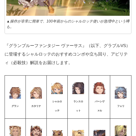
▲操作が非常に簡単で、100年前からのシャルロッテ使いが急増中という噂
も。
『グランブルーファンタジー ヴァーサス』（以下、グラブルVS）
に登場するシャルロッテのおすすめコンボや立ち回り、アビリテ
ィ（必殺技）解説をお届けします。
シャルロ
ランスロ
パーシヴ
グラン
カタリナ
フェリ
ッテ
ット
ァル