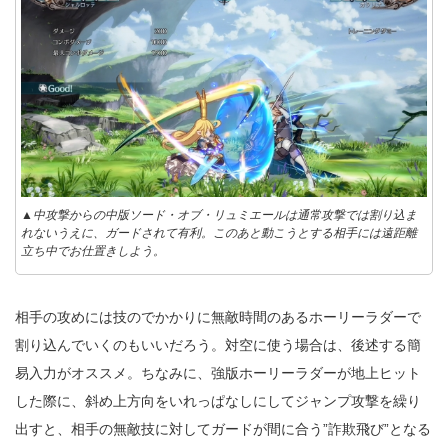
▲中攻撃からの中版ソード・オブ・リュミエールは通常攻撃では割り込ま
れないうえに、ガードされて有利。このあと動こうとする相手には遠距離
立ち中でお仕置きしよう。
相手の攻めには技のでかかりに無敵時間のあるホーリーラダーで
割り込んでいくのもいいだろう。対空に使う場合は、後述する簡
易入力がオススメ。ちなみに、強版ホーリーラダーが地上ヒット
した際に、斜め上方向をいれっぱなしにしてジャンプ攻撃を繰り
出すと、相手の無敵技に対してガードが間に合う”詐欺飛び”となる