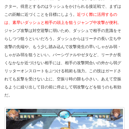
クター。得意とするのはラッシュをかけられる接近戦で、まずは
この距離に近づくことを目標にしよう。
近づく際に活用するの
は、素早いダッシュと相手の頭上を狙うジャンプ中攻撃が便利。
ジャンプ攻撃は対空迎撃に弱いため、ダッシュで相手の意識をそ
らしつつ狙うといいだろう。ダッシュからはリーチの長い立ち中
攻撃の先端や、もう少し踏み込んで攻撃発生の早いしゃがみ弱・
しゃがみ弱を狙うといい。パーシヴァルやゼタなど、リーチが長
くなかなか近づけない相手には、相手の攻撃間合いの外から弱グ
リッターオンスロートをぶつける戦術も強力。この技はガードさ
れても反撃を受けない上に、空振り時の隙も小さい。あえて空振
るように繰り出して目の前に停止して弱攻撃などを狙うのも有効
だ。