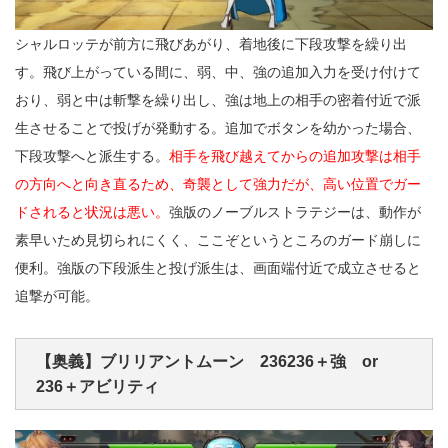
シャルロッテが前方に飛びあがり、着地後に下段攻撃を繰り出
す。飛び上がっている間に、弱、中、強の追加入力を受け付けて
おり、弱と中は斬撃を繰り出し、強は地上の相手の密着付近で派
生させることで投げが発動する。追加でボタンを幼かった場合、
下段攻撃へと派生する。
相手を飛び越えてからの追加攻撃は相手
の方向へと向き直るため、奇襲として強力だが、高い位置でガー
ドされると状況は悪い。
強版のノーブルストラテジーは、動作が
素早いため見切られにくく、ここぞというところのガード崩しに
便利。強版の下段派生と投げ派生は、画面端付近で成立させると
追撃が可能。
【奥義】ブリリアントムーン 236236＋強 or
236＋アビリティ