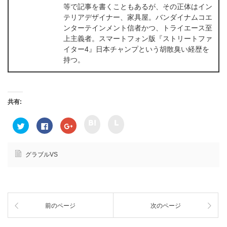
等で記事を書くこともあるが、その正体はイン
テリアデザイナー、家具屋。バンダイナムコエ
ンターテインメント信者かつ、トライエース至
上主義者。スマートフォン版『ストリートファ
イター4』日本チャンプという胡散臭い経歴を
持つ。
共有:
ク
ク
ク
F
ク
リ
リ
リ
a
リ
ッ
ッ
ッ
c
ッ
ク
ク
ク
e
ク
し
し
し
b
し
て
て
て
o
て
グラブルVS
h
l
T
o
G
a
i
w
k
o
t
n
i
で
o
e
e
t
共
g
n
で
t
有
l
a
共
e
す
e
で
有
r
る
+
共
(
で
に
で
前のページ
次のページ
有
新
共
は
共
(
し
有
ク
有
新
い
(
リ
(
し
ウ