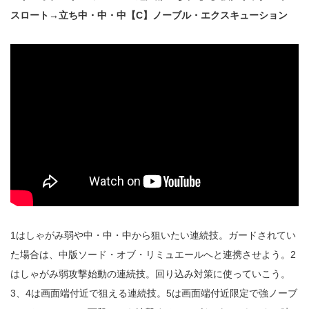
スロート→立ち中・中・中【C】ノーブル・エクスキューション
1はしゃがみ弱や中・中・中から狙いたい連続技。ガードされてい
た場合は、中版ソード・オブ・リミュエールへと連携させよう。2
はしゃがみ弱攻撃始動の連続技。回り込み対策に使っていこう。
3、4は画面端付近で狙える連続技。5は画面端付近限定で強ノーブ