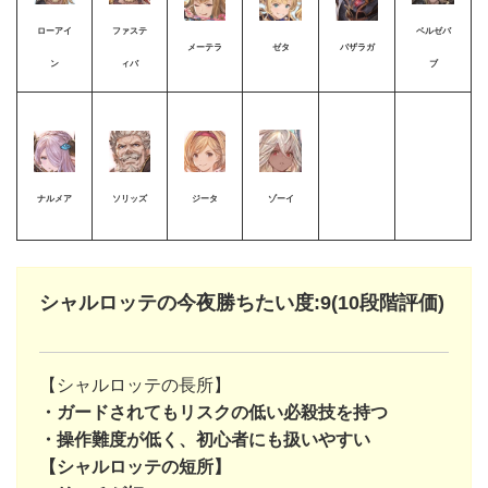
ローアイ
ファステ
ベルゼバ
メーテラ
ゼタ
バザラガ
ン
ィバ
ブ
ナルメア
ソリッズ
ジータ
ゾーイ
シャルロッテの今夜勝ちたい度:9(10段階評価)
【シャルロッテの長所】
・ガードされてもリスクの低い必殺技を持つ
・操作難度が低く、初心者にも扱いやすい
【シャルロッテの短所】