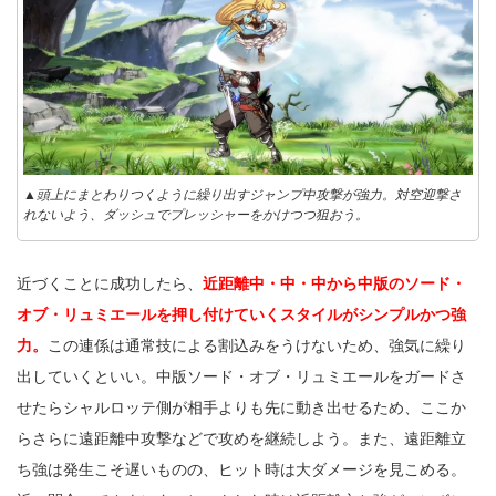
▲頭上にまとわりつくように繰り出すジャンプ中攻撃が強力。対空迎撃さ
れないよう、ダッシュでプレッシャーをかけつつ狙おう。
近づくことに成功したら、
近距離中・中・中から中版のソード・
オブ・リュミエールを押し付けていくスタイルがシンプルかつ強
力。
この連係は通常技による割込みをうけないため、強気に繰り
出していくといい。中版ソード・オブ・リュミエールをガードさ
せたらシャルロッテ側が相手よりも先に動き出せるため、ここか
らさらに遠距離中攻撃などで攻めを継続しよう。また、遠距離立
ち強は発生こそ遅いものの、ヒット時は大ダメージを見こめる。