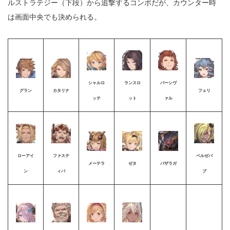
ルストラテジー（下段）から追撃するコンボだが、カウンター時
は画面中央でも決められる。
シャルロ
ランスロ
パーシヴ
グラン
カタリナ
フェリ
ッテ
ット
ァル
ローアイ
ファステ
ベルゼバ
メーテラ
ゼタ
バザラガ
ン
ィバ
ブ