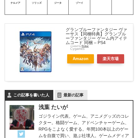
ナルメア
ソリッズ
ジータ
ゾーイ
グランブルーファンタジー ヴァ
ーサス【同梱特典】グランブル
ーファンタジー ゲーム内アイテ
ムコード 同梱 – PS4
created by
Rinker
Cygames
Amazon
楽天市場
この記事を書いた人
最新の記事
浅葉 たいが
ゴジライン代表。ゲーム、アニメグッズのコレ
クター。格闘ゲーム、アドベンチャーゲーム、
RPGをこよなく愛する。年間100本以上のゲー
ムを自腹で買い、遊ぶ社壊人。ゲームメディア