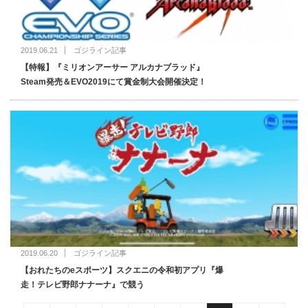
2019.06.21
ゴジライン記事
【特報】『ミリオンアーサー アルカナブラッド』
Steam発売＆EVO2019にて賞金制大会開催決定！
2019.06.20
ゴジライン記事
【おれたちのeスポーツ】スクエニの令和初アプリ『爆
走！テレビ野郎ナナーナ』で競う