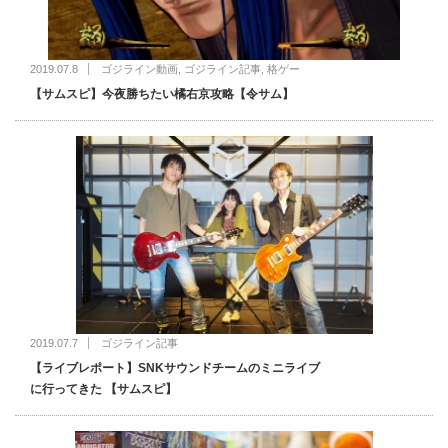
2019.07.8
ゴジライン動画
,
ゴジライン記事
,
格ゲー
【サムスピ】今夜勝ちたい橘右京攻略【令サム】
2019.07.7
ゴジライン記事
【ライブレポート】SNKサウンドチームのミニライブ
に行ってきた 【サムスピ】