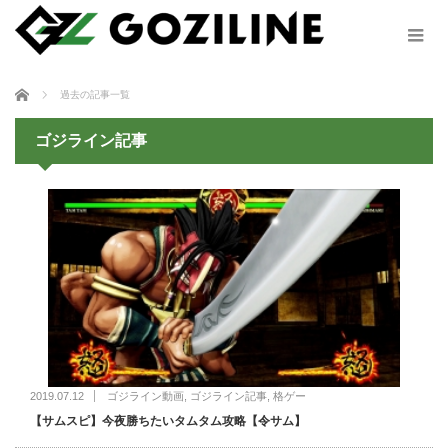
ホーム
過去の記事一覧
ゴジライン記事
2019.07.12
ゴジライン動画
,
ゴジライン記事
,
格ゲー
【サムスピ】今夜勝ちたいタムタム攻略【令サム】