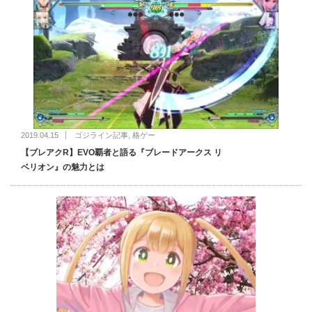
2019.04.15
ゴジライン記事
,
格ゲー
【ブレアクR】EVO覇者と語る『ブレードアークス リ
ベリオン』の魅力とは