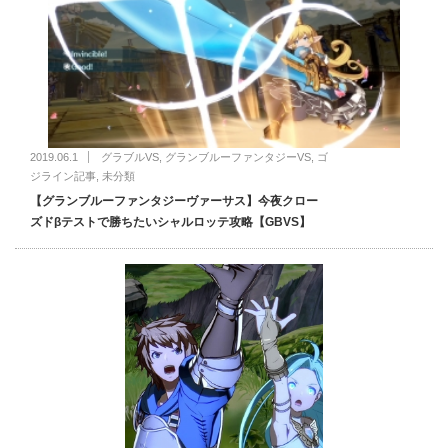
2019.06.1
グラブルVS
,
グランブルーファンタジーVS
,
ゴ
ジライン記事
,
未分類
【グランブルーファンタジーヴァーサス】今夜クロー
ズドβテストで勝ちたいシャルロッテ攻略【GBVS】