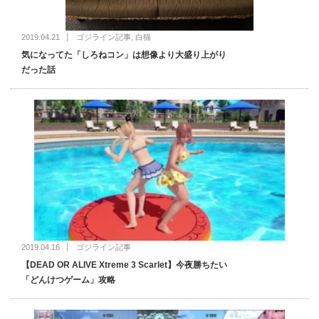
2019.04.21
ゴジライン記事
,
白猫
気になってた「しろねコン」は想像より大盛り上がり
だった話
2019.04.16
ゴジライン記事
【DEAD OR ALIVE Xtreme 3 Scarlet】今夜勝ちたい
「どんけつゲーム」攻略