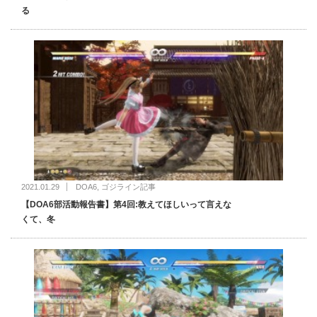
る
2021.01.29
DOA6
,
ゴジライン記事
【DOA6部活動報告書】第4回:教えてほしいって言えな
くて、冬