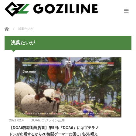
ホーム
浅葉たいが
浅葉たいが
2021.02.4
DOA6
,
ゴジライン記事
【DOA6部活動報告書】第5回:『DOA6』にはプテラノ
ドンが出現するから2D格闘ゲーマーに優しい説を唱え