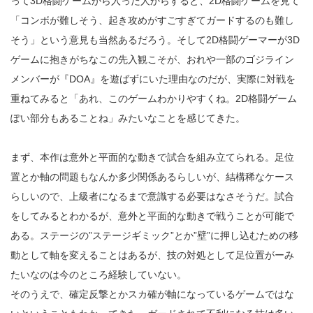
って3D格闘ゲームから入った人からすると、2D格闘ゲームを見て
「コンボが難しそう、起き攻めがすごすぎてガードするのも難し
そう」という意見も当然あるだろう。そして2D格闘ゲーマーが3D
ゲームに抱きがちなこの先入観こそが、おれや一部のゴジライン
メンバーが『DOA』を遊ばずにいた理由なのだが、実際に対戦を
重ねてみると「あれ、このゲームわかりやすくね。2D格闘ゲーム
ぽい部分もあることね」みたいなことを感じてきた。
まず、本作は意外と平面的な動きで試合を組み立てられる。足位
置とか軸の問題もなんか多少関係あるらしいが、結構稀なケース
らしいので、上級者になるまで意識する必要はなさそうだ。試合
をしてみるとわかるが、意外と平面的な動きで戦うことが可能で
ある。ステージの”ステージギミック”とか”壁”に押し込むための移
動として軸を変えることはあるが、技の対処として足位置がーみ
たいなのは今のところ経験していない。
そのうえで、確定反撃とかスカ確が軸になっているゲームではな