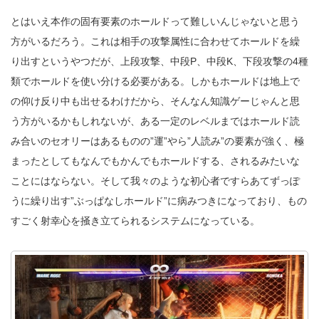
とはいえ本作の固有要素のホールドって難しいんじゃないと思う
方がいるだろう。これは相手の攻撃属性に合わせてホールドを繰
り出すというやつだが、上段攻撃、中段P、中段K、下段攻撃の4種
類でホールドを使い分ける必要がある。しかもホールドは地上で
の仰け反り中も出せるわけだから、そんなん知識ゲーじゃんと思
う方がいるかもしれないが、ある一定のレベルまではホールド読
み合いのセオリーはあるものの”運”やら”人読み”の要素が強く、極
まったとしてもなんでもかんでもホールドする、されるみたいな
ことにはならない。そして我々のような初心者ですらあてずっぽ
うに繰り出す”ぶっぱなしホールド”に病みつきになっており、もの
すごく射幸心を掻き立てられるシステムになっている。