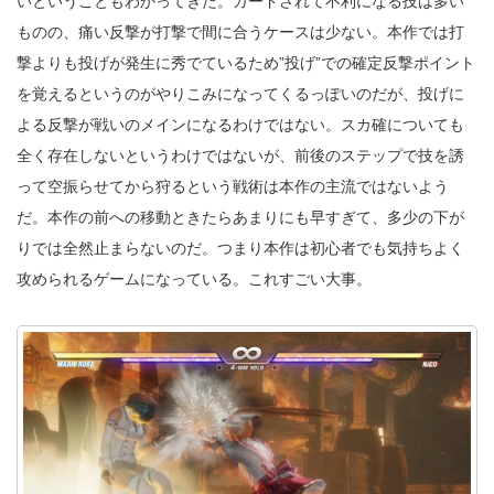
いということもわかってきた。ガードされて不利になる技は多い
ものの、痛い反撃が打撃で間に合うケースは少ない。本作では打
撃よりも投げが発生に秀でているため”投げ”での確定反撃ポイント
を覚えるというのがやりこみになってくるっぽいのだが、投げに
よる反撃が戦いのメインになるわけではない。スカ確についても
全く存在しないというわけではないが、前後のステップで技を誘
って空振らせてから狩るという戦術は本作の主流ではないよう
だ。本作の前への移動ときたらあまりにも早すぎて、多少の下が
りでは全然止まらないのだ。つまり本作は初心者でも気持ちよく
攻められるゲームになっている。これすごい大事。