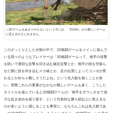
△3Dゲームをあまりやらないという方には、『DOA6』が小難しいゲーム
に見えるかもしれません。
このざっくりとした分類の中で、2D格闘ゲームをメインに遊んで
いる我々のようなプレイヤーは「3D格闘ゲームって、相手の攻撃
を防いで適切な反撃を叩き込む確定反撃とか、相手の技を空振ら
せた隙に技を叩き込むスカ確とか、足の位置によってコンボが変
わるとかめちゃ難しそうだよね」という先入観を抱くことが多
い。実際これらの要素がなかなか難しいゲームも多く、こうした
タイトルを遊んでいると2D格闘ゲームの「相手をダウンさせて強
力な起き攻めを繰り返す」という代表的な勝ち筋以上に覚えるも
のが多いように感じることも事実だ。もちろんこれは先入観であ