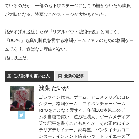
ているのだが、一部の地下鉄ステージにはこの柵がないため勝負
が大味になる。浅葉はこのステージが大好きだった。
話がすげえ脱線したが『リアルバウト餓狼伝説』と同じく、
『DOA6』も真剣勝負を愛する格闘ゲームファンのための格闘ゲー
ムであり、遊ばない理由がない。
話は以上だ。
この記事を書いた人
最新の記事
浅葉 たいが
ゴジライン代表。ゲーム、アニメグッズのコレ
クター。格闘ゲーム、アドベンチャーゲーム、
RPGをこよなく愛する。年間100本以上のゲー
ムを自腹で買い、遊ぶ社壊人。ゲームメディア
等で記事を書くこともあるが、その正体はイン
テリアデザイナー、家具屋。バンダイナムコエ
ンターテインメント信者かつ、トライエース至