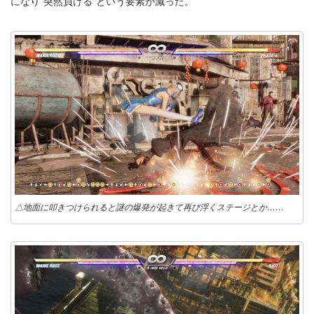
になり”突然負ける”という要素が減った。
△地面に叩きつけられると謎の爆発が起きて再び浮くステージとか……