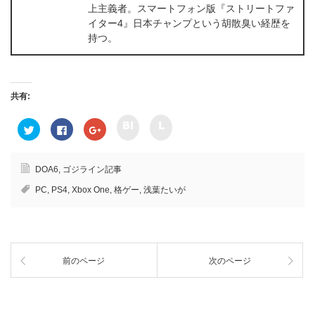
上主義者。スマートフォン版『ストリートファ
イター4』日本チャンプという胡散臭い経歴を
持つ。
共有:
ク
ク
ク
F
ク
リ
リ
リ
a
リ
ッ
ッ
ッ
c
ッ
ク
ク
ク
e
ク
し
し
し
b
し
て
て
て
o
て
DOA6
,
ゴジライン記事
h
l
T
o
G
a
i
w
k
o
PC
,
PS4
,
Xbox One
,
格ゲー
,
浅葉たいが
t
n
i
で
o
e
e
t
共
g
n
で
t
有
l
a
共
e
す
e
で
有
r
る
+
共
(
で
に
で
有
新
共
は
共
(
し
有
ク
有
新
い
前のページ
次のページ
(
リ
(
し
ウ
新
ッ
新
い
ィ
し
ク
し
ウ
ン
い
し
い
ィ
ド
ウ
て
ウ
ン
ウ
ィ
く
ィ
ド
で
ン
だ
ン