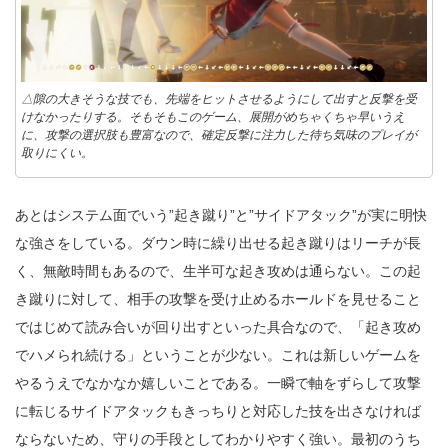
△隙の大きそうな技でも、先端をヒットさせるようにして出すと反撃を受
けなかったりする。そもそもこのゲーム、展開がめちゃくちゃ早いうえ
に、攻撃の選択肢も豊富なので、確定反撃に注力した待ち気味のプレイが
取りにくい。
あとはシステム面でいう”起き蹴り”と”サイドアタック”が実に明快
な強さをしている。ダウン時に繰り出せる起き蹴りはリーチが長
く、無敵時間もあるので、生半可な起き攻めは通らない。この起
き蹴りに対して、相手の攻撃を受け止めるホールドを見せること
ではじめて読み合いが回り出すといった具合なので、「起き攻め
でハメられ続ける」ということが少ない。これは新しいゲームを
やるうえでなかなか嬉しいことである。一瞬で軸をずらして攻撃
に転じるサイドアタックもきっちりと対応した技を出さなければ
ならないため、守りの手段としてわかりやすく強い。最初のうち