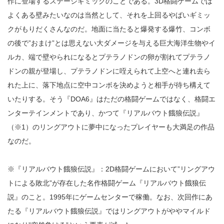
作に登場するステージギミックのことである。3D格闘ゲームでは
よくある壁みたいなのは当然として、それを上回るやばいギミッ
クがもりだくさんなのだ。地面に当たると爆発する爆竹、コンボ
の後で”おまけ”とは思えない大ダメージを与える巨大海洋生物やイ
ルカ、端で壁やられになるとプテラノドンの卵が割れてプテラノ
ドンの親が登場し、プテラノドンに咥えられて上空へと連れ去ら
れた上に、落下地点に空中コンボを決めようと相手が待ち構えて
いたりする。そう『DOA6』はただの格闘ゲームではなく、格闘エ
ンターテインメントであり、かつて『リアルバウト餓狼伝説』
（※1）のリングアウトに夢中になったプレイヤーも大満足の作品
なのだ。
※『リアルバウト餓狼伝説』：2D格闘ゲームにおいて”リングアウ
トによる敗北”が存在した名作格闘ゲーム『リアルバウト餓狼伝
説』のこと。1995年にゲームセンターで稼働。なお、次回作にあ
たる『リアルバウト餓狼伝説』ではリングアウトがややマイルド