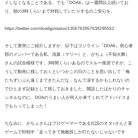
イしなくなることである。でも『DOA6』は一週間以上続いてお
り、朝の3時くらいまで対戦していたりするのご安心を。
https://twitter.com/doa6jp/status/1356763957638295552
そして唐突にご紹介しますが、以下はゴジライン『DOA6』初心者
部のメンバーである私、浅葉（マリー）と、がちょ（不知火舞）
さんの試合模様です。3時間くらいあるのでスルー推奨ですが、こ
うして動画に残しておくといつかこの日のことを思い出して「俺
たちずいぶん遠くまできたんだな」なんて涙するかもしれないの
でひとまず記録として残しておきました。開設したばかりのチャ
ンネルなのに、DOAのうまい人が何人か来てくれてアドバイスま
でもらってしまった！
ちなみに、がちょさんはプロゲーマーである伝説のオタ○さんと某
ゲームで対戦中「走ってきて無敵技しか打たないじゃないです