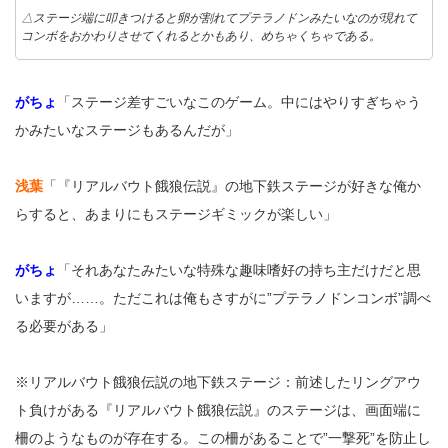
△ステージ端に叩きつけると卵が割れてプテラノドンみたいなのが現れて
コンボをおかわりさせてくれるとかもあり、めちゃくちゃである。
がちょ
「ステージ差すごいなこのゲーム。中にはやりすぎちゃう
かみたいなステージもあるんだが」
浅葉
「『リアルバウト餓狼伝説』の地下鉄ステージが好きな俺か
らすると、あまりにもステージギミックが楽しい」
がちょ
「それあなたみたいな特殊な趣味嗜好の持ち主だけだと思
いますが……。ただこれは俺もさすがに”プテラノドンコンボ”調べ
る必要がある」
※リアルバウト餓狼伝説の地下鉄ステージ：前述したリングアウ
ト負けがある『リアルバウト餓狼伝説』のステージは、画面端に
柵のようなものが存在する。この柵があることで”一撃死”を防止し