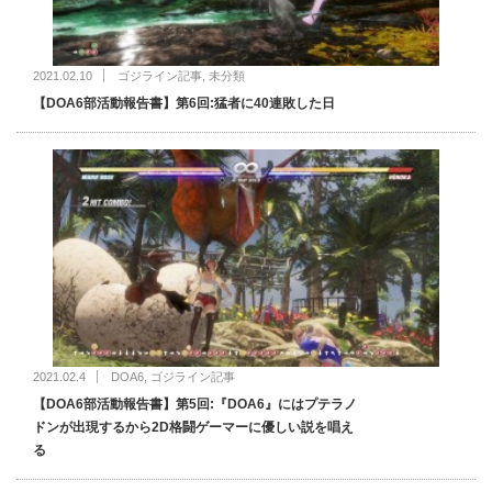
2021.02.10
ゴジライン記事
,
未分類
【DOA6部活動報告書】第6回:猛者に40連敗した日
2021.02.4
DOA6
,
ゴジライン記事
【DOA6部活動報告書】第5回:『DOA6』にはプテラノ
ドンが出現するから2D格闘ゲーマーに優しい説を唱え
る