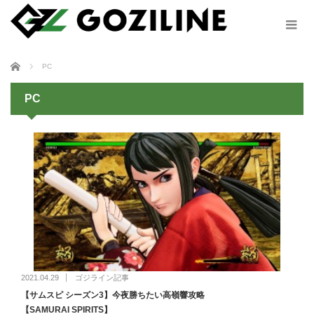
ホーム
PC
PC
2021.04.29
ゴジライン記事
【サムスピ シーズン3】今夜勝ちたい高嶺響攻略
【SAMURAI SPIRITS】