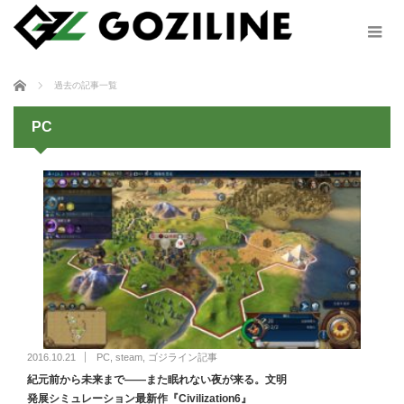
ホーム
過去の記事一覧
PC
2016.10.21
PC
,
steam
,
ゴジライン記事
紀元前から未来まで――また眠れない夜が来る。文明
発展シミュレーション最新作『Civilization6』