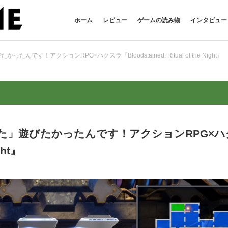
ホーム
レビュー
ゲームの読み物
インタビュー
す！アクションRPG×ハクスラ『Bloodstained: Ritual of the Night』
た」遊びたかったんです！アクションRPG×ハ
ght』