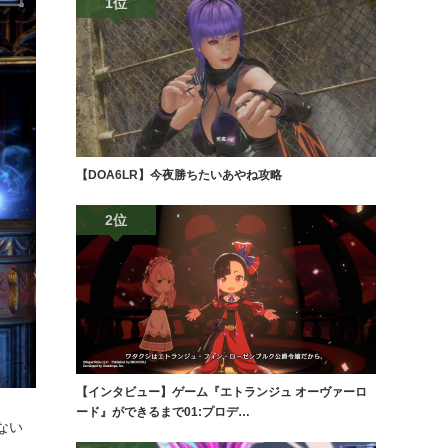
1位
【DOA6LR】今夜勝ちたいあやね攻略
2位
【インタビュー】ゲーム『エトランジュ オーヴァーロ
ード』ができるまで01:プロデ…
きない