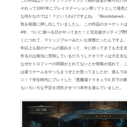
この作品はクラウドファンディングで制作資金が募られた作
それって1997年にプレイステーション用ソフトとして発売
な何かなのでは！？というわけですよね。『Bloodstain
気を前面に押し出していましたし、この作品のターゲット
4年、ついに遊べる日がやってきた！と完全超ポジティブ野
くにつれて、マリッジブルーみたいな状態だったんですよ。
年以上も前のゲームの面白さって、今に持ってきても大丈夫
作るのは相当に苦戦しているだろうしクオリティは大丈夫
なぜかトロフィーの同期がとれてないとか情報が流れて、
は違うゲームをやっちまうぜとか思ってましたが、遊んで
ジ！？学生時代にプレイした『悪魔城ドラキュラX 月下の
もいろいろな予定を消失させつつ本作を遊んでいました。