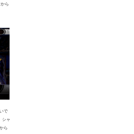
すから
いで
。シャ
から