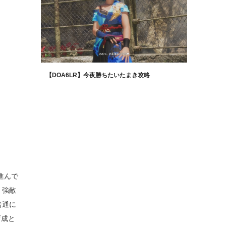
【DOA6LR】今夜勝ちたいたまき攻略
進んで
、強敵
普通に
育成と