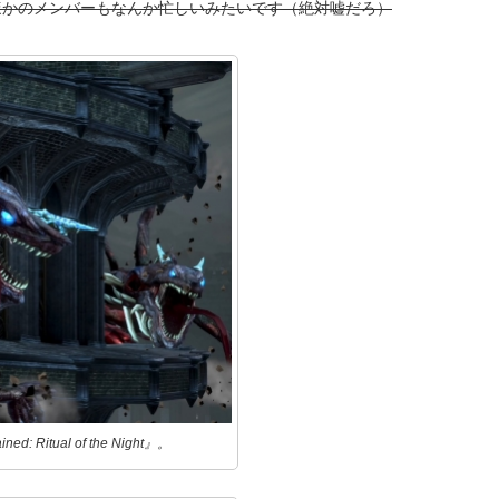
ほかのメンバーもなんか忙しいみたいです（絶対嘘だろ）
tual of the Night』。