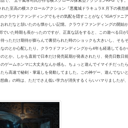
品で、”五十嵐孝司氏が作る横スクロール探索型アクションRPG”です
された至高の横スクロールアクション『悪魔城ドラキュラX 月下の夜想
ed』のクラウドファンディングでもその気配を隠すことがなく”IGAヴァニア
はおれだなと頷いたのも懐かしい記憶。クラウドファンディングの開始
郎でいた時期も長かったのですが、正直な話をすると、この遊べる日が
待っただけ期待が膨らんで裏切られた時のショックも大きいし、そもそ
なのとか心配したり。クラウドファンディングから4年も経過してるか
なのとか。しかも直前で日本だけ発売延期が発表されたり、発売日数日
このゲームホンマに大丈夫なんか感も。ちょっと遊んでイマイチだった
みたら高速で秘剣・掌返しを発動してました。この神ゲー、遊んでない
夜想曲』の時は、ただでさえ低い学力が消失するくらいハマりましたが