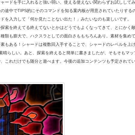
シャードを手に入れると強い弱い、使える使えない関わらずお試しして
の途中でTIPS的にそのコマンドを知る案内板が用意されていたりする
ンドを入力して「何か見たことない出た！」みたいなのも楽しいです。
か探索を終えてる終えてないとかはどうでもよくなってきて、とにかく
。種類も膨大で、ハクスラとしての面白さももちろんあり。素材を集め
要素もある！シャードは複数回入手することで、シャードのレベルを上
素晴らしい。あと、探索を終えると簡単に書きましたが、そもそもマッ
で、これだけでも随分と遊べます。今後の追加コンテンツも予定されて