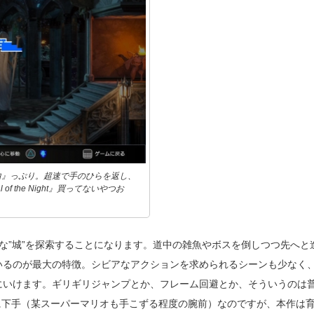
曲』っぷり。超速で手のひらを返し、
of the Night』買ってないやつお
大な”城”を探索することになります。道中の雑魚やボスを倒しつつ先へと
いるのが最大の特徴。シビアなアクションを求められるシーンも少なく
にいけます。ギリギリジャンプとか、フレーム回避とか、そういうのは
に下手（某スーパーマリオも手こずる程度の腕前）なのですが、本作は