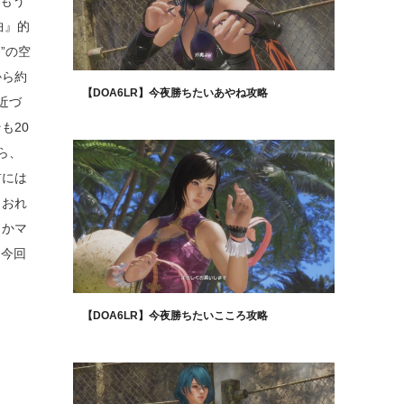
。もう
曲』的
”の空
から約
【DOA6LR】今夜勝ちたいあやね攻略
近づ
も20
ら、
前には
らおれ
とかマ
、今回
【DOA6LR】今夜勝ちたいこころ攻略