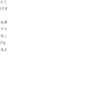
みたく
のです
敵を求
てアイ
げるこ
プは
いるよ