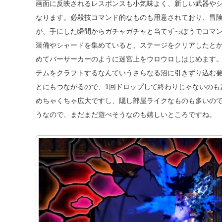
画面に反映されるレスポンスも小気味よく、新しい武器や
なります。必殺技コマンド的なものも用意されており、冒険
が、手にした瞬間からガチャガチャと当てずっぽうでコマ
装備やシャードを集めていると、ステージをクリアしたと
めてバーサーカーのように迷宮上をウロウロしはじめます
テムをクラフトするなんていうさらなる沼に引きずり込む
とにもつながるので、1回ドロップして終わりじゃないのも
めちゃくちゃ広大ですし、隠し部屋ライクなものも多いの
うなので、まだまだ遊べそうなのも嬉しいところですね。