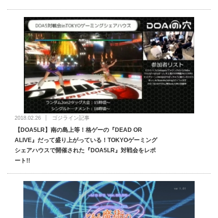
2018.02.26
ゴジライン記事
【DOA5LR】南の島上等！格ゲーの『DEAD OR
ALIVE』だって盛り上がっている！TOKYOゲーミング
シェアハウスで開催された『DOA5LR』対戦会をレポ
ート!!