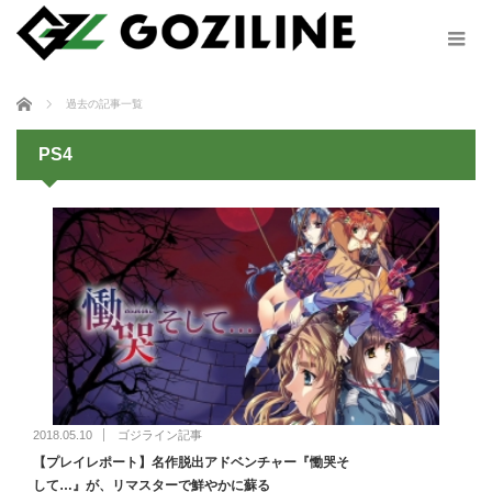
ホーム
過去の記事一覧
PS4
2018.05.10
ゴジライン記事
【プレイレポート】名作脱出アドベンチャー『慟哭そ
して…』が、リマスターで鮮やかに蘇る