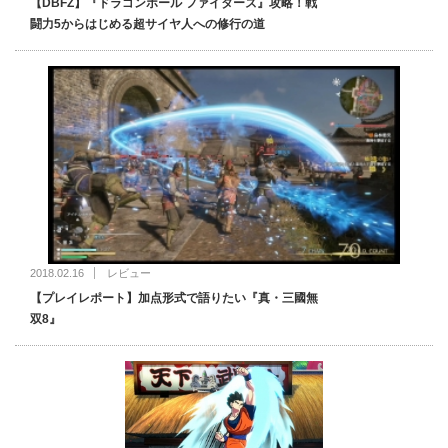
【DBFZ】『ドラゴンボール ファイターズ』攻略！戦
闘力5からはじめる超サイヤ人への修行の道
2018.02.16
レビュー
【プレイレポート】加点形式で語りたい『真・三國無
双8』