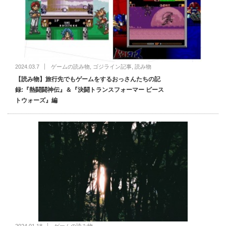
2024.03.7
ゲームの読み物
,
ゴジライン記事
,
読み物
【読み物】旅行先でもゲームをするおっさんたちの記
録:『熱闘闘神伝』＆『決闘トランスフォーマー ビース
トウォーズ』編