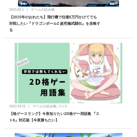
2023.05.1
ゲームの読み物
【2015年のおれたち】飛行機で往復6万円かけてでも
対戦したい『ドラゴンボールZ 超究極武闘伝』を攻略す
る
2023.04.21
ゲームの読み物
,
スト6
【格ゲースラング】今夜知りたい2D格ゲー用語集 『ス
ト6』対応版【今夜勝ちたい】