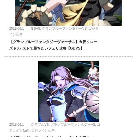
2019.06.1
GBVS
,
グランブルーファンタジーVS
,
ゴジラ
イン記事
【グランブルーファンタジーヴァーサス】今夜クロー
ズドβテストで勝ちたいフェリ攻略【GBVS】
2019.06.1
グラブルVS
,
グランブルーファンタジーVS
,
ゴ
ジライン動画
,
ゴジライン記事