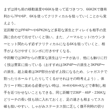
まずは持ち前の移動速度や66Kを使って近づきつつ、66K2Kで微有
利から7Pや6P、6Kを使ってクリティカルを狙っていくことから覚
えよう。
近距離ではPP4P〜や6PK2Kなど多彩な派生とディレイを相手の意
識に合わせて出せていくと強い。また、ノーマルヒット/カウンタ
ーヒット関わらず必ずクリティカルになる6Kを狙っていくと、相
手がよろけやすくコンボに行きやすくなる。
中距離では3KPからの豊富な派生はリーチがあり、他にも触りに行
く技は豊富に揃っている（おすすめは3KP4P〜の派生と3KP6P〜
の派生。超上級者は3KP部分が必ず上段になるため、シャガステで
割ったりホールドしたりしてくるがそれはその時考えよう）。体
力リード時に攻める必要がない時は、H+Kや6H+Kなどで牽制し相
手を近づかせないこともできる。同じ距離で236P・46P・236Kな
どリーチの長い技も頭に入れておくと、足の速さも相まってスカ
確も狙いやすい。しゃがみステータス技に乏しく微不利時の切り