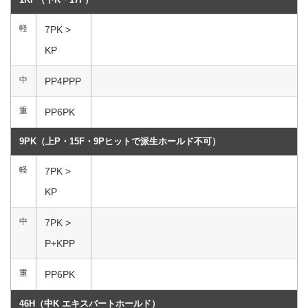
軽
7PK >
KP
中
PP4PPP
重
PP6PK
9PK（上P・15F・9Pヒットで派生ホールド不可）
軽
7PK >
KP
中
7PK >
P+KPP
重
PP6PK
46H（中K エキスパートホールド）