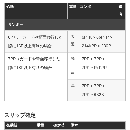
始動
重量
コンボ
備
考
リンボー
共
6P+K（ガードや背面移行した
6P+K > 66PPP >
通
際に16F以上有利の場合）
214KPP > 236P
軽
7PP（ガードや背面移行した
7PP > 7PP >
・
際に13F以上有利の場合）
7PK > P+KPP
中
重
7PP > 7PP >
7PK > 6K2K
スリップ確定
発動技
重量
確定技
備考