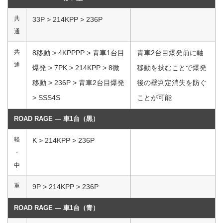
共
33P > 214KPP > 236P
通
共
8移動 > 4KPPPP > 青車1台目
青車2台目爆発前に軸
通
爆発 > 7PK > 214KPP > 8微
移動を挟むことで爆発
移動 > 236P > 青車2台目爆発
後の壁判定消失を防ぐ
> SSS4S
ことが可能
ROAD RAGE ― 車1台（黒）
軽
K > 214KPP > 236P
・
中
重
9P > 214KPP > 236P
ROAD RAGE ― 車1台（青）