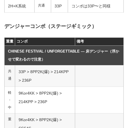
共通
2H+K系統
33P
コンボは33P〜と同様
デンジャーコンボ（ステージギミック）
重量
コンボ
備考
CHINESE FESTIVAL / UNFORGETTABLE ― 床デンジャー（浮か
せで変わるので注意）
共
33P > 8PP2K(爆) > 214KPP
通
> 236P
軽
9Kor4KK > 8PP2K(爆) >
・
214KPP > 236P
中
重
9Kor4KK > 8PP2K(爆) >