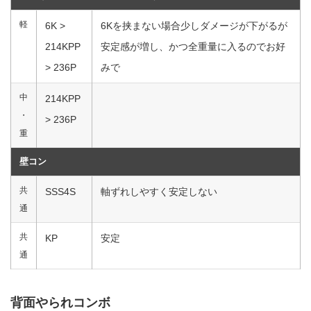
軽
6K >
6Kを挟まない場合少しダメージが下がるが
214KPP
安定感が増し、かつ全重量に入るのでお好
> 236P
みで
中
214KPP
・
> 236P
重
壁コン
共
SSS4S
軸ずれしやすく安定しない
通
共
KP
安定
通
背面やられコンボ