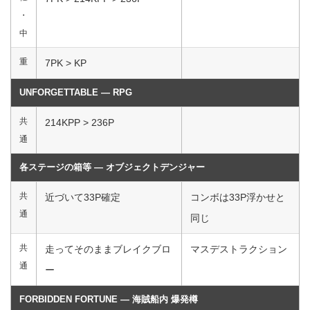
・
中
重
7PK > KP
UNFORGETTABLE ― RPG
共
214KPP > 236P
通
各ステージの箱等 ― オブジェクトデンジャー
共
近づいて33P確定
コンボは33P浮かせと
通
同じ
共
走ってそのままブレイクブロ
マスデストラクション
通
ー
FORBIDDEN FORTUNE ― 海賊船内 爆発樽