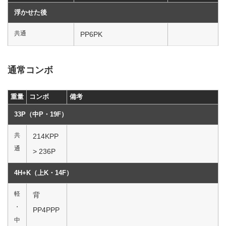
浮かせた後
共通
PP6PK
通常コンボ
重量
コンボ
備考
33P（中P・19F）
共
214KPP
通
> 236P
4H+K（上K・14F）
軽
背
・
PP4PPP
中