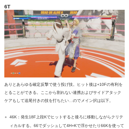
6T
ありとあらゆる確定反撃で使う投げ技。ヒット後は+10Fの有利を
とることができる。ここから割れない連携およびサイドアタック
ケアもして追尾付きの技を打ちたい…のでメイン択は以下。
46K：発生18F上段Kでヒットすると後ろに移動しながらクリテ
ィカルする。66でダッシュして4H+Kで浮かせたり66Kを使って