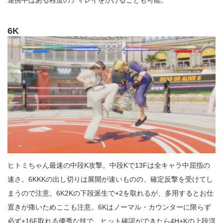
6K
ヒトミちゃん最速の中段K攻撃。中段Kで13Fは全キャラ中屈指の
速さ。6KKKの出し切りは展開が速いものの、確定反撃を受けてし
まうので注意。6K2Kの下段派生で+2を取れるが、多用するとお仕
置きが痛いためここも注意。6Kはノーマル・カウンターに限らず
必ず+16F取れる優秀な技で、ヒット確認ができたら4H+Kの上段浮