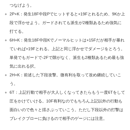
つなげよう。
2P+K：発生18F中段Pでヒットすると+19Fとれるため、9Kか上
段で浮かせよう。ガードされても派生が2種類あるため強気に
打てる。
6H+K：発生18F中段Kでノーマルヒットは+15Fだが相手が暴れ
ていれば+19Fとれる。上記と同じ浮かせでダメージをとろう。
単発でもガードで-2Fで隙がなく、派生も2種類あるため最も強
気に出れる択。
2H+K：前述した下段攻撃。微有利を取って攻め継続していこ
う。
6T：上記行動で相手が大人しくなってきたらもう一度6Tをして
圧をかけていける。10F有利なのでもちろん上記以外の行動も
面白いので色々と揺さぶっていこう。ただし下段以外の打撃は
ブレイクブローに負けるので相手のゲージには注意。