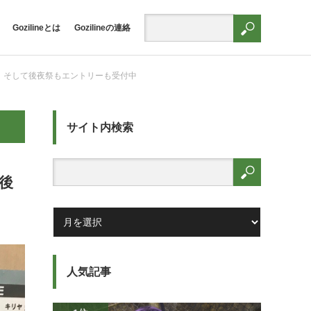
Gozilineとは
Gozilineの連絡
 そして後夜祭もエントリーも受付中
サイト内検索
後
人気記事