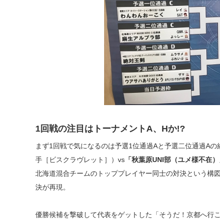
1回戦の注目はトーナメントA、Hか!?
まず1回戦で気になるのは予選1位通過Aと予選二位通過Aの
手［ビスクラヴレット］）vs
「秋葉原UNI部（ユメ様不在）
北海道混合チームのトッププレイヤー同士の対決という構
決が再現。
優勝候補を撃破して代表をゲットした「そうだ！京都へ行こ