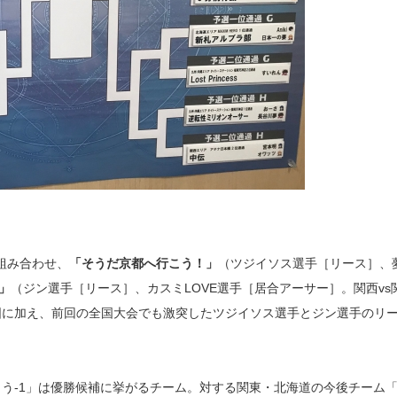
組み合わせ、
「そうだ京都へ行こう！」
（ツジイソス選手［リース］、
」
（ジン選手［リース］、カスミLOVE選手［居合アーサー］。関西vs
図に加え、前回の全国大会でも激突したツジイソス選手とジン選手のリ
う-1」は優勝候補に挙がるチーム。対する関東・北海道の今後チーム