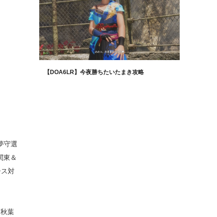
【DOA6LR】今夜勝ちたいたまき攻略
夢守選
関東＆
ース対
「秋葉