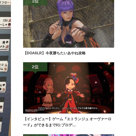
1位
【DOA6LR】今夜勝ちたいあやね攻略
2位
【インタビュー】ゲーム『エトランジュ オーヴァーロ
ード』ができるまで01:プロデ…