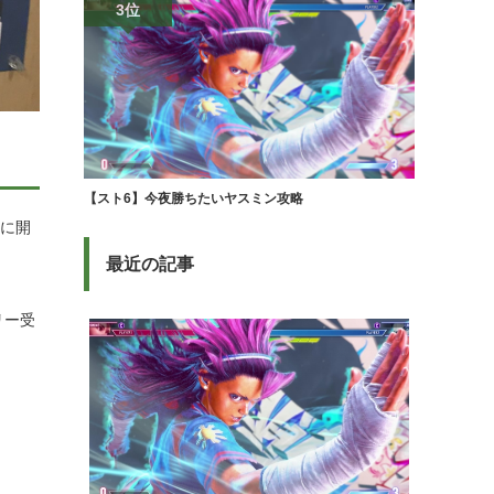
3位
【スト6】今夜勝ちたいヤスミン攻略
日に開
最近の記事
リー受