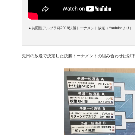
▲共闘性アルブラ杯2018決勝トーナメント放送（Youtubeより）
先日の放送で決定した決勝トーナメントの組み合わせは以