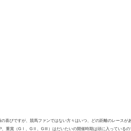
極の喜びですが、競馬ファンではない方々はいつ、どの距離のレースが
OP、重賞（GⅠ、GⅡ、GⅢ）はだいたいの開催時期は頭に入っているの