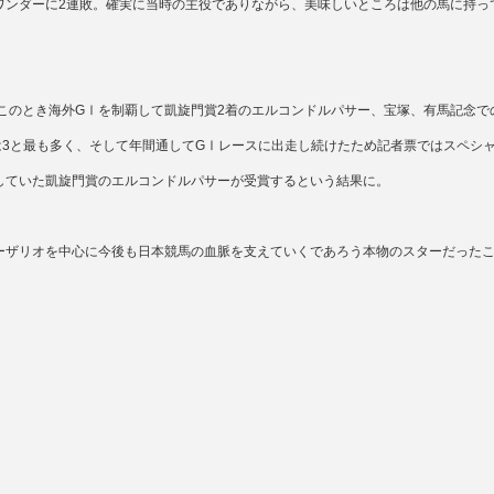
ワンダーに2連敗。確実に当時の主役でありながら、美味しいところは他の馬に持っ
。このとき海外GⅠを制覇して凱旋門賞2着のエルコンドルパサー、宝塚、有馬記念で
は3と最も多く、そして年間通してGⅠレースに出走し続けたため記者票ではスペシ
していた凱旋門賞のエルコンドルパサーが受賞するという結果に。
ーザリオを中心に今後も日本競馬の血脈を支えていくであろう本物のスターだった