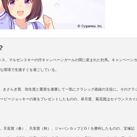
？
ンス、マルゼンスキーの仔キャンペーンガールの間に産まれた牡馬。キャンペーン
酷な環境で生後すぐを過ごしている。
の、きさらぎ賞、弥生賞と重賞を連勝して一気にクラシック路線の主役に。そのクラ
ダービージョッキーの座をプレゼントしたものの、皐月賞、菊花賞はセイウンスカイ
参戦。天皇賞（春）、天皇賞（秋）、ジャパンカップとGⅠを勝利したものの、宝塚記