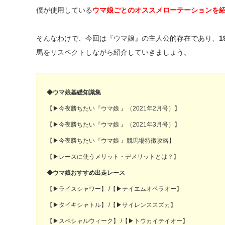
僕が使用している
ウマ娘ごとのオススメローテーションを
そんなわけで、今回は『ウマ娘』の主人公的存在であり、
馬をリスペクトしながら紹介していきましょう。
◆ウマ娘基礎知識集
【▶今夜勝ちたい『ウマ娘 』（2021年2月号）】
【▶今夜勝ちたい『ウマ娘 』（2021年3月号）】
【▶今夜勝ちたい
『ウマ娘 』
競馬場特徴攻略】
【▶レースに使うメリット・デメリットとは？
】
◆ウマ娘おすすめ出走レース
【▶ライスシャワー】
/
【▶テイエムオペラオー】
【▶タイキシャトル】
/
【▶サイレンススズカ】
【▶スペシャルウィーク】
/
【▶トウカイテイオー】