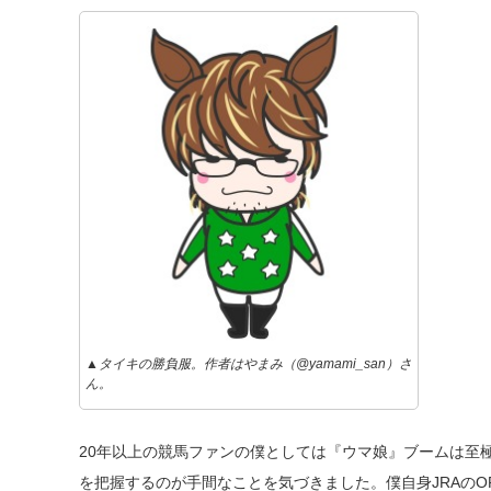
▲タイキの勝負服。作者は
やまみ（@yamami_san
）さ
ん。
20年以上の競馬ファンの僕としては『ウマ娘』ブームは至
を把握するのが手間なことを気づきました。僕自身JRAの