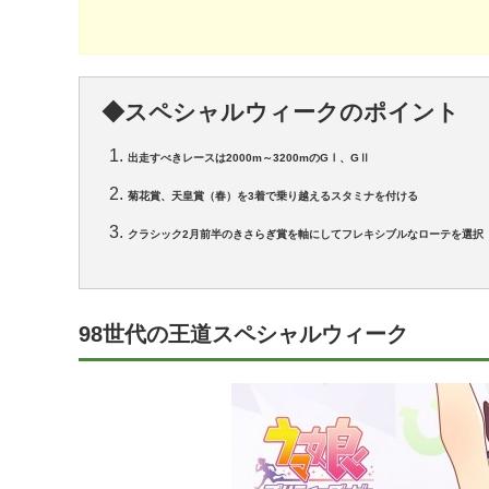
◆スペシャルウィークのポイント
出走すべきレースは2000m～3200mのGⅠ、GⅡ
菊花賞、天皇賞（春）を3着で乗り越えるスタミナを付ける
クラシック2月前半のきさらぎ賞を軸にしてフレキシブルなローテを選択
98世代の王道スペシャルウィーク