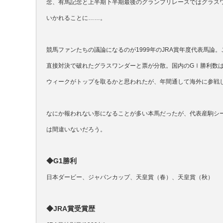
念、有馬記念と上半期下半期最後のグランプリレースではグラス
いかれることに……。
競馬ファンたちの議論になるのが1999年のJRA賞年度代表馬論
直接対決で破れたグラスワンダーと票が分散。国内のGⅠ勝利数
ウィークがトップを取るかと思われたが、年間通して海外に参戦
なにか報われない形になることが多い本馬だったが、代表産駒シ
は間違いないだろう。
◆G1勝利
日本ダービー、ジャパンカップ、天皇賞（春）、天皇賞（秋）
◆JRA賞受賞歴