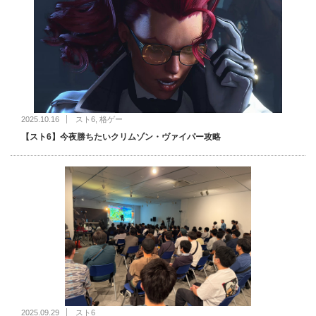
2025.10.16
スト6
,
格ゲー
【スト6】今夜勝ちたいクリムゾン・ヴァイパー攻略
2025.09.29
スト6