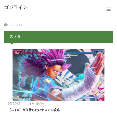
ホーム
スト6
スト6
2026.08.3
スト6
,
格ゲー
【スト6】今夜勝ちたいヤスミン攻略