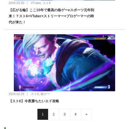
2024.03.30
VTuber
,
スト6
【広がる輪】ここ10年で最高の格ゲーeスポーツ元年到
来！？スト6×VTuber×ストリーマー×プロゲーマーの時
代が来た！
2024.02.29
スト6
,
格ゲー
【スト6】今夜勝ちたいエド攻略
1
2
3
4
»