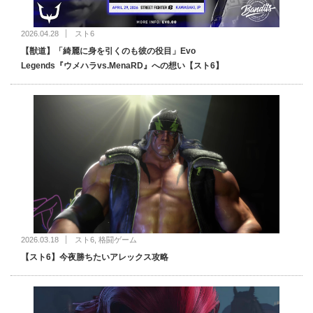
2026.04.28
スト6
【獣道】「綺麗に身を引くのも彼の役目」Evo
Legends『ウメハラvs.MenaRD』への想い【スト6】
2026.03.18
スト6
,
格闘ゲーム
【スト6】今夜勝ちたいアレックス攻略