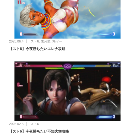
2025.06.4
スト6
,
未分類
,
格ゲー
【スト6】今夜勝ちたいエレナ攻略
2025.02.5
スト6
【スト6】今夜勝ちたい不知火舞攻略