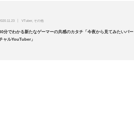
2020.11.23
VTuber
,
その他
30分でわかる新たなゲーマーの共感のカタチ「今夜から見てみたいバー
チャルYouTuber」