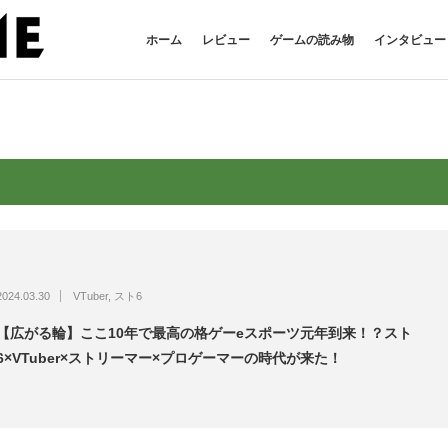
ホーム
レビュー
ゲームの読み物
インタビュー
2024.03.30
VTuber
,
スト6
【広がる輪】ここ10年で最高の格ゲーeスポーツ元年到来！？スト
6×VTuber×ストリーマー×プロゲーマーの時代が来た！