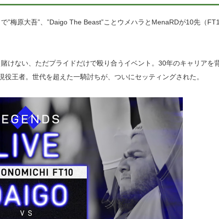
”、”Daigo The Beast”ことウメハラとMenaRDが10先（FT
賭けない、ただプライドだけで殴り合うイベント。30年のキャリアを
現役王者。世代を超えた一騎討ちが、ついにセッティングされた。