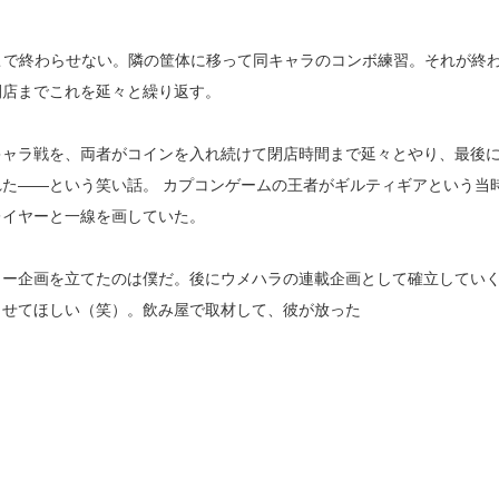
こで終わらせない。隣の筐体に移って同キャラのコンボ練習。それが終
閉店までこれを延々と繰り返す。
キャラ戦を、両者がコインを入れ続けて閉店時間まで延々とやり、最後
た——という笑い話。 カプコンゲームの王者がギルティギアという当
レイヤーと一線を画していた。
ュー企画を立てたのは僕だ。後にウメハラの連載企画として確立してい
らせてほしい（笑）。飲み屋で取材して、彼が放った