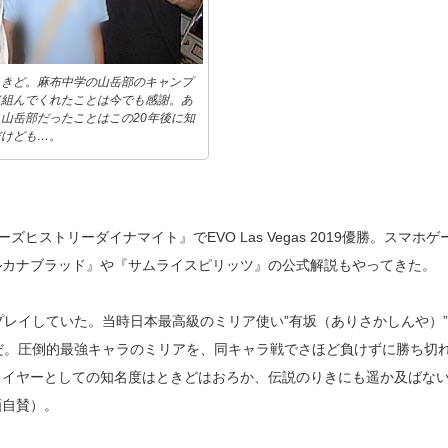
ときど。麻布中学の山岳部のキャンプ
て組んでくれたことは今でも感謝。あ
山岳部だったことはこの20年後に知
だけども…。
ストリーダイナマイト』でEVO Las Vegas 2019優勝。スマホゲ
ルカナブラッド』や『サムライスピリッツ』の公式解説もやってきた。
プレイしていた。当時日本最高級のミリア使い”有坂（ありさかしんや）
だ。圧倒的最強キャラのミリアを、同キャラ戦でさほど負けずに勝ち切
レイヤーとしての知名度はときどはおろか、伝説のりきにも遥か及ばな
画自賛）。