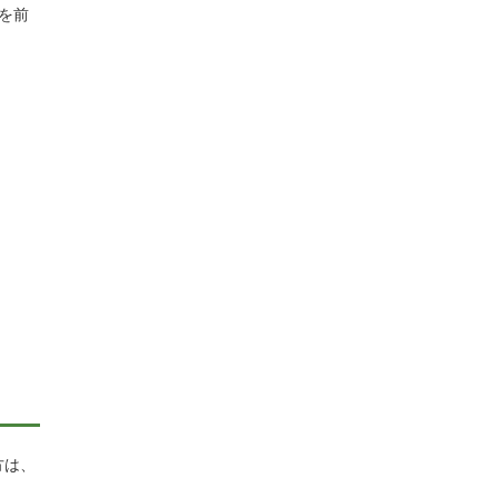
を前
方は、