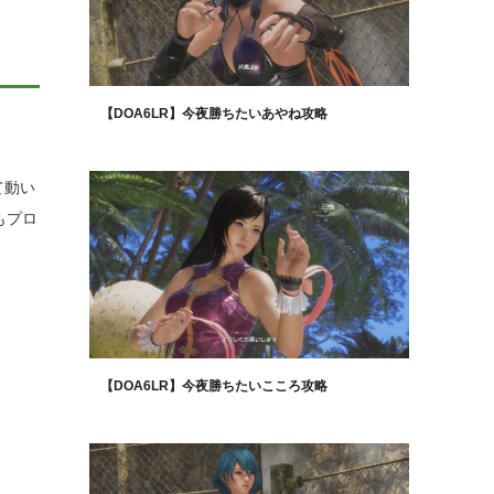
【DOA6LR】今夜勝ちたいあやね攻略
て動い
もプロ
【DOA6LR】今夜勝ちたいこころ攻略