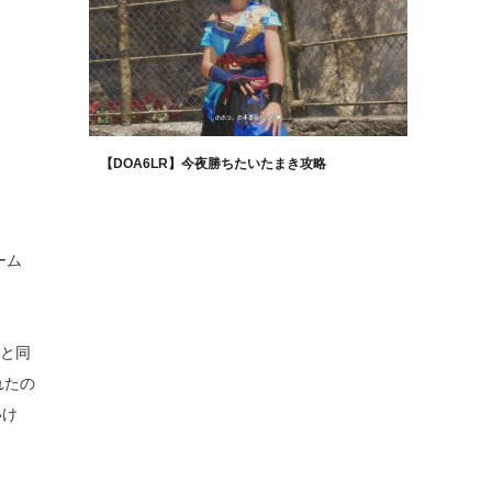
【DOA6LR】今夜勝ちたいたまき攻略
ーム
”と同
れたの
いけ