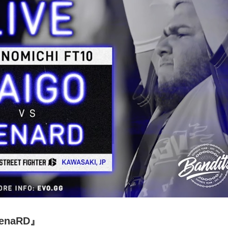
MenaRD』