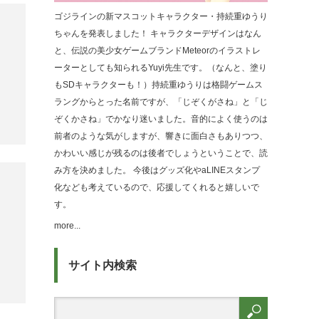
ゴジラインの新マスコットキャラクター・持続重ゆうり
ちゃんを発表しました！ キャラクターデザインはなん
と、伝説の美少女ゲームブランドMeteorのイラストレ
ーターとしても知られるYuyi先生です。（なんと、塗り
もSDキャラクターも！）持続重ゆうりは格闘ゲームス
ラングからとった名前ですが、「じぞくがさね」と「じ
ぞくかさね」でかなり迷いました。音的によく使うのは
前者のような気がしますが、響きに面白さもありつつ、
かわいい感じが残るのは後者でしょうということで、読
み方を決めました。 今後はグッズ化やaLINEスタンプ
化なども考えているので、応援してくれると嬉しいで
す。
more...
サイト内検索