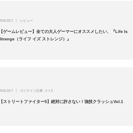
2016.03.7
レビュー
【ゲームレビュー】全ての大人ゲーマーにオススメしたい、『Life Is
Strange（ライフ イズ ストレンジ）』
2016.03.7
ゴジライン記事
,
スト5
【ストリートファイター5】絶対に許さない！強技クラッシュVol.1