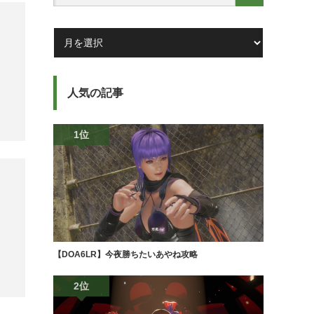
人気の記事
1位
【DOA6LR】今夜勝ちたいあやね攻略
2位