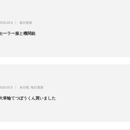
2016.03.6
毎日更新
セーラー服と機関銃
2016.03.5
未分類
,
毎日更新
大車輪てつぼうくん買いました