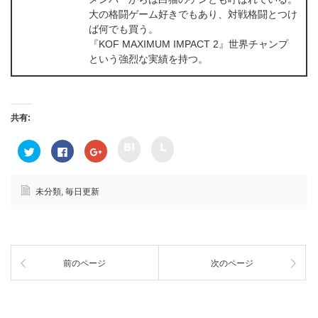
大の格闘ゲーム好きでもあり、対戦格闘とつけ
ば何でも買う。
『KOF MAXIMUM IMPACT 2』世界チャンプ
という強烈な実績を持つ。
共有:
ク
ク
ク
F
ク
リ
リ
リ
a
リ
ッ
ッ
ッ
c
ッ
ク
ク
ク
e
ク
し
し
し
b
し
て
て
て
o
て
未分類
,
毎日更新
h
l
T
o
G
a
i
w
k
o
t
n
i
で
o
e
e
t
共
g
n
で
t
有
l
a
共
e
す
e
で
有
r
る
+
共
(
で
に
で
前のページ
次のページ
有
新
共
は
共
(
し
有
ク
有
新
い
(
リ
(
し
ウ
新
ッ
新
い
ィ
し
ク
し
ウ
ン
い
し
い
ィ
ド