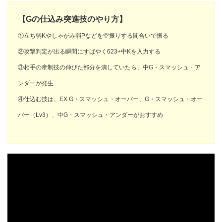
【Gの仕込み突進技のやり方】
①立ち弱Kやしゃがみ弱Pなどを空振りする間合いで振る
②攻撃判定が出る瞬間にすばやく623+中Kを入力する
③相手の牽制技の伸びた部分を潰していたら、中G・スマッシュ・ア
ンダーが発生
④仕込む技は、EX G・スマッシュ・オーバー、G・スマッシュ・オー
バー（Lv3）、中G・スマッシュ・アンダーがおすすめ