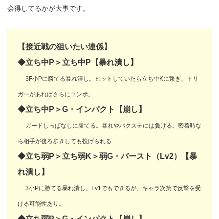
会得してるかが大事です。
【接近戦の狙いたい連係】
◆立ち中P＞立ち中P【暴れ潰し】
3F小Pに勝てる暴れ潰し。ヒットしていたら立ち中Kに繋ぎ、トリ
ガーがあればさらにコンボ。
◆立ち中P＞G・インパクト【崩し】
ガードしっぱなしに勝てる。暴れやバクステには負ける。密着時な
ら相手が後ろ歩きしても投げられる
◆立ち弱P＞立ち弱K＞弱G・バースト（Lv2）【暴
れ潰し】
3小Pに勝てる暴れ潰し。Lv1でもできるが、キャラ次第で反撃を受
ける可能性あり。
◆立ち弱P＞G・インパクト【崩し】