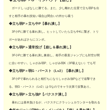
ガードしっぱなしに勝てる。また、少し離れた位置で立ち弱Pを出
すと相手の暴れ技短い場合は間合いの外から吸う
◆立ち弱P＞立ち中P【暴れ潰し】
3F小Pに勝てる暴れ潰し。ヒットしていたら立ち中Kに繋ぎ、トリ
ガーがあればさらにコンボ。
◆立ち弱P＞通常投げ【崩し＆暴れ潰し】
3F小Pに勝てる暴れ潰し兼崩し。相手の垂直ジャンプにも対空が間
に合いやすい。しゃがみ弱P、しゃがみ弱K（3F吸えない）でも可
◆立ち弱P＞弱G・バースト（Lv2）【暴れ潰し】
3F小Pで暴れられると相打ちになりしゃがみ強Pなどで追撃でき
る。弱G・バースト（Lv2）は-5なのでキャラ次第で反撃あり。
◆立ち弱P＞立ち強P【バクステ潰し】
暴れには基本負けるが、バクステにクラッシュカウンターを取れる