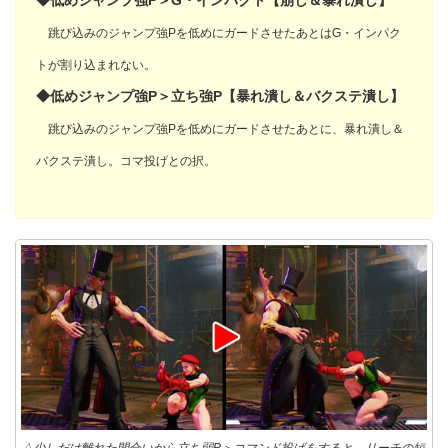
◆低めジャンプ強P＞G・インパクト【崩し＆暴れ潰し】
跳び込みのジャンプ強Pを低めにガードさせたあとはG・インパク
トが割り込まれない。
◆低めジャンプ強P＞立ち強P【暴れ潰し＆バクステ潰し】
跳び込みのジャンプ強Pを低めにガードさせたあとに、暴れ潰し＆
バクステ潰し。コマ投げとの
択。
△少しだけ離れた間合いから立ち弱P＞コマンド投げをすると、リーチの短