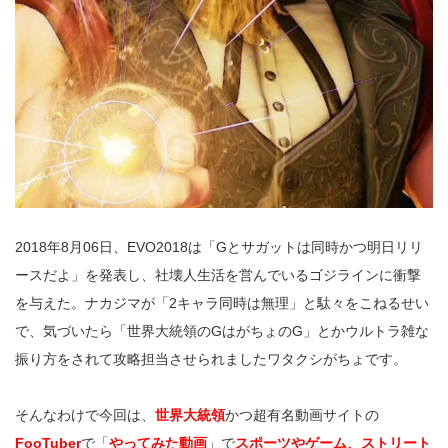
2018年8月06日、EVO2018は「Gとサガットは同時かつ明日リリ
ースだよ」を発表し、社壊人生活を営んでいるゴジラインに衝撃
を与えた。ナカジマが「2キャラ同時は無理」と駄々をこねるせい
で、気づいたら「世界大統領のGはがちょのG」とかウルトラ雑な
振り方をされて攻略担当させられましたワタクシがちょです。
そんなわけで今回は、
世界大統領
かつ超有名動画サイトの
FooTuber
で「
やってみた動画
」で
スポーツやゲーム、ストリート