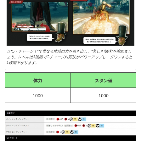
△“G・チャージ！”で母なる地球の力を引き出し、“美しき地球”を溜めまし
ょう。レベルは3段階でGチャージ対応技がパワーアップし、ダウンすると
1段階下がります。
体力
スタン値
1000
1000