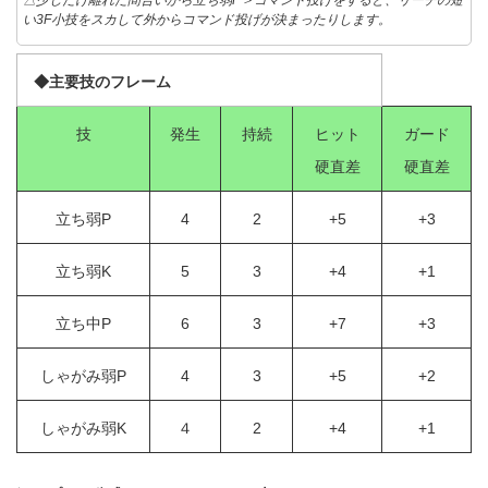
い3F小技をスカして外からコマンド投げが決まったりします。
◆主要技のフレーム
技
発生
持続
ヒット
ガード
硬直差
硬直差
立ち弱P
4
2
+5
+3
立ち弱K
5
3
+4
+1
立ち中P
6
3
+7
+3
しゃがみ弱P
4
3
+5
+2
しゃがみ弱K
４
2
+4
+1