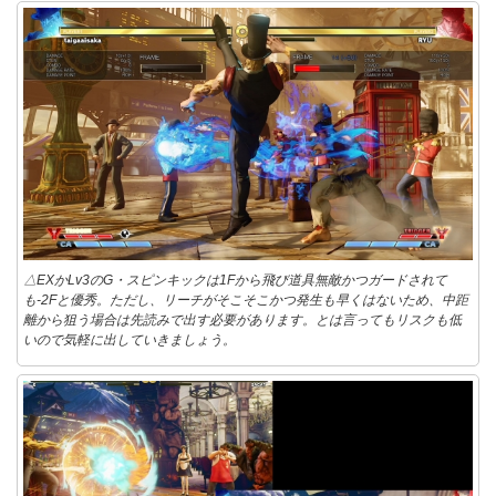
△EXかLv3のG・スピンキックは1Fから飛び道具無敵かつガードされて
も-2Fと優秀。ただし、リーチがそこそこかつ発生も早くはないため、中距
離から狙う場合は先読みで出す必要があります。とは言ってもリスクも低
いので気軽に出していきましょう。