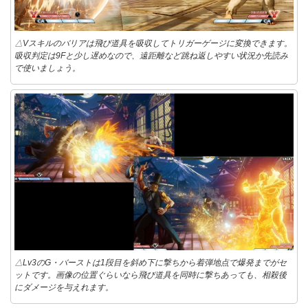
△Vスキルのバリアは飛び道具を吸収してトリガーゲージに変換できます。
吸収判定は9Fと少し遅めなので、遠距離など跳ね返しやすい状況か先読み
で使いましょう。
△Lv3のG・バーストは1段目を斜め下に撃ちから着弾地点で爆発までがセ
ットです。画像の位置ぐらいなら飛び道具を同時に撃ちあっても、相殺後
にダメージを与えれます。