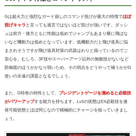
Gは超火力と強烈なガード崩しのコマンド投げが最大の特徴で
ほぼ
投げキャラ
と言っても過言ではないほど投げが強いです。ダッシ
ュは前方・後方ともに性能は低めでジャンプもあまり横に飛ばな
いなど機動力は低めとなっています。低機動力だと飛び道具に悩
まされそうですが飛び道具対策の武器はわりと揃っているのでご
安心を。むしろ、3F技やスーパーアーツ以外の無敵技がないなど
防御面のほうがかなり弱いため、その弱点をどうやって補うかがG
使いの永遠の課題となるでしょう。
また、G特有の特性として、
プレジデントゲージを溜めると必殺技
がパワーアップ
する能力を持ちます。Lv3の状態はEX必殺技を連
発可能状態とほぼ同じなので積極的にチャージを狙っていきまし
ょう。