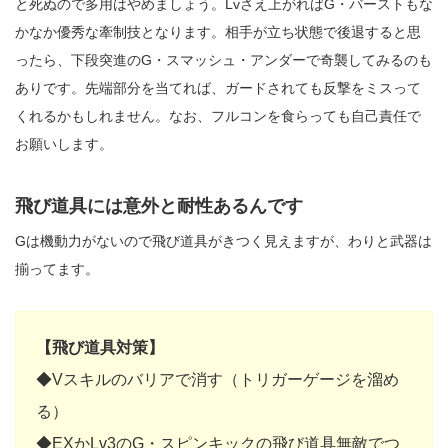
と死ぬので多用はやめましょう。Lvさえ上がればG・バーストもな
かなか優秀な牽制技となります。相手が立ち状態で後退すると思
ったら、下段突進のG・スマッシュ・アンダーで奇襲してみるのも
ありです。先端部分を当てれば、ガードされても反撃をミスって
くれるかもしれません。なお、フルコンを食らっても自己責任で
お願いします。
飛び道具には意外と耐性あるんです
Gは機動力がないので飛び道具がきつく見えますが、わりと武器は
揃ってます。
【飛び道具対策】
◆Vスキルのバリアで消す（トリガーゲージを溜め
る）
◆EXかLv3のG・スピンキックの飛び道具無敵でつ