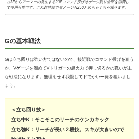
△3Fからアーマーの発生する20Fコマンド投げはゲージ残り全部を消費し
て使用可能です。これ超性能でダメージも250とめちゃくちゃ減ります。
Gの基本戦法
Gは立ち回りは強い方ではないので、接近戦でコマンド投げを狙う
か、Vゲージを溜めてVトリガーの超火力で押し切るかの戦いが主
な戦法になります。無理をせず我慢してドでかい一発を狙いまし
ょう。
＜立ち回り技＞
立ち中K：そこそこのリーチのケンカキック
立ち強K：リーチが長い２段技。スキが大きいので