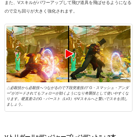
また、Vスキルがパワーアップして飛び道具を飛ばせるようになる
ので立ち回りが大きく強化されます。
△必殺技から必殺技へつながるので下段突進技の“ G・スマッシュ・アンダ
ー”がガードされてもフォローが効くようになり奇襲技として使いやすくな
ります。硬直差-2のG・バースト（Lv3）やVスキルへと繋いでスキを消し
ましょう。
VトリガーⅡ“デンジャープレジデント”：2本