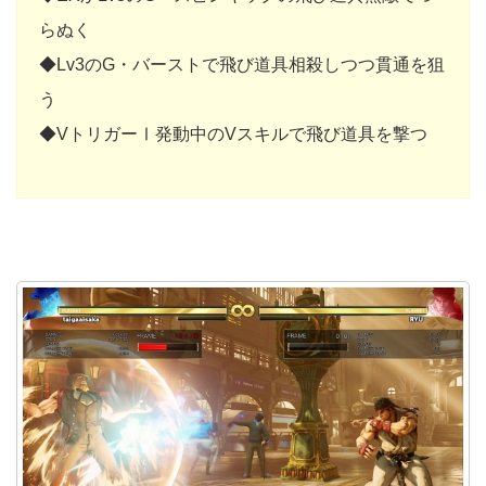
らぬく
◆Lv3のG・バーストで飛び道具相殺しつつ貫通を狙
う
◆VトリガーⅠ発動中のVスキルで飛び道具を撃つ