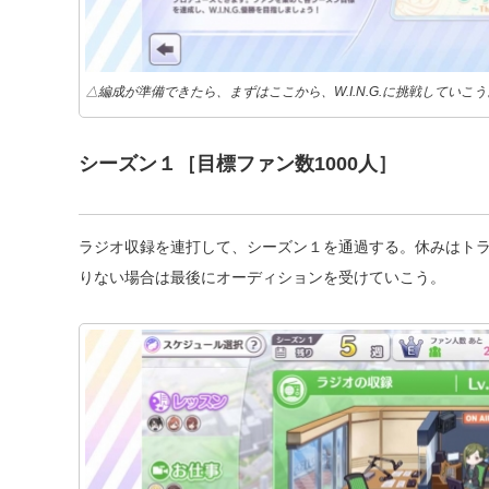
△編成が準備できたら、まずはここから、W.I.N.G.に挑戦していこう
シーズン１［目標ファン数1000人］
ラジオ収録を連打して、シーズン１を通過する。休みはト
りない場合は最後にオーディションを受けていこう。