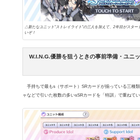
△新たなユニット”ストレイライト”の三人を加えて、2年目がスタ
いぞ！
W.I.N.G.優勝を狙うときの事前準備・ユニ
手持ちで最もs（サポート）SRカードが揃っている三種
ャなどで引いた枚数の多いsSRカードを「特訓」で重ねて