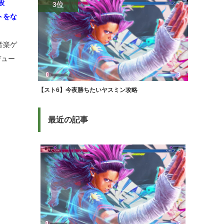
殺
3位
トをな
音楽ゲ
デュー
【スト6】今夜勝ちたいヤスミン攻略
最近の記事