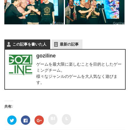
この記事を書いた人
最新の記事
goziline
ゲームを最大限に楽しむことを目的としたゲー
ミングチーム。
様々なジャンルのゲームを大人気なく遊びま
す。
共有:
ク
ク
ク
F
ク
リ
リ
リ
a
リ
ッ
ッ
ッ
c
ッ
ク
ク
ク
e
ク