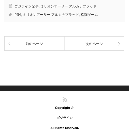
し
し
し
b
し
て
て
て
o
て
ゴジライン記事
,
ミリオンアーサー アルカナブラッド
h
l
T
o
G
a
i
w
k
o
PS4
,
ミリオンアーサー アルカナブラッド
,
格闘ゲーム
t
n
i
で
o
e
e
t
共
g
n
で
t
有
l
a
共
e
す
e
で
有
r
る
+
共
(
で
に
で
有
新
共
は
共
(
し
有
ク
有
新
い
前のページ
次のページ
(
リ
(
し
ウ
新
ッ
新
い
ィ
し
ク
し
ウ
ン
い
し
い
ィ
ド
ウ
て
ウ
ン
ウ
ィ
く
ィ
ド
で
ン
だ
ン
ウ
開
ド
さ
ド
で
き
ウ
い
ウ
開
ま
で
(
で
き
す
開
新
開
ま
)
き
し
き
す
ま
い
ま
)
す
ウ
す
)
ィ
)
ン
RSS
ド
ウ
で
Copyright ©
開
き
ま
ゴジライン
す
)
All rights reserved.