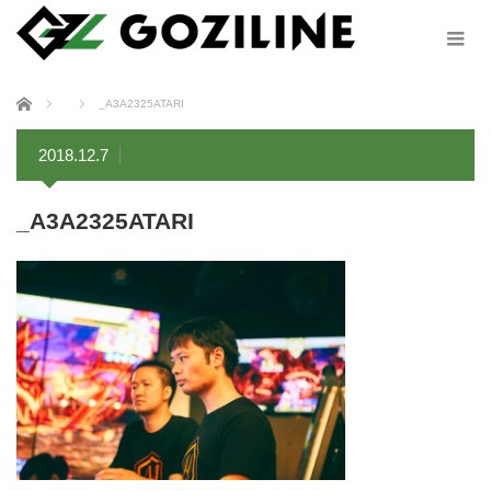
ホーム
_A3A2325ATARI
2018.12.7
_A3A2325ATARI