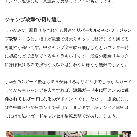
チンパン連係なら一点読みで反撃していくのもありです。
ジャンプ攻撃で切り返し
しゃがみC→鷹乗りをされても最速で
リバーサルジャンプ→ジャン
プ攻撃
をすると、相手が最速で鷹乗りキックに移行しても勝てる
可能性が高いです。中ジャンプ空中吹っ飛ばしだとカウンター時
に超必などで追撃できるキャラもいますが、最速の鷹乗りキック
にほぼ負けるので強欲な人以外は狙わないほうが無難でしょう。
しゃがみCガード後なら硬直が解けるギリギリまでしゃがみガード
してから中ジャンプを入力すれば、
連続ガード中に弱アンヌに連
係されてもガードになる
のがポイントです。ただし、鷹飛ばしに
は空中喰らいからコンボを受けてしまいます。弱アンヌと鷹飛ば
しには前述のガードキャンセル後転反撃で対抗しましょう。