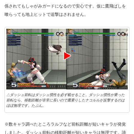
係されてもしゃがみガードになるので安心です。仮に鷹飛ばしを
喰らっても地上ヒットで追撃はされません。
△ダッシュ前転はダッシュ慣性を必ず載せること。ダッシュ慣性が乗った
前転なら、移動距離が非常に長いので鷹乗りしたナコルルが反撃するのは
ほぼ無理です。たぶん。
※数キャラ調べたところラルフなど前転距離が短いキャラが発覚
しました。ダッシュ前転の移動距離が短いキャラは無理です。諦