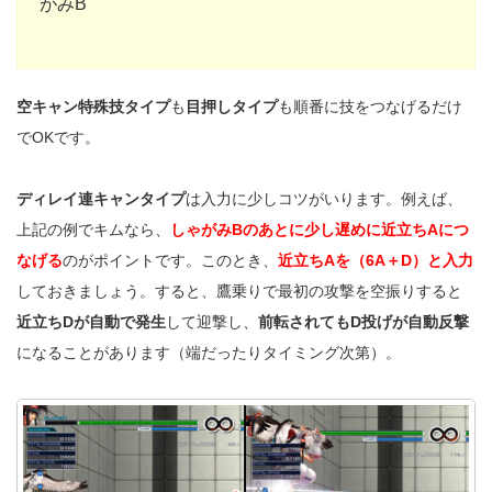
がみB
空キャン特殊技タイプ
も
目押しタイプ
も順番に技をつなげるだけ
でOKです。
ディレイ連キャンタイプ
は入力に少しコツがいります。例えば、
上記の例でキムなら、
しゃがみBのあとに少し遅めに近立ちAにつ
なげる
のがポイントです。このとき、
近立ちAを（6A＋D）と入力
しておきましょう。すると、鷹乗りで最初の攻撃を空振りすると
近立ちDが自動で発生
して迎撃し、
前転されてもD投げが自動反撃
になることがあります（端だったりタイミング次第）。