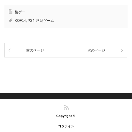
ッ
ッ
ッ
c
ッ
ク
ク
ク
e
ク
し
し
し
b
し
て
て
て
o
て
格ゲー
h
l
T
o
G
a
i
w
k
o
KOF14
,
PS4
,
格闘ゲーム
t
n
i
で
o
e
e
t
共
g
n
で
t
有
l
a
共
e
す
e
で
有
r
る
+
共
(
で
に
で
有
新
共
は
共
(
し
有
ク
有
新
い
前のページ
次のページ
(
リ
(
し
ウ
新
ッ
新
い
ィ
し
ク
し
ウ
ン
い
し
い
ィ
ド
ウ
て
ウ
ン
ウ
ィ
く
ィ
ド
で
ン
だ
ン
ウ
開
ド
さ
ド
で
き
ウ
い
ウ
開
ま
で
(
で
き
す
開
新
開
ま
)
き
し
き
す
ま
い
ま
)
す
ウ
す
)
ィ
)
ン
RSS
ド
ウ
で
Copyright ©
開
き
ま
ゴジライン
す