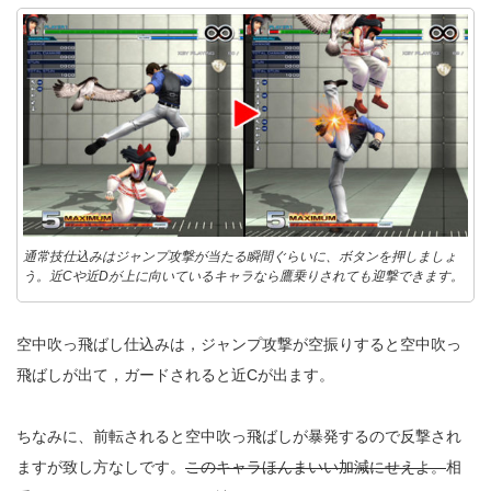
通常技仕込みはジャンプ攻撃が当たる瞬間ぐらいに、ボタンを押しましょ
う。近Cや近Dが上に向いているキャラなら鷹乗りされても迎撃できます。
空中吹っ飛ばし仕込みは，ジャンプ攻撃が空振りすると空中吹っ
飛ばしが出て，ガードされると近Cが出ます。
ちなみに、前転されると空中吹っ飛ばしが暴発するので反撃され
ますが致し方なしです。
このキャラほんまいい加減にせえよ。
相