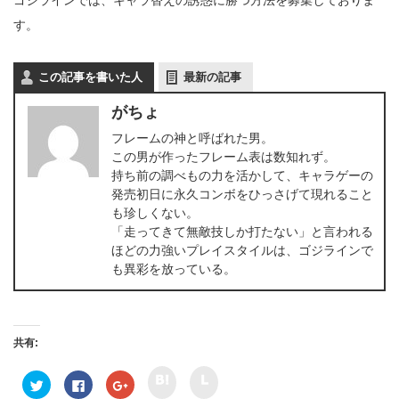
ゴジラインでは、キャラ替えの誘惑に勝つ方法を募集しておりま
す。
この記事を書いた人
最新の記事
がちょ
フレームの神と呼ばれた男。
この男が作ったフレーム表は数知れず。
持ち前の調べもの力を活かして、キャラゲーの
発売初日に永久コンボをひっさげて現れること
も珍しくない。
「走ってきて無敵技しか打たない」と言われる
ほどの力強いプレイスタイルは、ゴジラインで
も異彩を放っている。
共有:
ク
ク
ク
F
ク
リ
リ
リ
a
リ