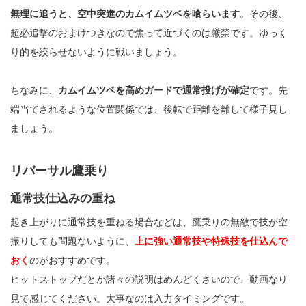
無理に追うと、空中突進のカムイムツベを喰らいます
。その後、
超必追撃のおまけつきなので焦って近づくのは厳禁です。ゆっく
り的を絞らせないように戦いましょう。
ちなみに、
カムイムツベを高めガードで通常投げが確定
です。先
端当てされるような位置関係では、後転で距離を離して様子見し
ましょう。
リバーサル鷹乗り
通常技仕込みの重ね
起き上がりに通常技を重ねる場合などは、鷹乗りの無敵で技が空
振りしても問題ないように、
上に強い通常技や特殊技を仕込んで
おく
のがおすすめです。
ヒットストップだとか諸々の説明はめんどくさいので、動画なり
見て感じてください。大事なのは入力タイミングです。