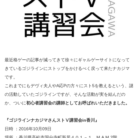
最近格ゲーの記事が減ってきて徐々にギャルゲーサイトになって
きているゴジラインにストップをかけるべく戻って来たナカジマ
です。
これまでにもデヴィ夫人やA応Pの方々にスト5を教えるという、謎
の活動していたゴジラインですが、そんな活動が実を結んだの
か、ついに
初心者講習会の講師としてお呼ばれいただきました。
『
ゴジラインナカジマさんストⅤ講習会in香川
』
日時 ：2016年10月09日
場所 ：香川県高松市国分寺町新居４０１－１
M.A.M 2階