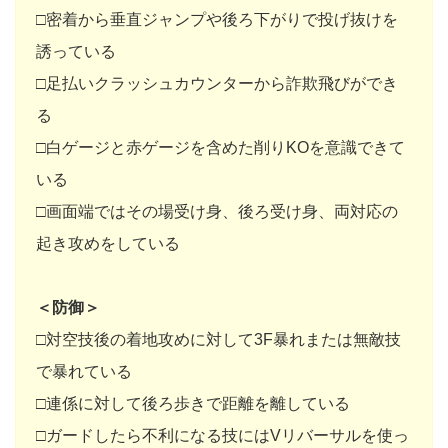
□密着から垂直ジャンプや後ろ下がりで投げ抜けを
誘っている
□足払いクラッシュカウンターから詐欺飛びができ
る
□白ゲージと赤ゲージを含めた削りKOを意識できて
いる
□画面端ではその場受け身、後ろ受け身、両対応の
起き攻めをしている
＜防御＞
□対空技後の着地攻めに対して3F暴れまたは無敵技
で暴れている
□連係に対して後ろ歩きで距離を離している
□ガードしたら不利になる技にはVリバーサルを使っ