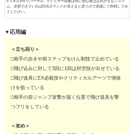
VスキルやVリバーサル、Vトリガー関連は特に初心者は忘れがちなシステ
ム。全部できていればGOLDランクが見えると思うので意識して対戦してみ
てください。
▼応用編
＜立ち回り＞
□相手の歩きや前ステップをけん制技で止めている
□飛び込みに対して3回に1回は対空技が出せている
□飛び道具にEX必殺技やクリティカルアーツで弾抜
けを狙っている
□相手の前ジャンプ攻撃が届く位置で飛び道具を撃
つフリをしている
＜攻め＞