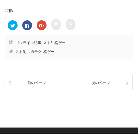
共有:
ク
ク
ク
F
ク
リ
リ
リ
a
リ
ッ
ッ
ッ
c
ッ
ク
ク
ク
e
ク
し
し
し
b
し
て
て
て
o
て
ゴジライン記事
,
スト5
,
格ゲー
h
l
T
o
G
a
i
w
k
o
スト5
,
共通テク
,
格ゲー
t
n
i
で
o
e
e
t
共
g
n
で
t
有
l
a
共
e
す
e
で
有
r
る
+
共
(
で
に
で
有
新
共
は
共
(
し
有
ク
有
新
い
前のページ
次のページ
(
リ
(
し
ウ
新
ッ
新
い
ィ
し
ク
し
ウ
ン
い
し
い
ィ
ド
ウ
て
ウ
ン
ウ
ィ
く
ィ
ド
で
ン
だ
ン
ウ
開
ド
さ
ド
で
き
ウ
い
ウ
開
ま
で
(
で
き
す
開
新
開
ま
)
き
し
き
す
ま
い
ま
)
す
ウ
す
)
ィ
)