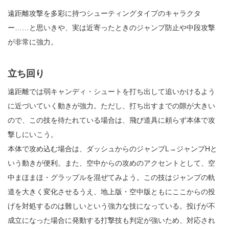
遠距離攻撃を多彩に持つシューティングタイプのキャラクタ
ー……と思いきや、実は近寄ったときのジャンプ防止や中段攻撃
が非常に強力。
立ち回り
遠距離では弱キャンディ・シュートを打ち出して追いかけるよう
に近づいていく動きが強力。ただし、打ち出すまでの隙が大きい
ので、この技を待たれている場合は、飛び道具に頼らず本体で攻
撃しにいこう。
本体で攻め込む場合は、ダッシュからのジャンプL→ジャンプHと
いう動きが便利。また、空中からの攻めのアクセントとして、空
中まほまほ・グラップルを混ぜてみよう。この技はジャンプの軌
道を大きく変化させるうえ、地上版・空中版ともにここからの投
げを対処するのは難しいという強力な技になっている。投げが不
成立になった場合に発動する打撃技も判定が強いため、対応され