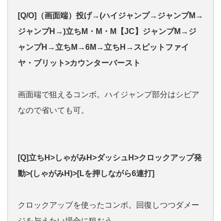
[Q/O]（画面端）投げ→(ハイジャンプ→ジャンプM→
ジャンプH→)立ちM・M・M【JC】ジャンプM→ジ
ャンプH→立ちM→6M→立ちH→スピットファイ
ヤ・ブリット>カウンターバースト
画面端で狙えるコンボ。ハイジャンプ部分はシビア
なので省いても可。
[Q]立ちH>しゃがみH>ダッシュH>クロックアップ発
動>(しゃがみH)>[Lを押しながら6連打]
クロックアップを使ったコンボ。回復しつつダメー
ジを与えたい場合に狙おう。