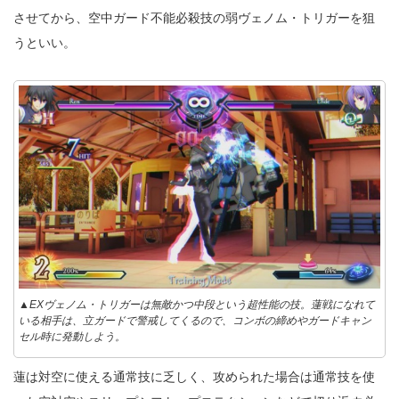
させてから、空中ガード不能必殺技の弱ヴェノム・トリガーを狙
うといい。
▲EXヴェノム・トリガーは無敵かつ中段という超性能の技。蓮戦になれて
いる相手は、立ガードで警戒してくるので、コンボの締めやガードキャン
セル時に発動しよう。
蓮は対空に使える通常技に乏しく、攻められた場合は通常技を使