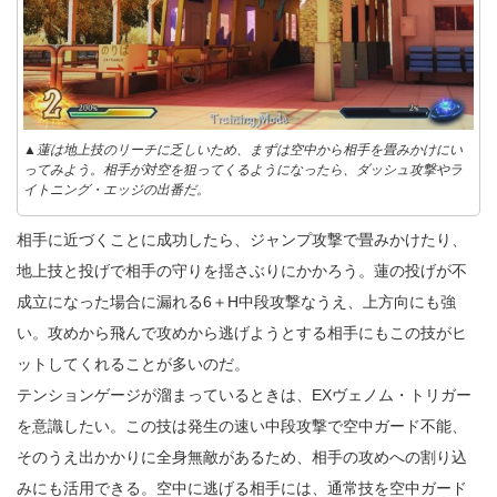
▲蓮は地上技のリーチに乏しいため、まずは空中から相手を畳みかけにい
ってみよう。相手が対空を狙ってくるようになったら、ダッシュ攻撃やラ
イトニング・エッジの出番だ。
相手に近づくことに成功したら、ジャンプ攻撃で畳みかけたり、
地上技と投げで相手の守りを揺さぶりにかかろう。蓮の投げが不
成立になった場合に漏れる6＋H中段攻撃なうえ、上方向にも強
い。攻めから飛んで攻めから逃げようとする相手にもこの技がヒ
ットしてくれることが多いのだ。
テンションゲージが溜まっているときは、EXヴェノム・トリガー
を意識したい。この技は発生の速い中段攻撃で空中ガード不能、
そのうえ出かかりに全身無敵があるため、相手の攻めへの割り込
みにも活用できる。空中に逃げる相手には、通常技を空中ガード