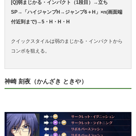
[Q]弱まじかる・インパクト（1段目）→立ち
SP→「ハイジャンプH→ジャンプ6＋H」×n(画面端
付近到まで)→5・H・H・H
クイックスタイルは弱のまじかる・インパクトから
コンボを狙える。
神崎 刻夜（かんざき ときや）