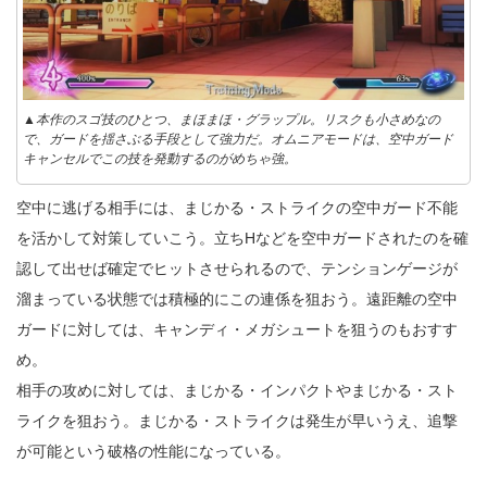
▲本作のスゴ技のひとつ、まほまほ・グラップル。リスクも小さめなの
で、ガードを揺さぶる手段として強力だ。オムニアモードは、空中ガード
キャンセルでこの技を発動するのがめちゃ強。
空中に逃げる相手には、まじかる・ストライクの空中ガード不能
を活かして対策していこう。立ちHなどを空中ガードされたのを確
認して出せば確定でヒットさせられるので、テンションゲージが
溜まっている状態では積極的にこの連係を狙おう。遠距離の空中
ガードに対しては、キャンディ・メガシュートを狙うのもおすす
め。
相手の攻めに対しては、まじかる・インパクトやまじかる・スト
ライクを狙おう。まじかる・ストライクは発生が早いうえ、追撃
が可能という破格の性能になっている。