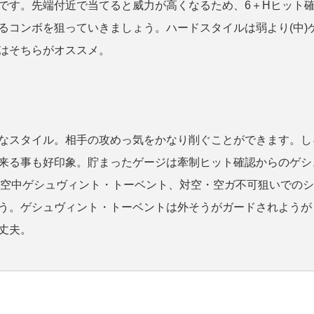
です。先端付近で当てると威力が高くなるため、6＋Hヒット
るコンボを狙っていきましょう。ハードスタイルは弱より(中)
はそちらがオススメ。
なスタイル。相手の攻めっ気をかなり削ぐことができます。し
出来る事も好印象。貯まったゲージは牽制ヒット確認からのゲシ
ン>空中ゲシュヴィント・トーベント、対空・空ガ不可狙いでのシ
う。ゲシュヴィント・トーベントは外そうがガードされようが
丈夫。