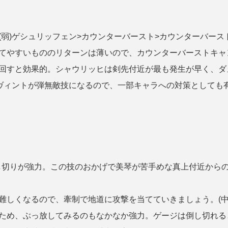
弱)ゲシュリッフェン>カウンターバースト>カウンターバース
てやすいもののリターンは薄いので、カウンターバーストキャ
回すと効果的。シャウリッヒは剣先付近が最も発生が早く、ダ
ュヴィントが弾無敵技になるので、一部キャラへの対策としても
し切りが強力。この技のおかげで美琴が苦手めな真上付近から
難しくなるので、牽制で地道に攻撃を当てていきましょう。(中
ため、ぶっ放してみるのもなかなか強力。ゲージは倒し切れる