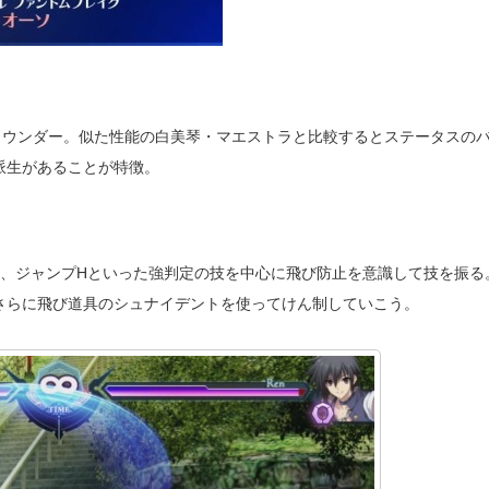
ラウンダー。似た性能の白美琴・マエストラと比較するとステータスの
派生があることが特徴。
＋M、ジャンプHといった強判定の技を中心に飛び防止を意識して技を振る
さらに飛び道具のシュナイデントを使ってけん制していこう。