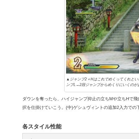
▲ジャンプ2＋Hはこれでめくってくれと
ンプL→2段ジャンプからめくりにいくのが
ダウンを奪ったら、ハイジャンプ抑止の立ちMや立ちHで飛
択を仕掛けていこう。(中)ゲシュヴィントの追加2入力で
各スタイル性能