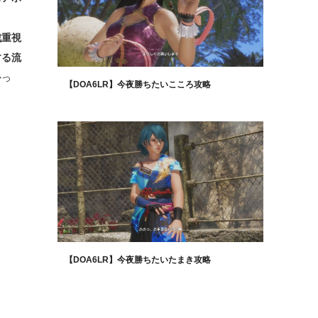
戦重視
する流
かっ
【DOA6LR】今夜勝ちたいこころ攻略
【DOA6LR】今夜勝ちたいたまき攻略