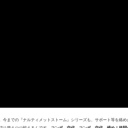
。今までの『ナルティメットストーム』シリーズも、サポート等を絡め
切り替えつつ戦えるんです。
コンボ→交代→コンボ→交代→締め！格闘