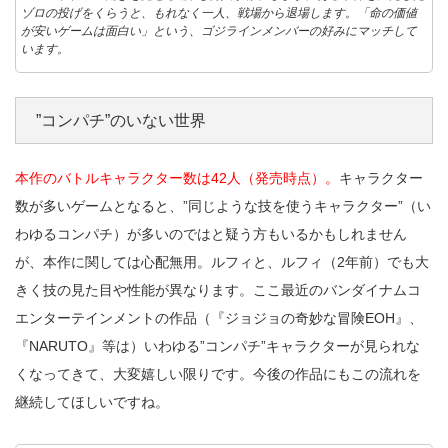
ゾロの投げをくらうと、もれなく一人、戦場から退場します。「命の価値
が安いゲームは面白い」という、ゴジラインメンバーの好みにマッチして
います。
”コンパチ”のいない世界
本作のバトルキャラクター数は42人（発売時点）。
キャラクター
数が多いゲームとなると、”同じような技を使うキャラクター”（い
わゆるコンパチ）が多いのではと疑う方もいるかもしれません
が、本作に関しては心配無用。ルフィと、ルフィ（2年前）でも大
きく技の見た目や性能が異なります。ここ最近のバンダイナムコ
エンターテインメントの作品（『ジョジョの奇妙な冒険EOH』、
『NARUTO』等は）いわゆる”コンパチ”キャラクターが見られな
くなってきて、大変嬉しい限りです。今後の作品にもこの流れを
継続してほしいですね。