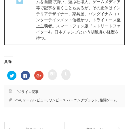
ムを自腹で買い、遊ぶ社壊人。ゲームメディア
等で記事を書くこともあるが、その正体はイン
テリアデザイナー、家具屋。バンダイナムコエ
ンターテインメント信者かつ、トライエース至
上主義者。スマートフォン版『ストリートファ
イター4』日本チャンプという胡散臭い経歴を
持つ。
共有:
ク
ク
ク
F
ク
リ
リ
リ
a
リ
ッ
ッ
ッ
c
ッ
ク
ク
ク
e
ク
し
し
し
b
し
て
て
て
o
て
ゴジライン記事
h
l
T
o
G
a
i
w
k
o
PS4
,
ゲームレビュー
,
ワンピース バーニングブラッド
,
格闘ゲーム
t
n
i
で
o
e
e
t
共
g
n
で
t
有
l
a
共
e
す
e
で
有
r
る
+
共
(
で
に
で
有
新
共
は
共
(
し
有
ク
有
新
い