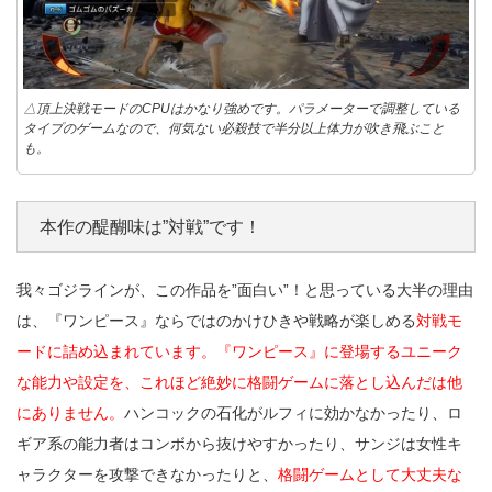
△頂上決戦モードのCPUはかなり強めです。パラメーターで調整している
タイプのゲームなので、何気ない必殺技で半分以上体力が吹き飛ぶこと
も。
本作の醍醐味は”対戦”です！
我々ゴジラインが、この作品を”面白い”！と思っている大半の理由
は、『ワンピース』ならではのかけひきや戦略が楽しめる
対戦モ
ードに詰め込まれています。『ワンピース』に登場するユニーク
な能力や設定を、これほど絶妙に格闘ゲームに落とし込んだは他
にありません。
ハンコックの石化がルフィに効かなかったり、ロ
ギア系の能力者はコンボから抜けやすかったり、サンジは女性キ
ャラクターを攻撃できなかったりと、
格闘ゲームとして大丈夫な