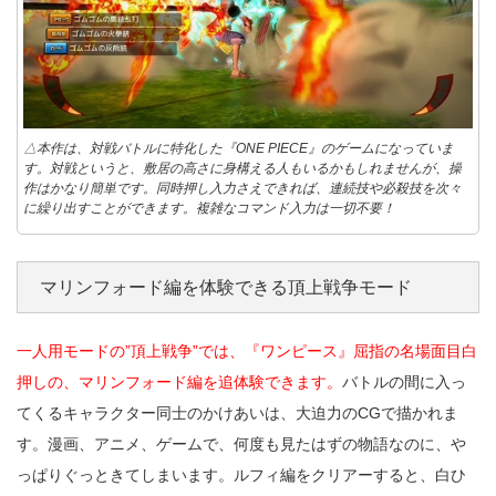
△本作は、対戦バトルに特化した『ONE PIECE』のゲームになっていま
す。対戦というと、敷居の高さに身構える人もいるかもしれませんが、操
作はかなり簡単です。同時押し入力さえできれば、連続技や必殺技を次々
に繰り出すことができます。複雑なコマンド入力は一切不要！
マリンフォード編を体験できる頂上戦争モード
一人用モードの”頂上戦争”では、『ワンピース』屈指の名場面目白
押しの、マリンフォード編を追体験できます。
バトルの間に入っ
てくるキャラクター同士のかけあいは、大迫力のCGで描かれま
す。漫画、アニメ、ゲームで、何度も見たはずの物語なのに、や
っぱりぐっときてしまいます。ルフィ編をクリアーすると、白ひ