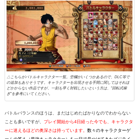
△こちらがバトルキャラクター一覧。空欄がいくつかあるので、DLC等で
の追加もありそうです。キャラクターを出現させる手間に関してはそれほ
どかからない作品ですが、一刻も早く対戦したいという方は、”回転式稼
ぎ”を参考にいてください。
バトルバランスのほうは、まだはじめたばかりなのでわからない
ことも多いですが、
プレイ開始から4日経った今でも、キャラクタ
ーに迷えるほどの奥深さは持っています。
数々のキャラクターゲ