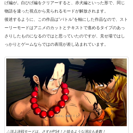
げ編が。白ひげ編をクリアーすると、赤犬編といった形で、同じ
物語を違った視点から見られるモードが解放されます。
後述するように、この作品は”バトル”を軸にした作品なので、スト
ーリーモードはアニメのカットとテキストで進めるタイプのあっ
さりしたものになるのではと思っていたのですが、見せ場ではし
っかりとゲームならではの表現が差し込まれています。
△頂上決戦モードは、さすがPS4！と唸るような演出も多数！