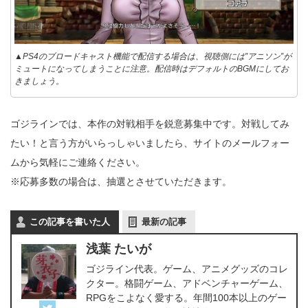
▲PS4のブロードキャスト機能で配信する場合は、視聴側には”アニソン”が
ミュートになってしまうことに注意。配信時はデフォルトのBGMにしてお
きましょう。
ゴジラインでは、本作の対戦相手を鋭意募集中です。対戦してみ
たい！と言う方がいらっしゃいましたら、サイトのメールフォー
ムから気軽にご連絡ください。
※応募多数の場合は、抽選とさせていただきます。
この記事を書いた人
最新の記事
浅葉 たいが
ゴジライン代表。ゲーム、アニメグッズのコレ
クター。格闘ゲーム、アドベンチャーゲーム、
RPGをこよなく愛する。年間100本以上のゲー