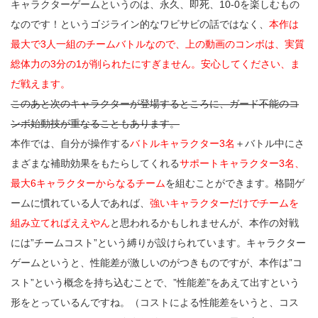
キャラクターゲームというのは、永久、即死、10-0を楽しむもの
なのです！というゴジライン的なワビサビの話ではなく、
本作は
最大で3人一組のチームバトルなので、上の動画のコンボは、実質
総体力の3分の1が削られたにすぎません。安心してください、ま
だ戦えます。
このあと次のキャラクターが登場するところに、ガード不能のコ
ンボ始動技が重なることもあります。
本作では、自分が操作する
バトルキャラクター3名
＋バトル中にさ
まざまな補助効果をもたらしてくれる
サポートキャラクター3名、
最大6キャラクターからなるチーム
を組むことができます。格闘ゲ
ームに慣れている人であれば、
強いキャラクターだけでチームを
組み立てればええやん
と思われるかもしれませんが、本作の対戦
には”チームコスト”という縛りが設けられています。キャラクター
ゲームというと、性能差が激しいのがつきものですが、本作は”コ
スト”という概念を持ち込むことで、”性能差”をあえて出すという
形をとっているんですね。（コストによる性能差をいうと、コス