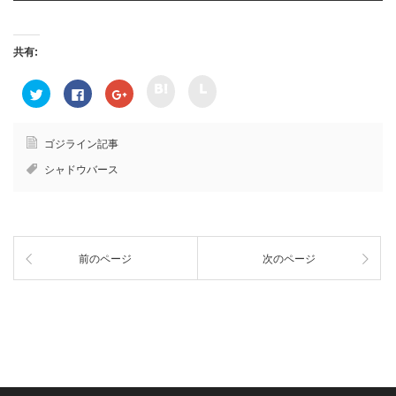
共有:
ク
ク
ク
F
ク
リ
リ
リ
a
リ
ッ
ッ
ッ
c
ッ
ク
ク
ク
e
ク
し
し
し
b
し
て
て
て
o
て
ゴジライン記事
h
l
T
o
G
a
i
w
k
o
シャドウバース
t
n
i
で
o
e
e
t
共
g
n
で
t
有
l
a
共
e
す
e
で
有
r
る
+
共
(
で
に
で
有
新
共
は
共
(
し
有
ク
有
新
い
前のページ
次のページ
(
リ
(
し
ウ
新
ッ
新
い
ィ
し
ク
し
ウ
ン
い
し
い
ィ
ド
ウ
て
ウ
ン
ウ
ィ
く
ィ
ド
で
ン
だ
ン
ウ
開
ド
さ
ド
で
き
ウ
い
ウ
開
ま
で
(
で
き
す
開
新
開
ま
)
き
し
き
す
ま
い
ま
)