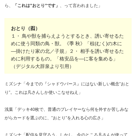
ら、
「これは”おとり”です」
、って言われました」
おとり（囮）
１・ 鳥や獣を捕らえようとするとき、誘い寄せるた
めに使う同類の鳥・獣。《季 秋》「椋(むく)の木に
―掛けたり家の北／子規」２・ 相手を誘い寄せるた
めに利用するもの。「格安品を―に客を集める」
（デジタル大辞泉より引用）
ミズシナ「今までの『シャドウバース』にはない新しい概念”おと
り”。これは凡さんしか使いこなせねえ」
浅葉「デッキ40枚で、普通のプレイヤーなら何を外すか苦しみな
がらカードを選ぶのに、”おとり”を入れる心の広さ」
ミズシナ「配信を見守ろう。しかし、今のところ凡さんが使って