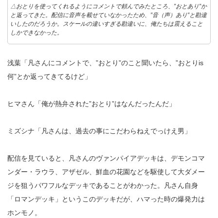
△おとりを使ってくれるようにコメントで頼んでみたところ、”おとあり”か
と返ってきた。配信に音声を載せていなかったため、”音（声）あり”と勘違
いしたのだろうか。スケールの違いすぎる勘違いに、俺たちは震えること
しかできなかった。
浅葉「凡さんにコメントで、”おとり”のこと聞いたら、”おとりis
何”とか返ってきてるけど」
ヒマさん「俺が熱弁された”おとり”はなんだったんだ」
ミズシナ「凡さんは、過去の事にこだわらねえでっけえ男」
配信を見ていると、凡さんのヴァンパイアデッキは、デモンコマ
ンダー・ラウラ、アザゼル、鮮血の花園などを駆使して大ダメー
ジを狙うパワフルなデッキであることがわかった。凡さん自身
「ロマンデッキ」というこのデッキだが、ハマった時の爆発力は
ホンモノ。