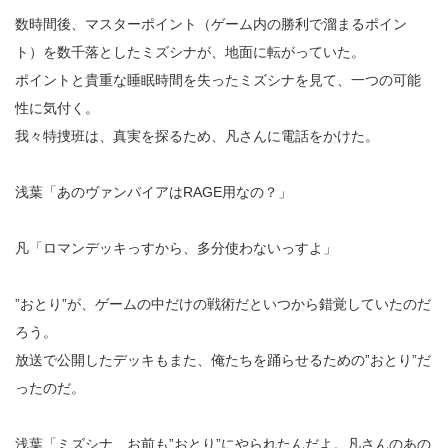
数時間後、マスターポイント（ゲーム内の勝利で溜まるポイン
ト）を数千落としたミズシナが、地面に転がっていた。
ポイントと貴重な睡眠時間を失ったミズシナを見て、一つの可能
性に気付く。
我々特捜班は、真実を探るため、凡さんに電話をかけた。
浅葉「あのヴァンパイアはRAGE用なの？」
凡「ロマンデッキっすから、多分使わないっすよ」
”おとり”が、ゲームの中だけの戦術だといつから錯覚していたのだ
ろう。
放送で公開したデッキもまた、俺たちを踊らせるための”おとり”だ
ったのだ。
浅葉「ミズシナ、お前も”おとり”にやられたんだよ。凡さんのあの