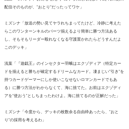
配信そのものが、”おとり”だったってワケ」
ミズシナ「放送の勢い見てヤラれちまってたけど、冷静に考えた
らこのワンターンキルのパーツ揃えるより簡単に勝つ方法ある
し、そもそもリーダー殴れなくなる守護置かれたらどうすんだよ
このデッキ」
浅葉「『遊戯王』のインセクター羽蛾はエクゾディア（特定カー
ドを揃えると勝ちが確定するドリームなカード。凄まじい”引き”を
持つカードゲーマーにしか使いこなせないロマンカードでもあ
る）に勝つ方法がわからなくて、海に捨てた。お前はエクゾディ
アを”使おう”としちまったわけよ。海に捨てるのが正解だった」
ミズシナ「今度から、デッキの枚数余る自由枠あったら、”おと
り”の採用を考えるわ」