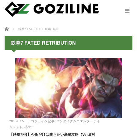
ホーム
鉄拳7 FATED RETRIBUTION
鉄拳7 FATED RETRIBUTION
2016.07.5
ゴジライン記事
,
バンダイナムコエンターテイ
ンメント
,
格ゲー
【鉄拳7FR】今夜だけは勝ちたい豪鬼攻略（Ver.B対