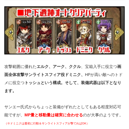
攻撃範囲に優れた
エルク、アーク、ククル
、宝箱入手に役立つ
画
面全体攻撃サンライトスフィア役ドミニク、
HPが高い敵へのトド
メに役立つ
トッシュという構成。そして、装備武器は以下となり
ます。
サンエー氏式からちょっと装備がずれたとしてもある程度対応可
能ですが、
MP量と移動量は確実に合わせる
のが大事のようです。
（※ドミニクは最初に行動＆サンライトスフィアが撃てればOK）