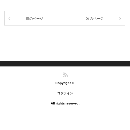
e
e
t
共
g
n
で
t
有
l
a
共
e
す
e
で
有
r
る
+
共
(
で
に
で
前のページ
次のページ
有
新
共
は
共
(
し
有
ク
有
新
い
(
リ
(
し
ウ
新
ッ
新
い
ィ
し
ク
し
ウ
ン
い
し
い
ィ
ド
ウ
て
ウ
ン
ウ
ィ
く
ィ
ド
で
ン
だ
ン
ウ
開
ド
さ
ド
で
き
ウ
い
ウ
開
ま
で
(
で
き
す
開
新
開
ま
)
き
し
き
す
ま
い
ま
)
す
ウ
す
RSS
)
ィ
)
ン
ド
Copyright ©
ウ
で
開
ゴジライン
き
ま
All rights reserved.
す
)