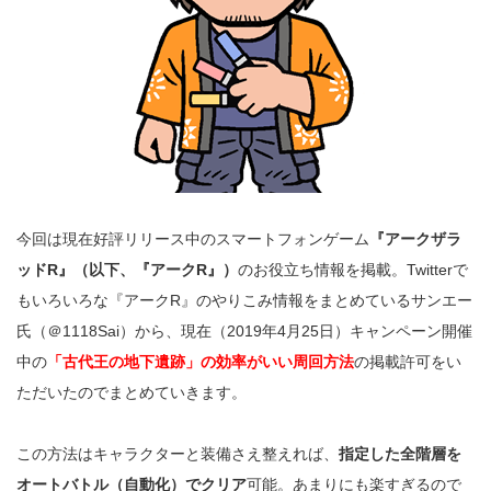
今回は現在好評リリース中のスマートフォンゲーム
『アークザラ
ッドR』（以下、『アークR』）
のお役立ち情報を掲載。Twitterで
もいろいろな『アークR』のやりこみ情報をまとめている
サンエー
氏（＠1118Sai）
から、現在（2019年4月25日）キャンペーン開催
中の
「古代王の地下遺跡」の効率がいい周回方法
の掲載許可をい
ただいたのでまとめていきます。
この方法はキャラクターと装備さえ整えれば、
指定した全階層を
オートバトル（自動化）でクリア
可能。あまりにも楽すぎるので