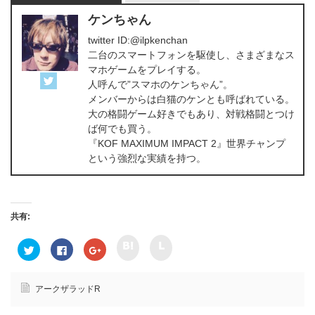
ケンちゃん
twitter ID:@ilpkenchan
二台のスマートフォンを駆使し、さまざまなス
マホゲームをプレイする。
人呼んで”スマホのケンちゃん”。
メンバーからは白猫のケンとも呼ばれている。
大の格闘ゲーム好きでもあり、対戦格闘とつけ
ば何でも買う。
『KOF MAXIMUM IMPACT 2』世界チャンプ
という強烈な実績を持つ。
共有:
ク
ク
ク
F
ク
リ
リ
リ
a
リ
ッ
ッ
ッ
c
ッ
ク
ク
ク
e
ク
し
し
し
b
し
て
て
て
o
て
アークザラッドR
h
l
T
o
G
a
i
w
k
o
t
n
i
で
o