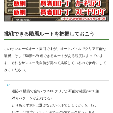
挑戦できる階層ルートを把握しておこう
このサンエー式オート周回ですが、オートバトルでクリア可能な
階層、そして50階へ到達できるルートがある程度決まっていま
す。それもサンエー氏自信が調べて掲載しているので参考にして
みてください。
遺跡2T構築で金箱2つ+50Fクリアが可能か確認part1(絶
対何パターンか忘れてる)
とりあえず10Fは選ぶなという形でしょうか。5、12、
15の日は無念(´・З・｀)
#アークR
#アークザラッドR