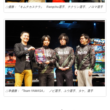
△優勝：『キムチカステラ』 Rangchu選手、チクリン選手、ノロマ選手
△準優勝：『Team YAMASA』 ノビ選手、ユウ選手、タケ。選手