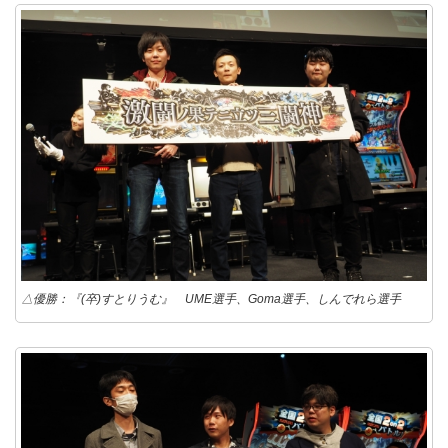
△優勝：『(卒)すとりうむ』 UME選手、Goma選手、しんでれら選手