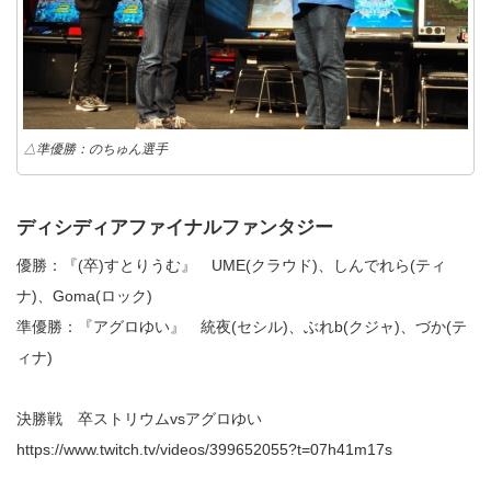
△準優勝：のちゅん選手
ディシディアファイナルファンタジー
優勝：『(卒)すとりうむ』 UME(クラウド)、しんでれら(ティ
ナ)、Goma(ロック)
準優勝：『アグロゆい』 統夜(セシル)、ぶれb(クジャ)、づか(テ
ィナ)
決勝戦 卒ストリウムvsアグロゆい
https://www.twitch.tv/videos/399652055?t=07h41m17s