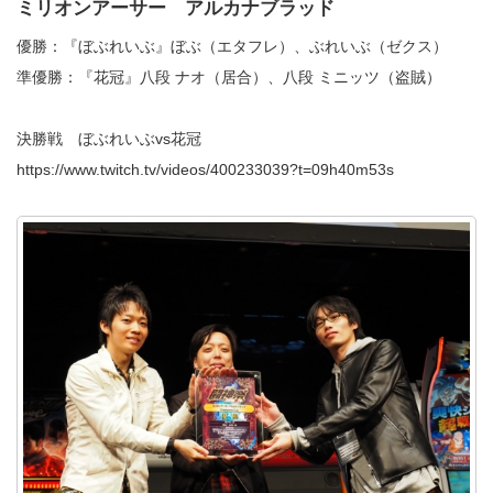
ミリオンアーサー アルカナブラッド
優勝：『ぼぶれいぶ』ぼぶ（エタフレ）、ぶれいぶ（ゼクス）
準優勝：『花冠』八段 ナオ（居合）、八段 ミニッツ（盗賊）
決勝戦 ぼぶれいぶvs花冠
https://www.twitch.tv/videos/400233039?t=09h40m53s