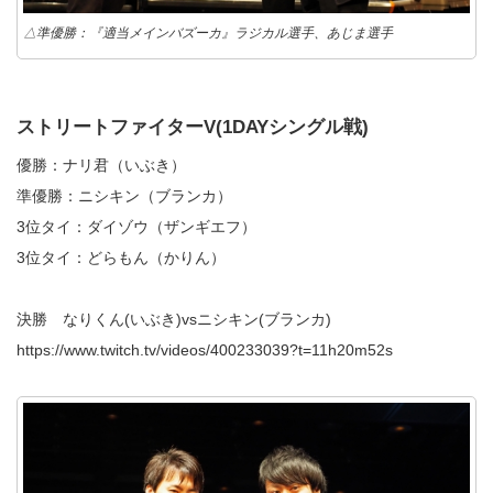
△準優勝：『適当メインバズーカ』ラジカル選手、あじま選手
ストリートファイターV(1DAYシングル戦)
優勝：ナリ君（いぶき）
準優勝：ニシキン（ブランカ）
3位タイ：ダイゾウ（ザンギエフ）
3位タイ：どらもん（かりん）
決勝 なりくん(いぶき)vsニシキン(ブランカ)
https://www.twitch.tv/videos/400233039?t=11h20m52s