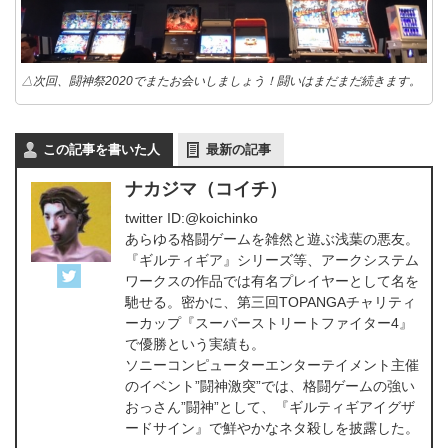
△次回、闘神祭2020でまたお会いしましょう！闘いはまだまだ続きます。
この記事を書いた人
最新の記事
ナカジマ（コイチ）
twitter ID:@koichinko
あらゆる格闘ゲームを雑然と遊ぶ浅葉の悪友。
『ギルティギア』シリーズ等、アークシステム
ワークスの作品では有名プレイヤーとして名を
馳せる。密かに、第三回TOPANGAチャリティ
ーカップ『スーパーストリートファイター4』
で優勝という実績も。
ソニーコンピューターエンターテイメント主催
のイベント”闘神激突”では、格闘ゲームの強い
おっさん”闘神”として、『ギルティギアイグザ
ードサイン』で鮮やかなネタ殺しを披露した。