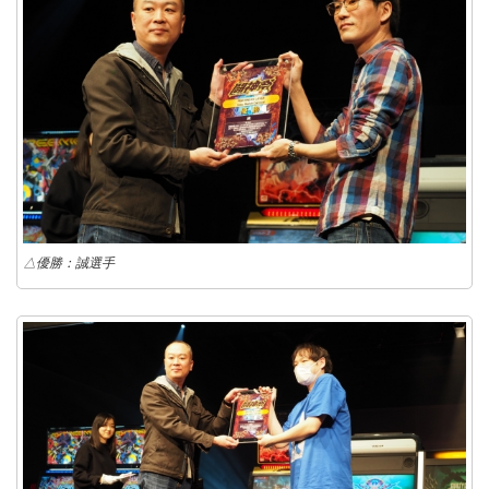
△優勝：誠選手