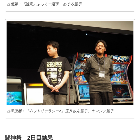
△優勝：『誠意』ふっくー選手、あぐろ選手
△準優勝：『ネットリテラシー×』玉井さん選手、ヤマシタ選手
闘神祭 2日目結果