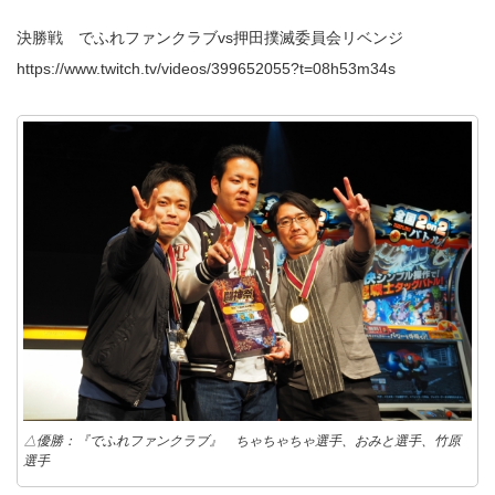
決勝戦 でふれファンクラブvs押田撲滅委員会リベンジ
https://www.twitch.tv/videos/399652055?t=08h53m34s
△優勝：『でふれファンクラブ』 ちゃちゃちゃ選手、おみと選手、竹原
選手