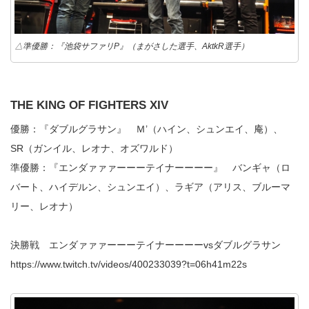
△準優勝：『池袋サファリP』（まがさした選手、AktkR選手）
THE KING OF FIGHTERS XIV
優勝：『ダブルグラサン』 Ｍ’（ハイン、シュンエイ、庵）、
SR（ガンイル、レオナ、オズワルド）
準優勝：『エンダァァァーーーテイナーーーー』 バンギャ（ロ
バート、ハイデルン、シュンエイ）、ラギア（アリス、ブルーマ
リー、レオナ）
決勝戦 エンダァァァーーーテイナーーーーvsダブルグラサン
https://www.twitch.tv/videos/400233039?t=06h41m22s