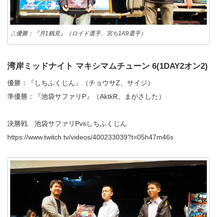
△優勝：『月1鶴見』（ロイド選手、宮ち1A9選手）
湾岸ミッドナイト マキシマムチューン 6(1DAY2オン2)
優勝：『しちふくじん』（チョウサZ、サイジ）
準優勝：『池袋サファリP』（AktkR、まがさした）
決勝戦 池袋サファリPvsしちふくじん
https://www.twitch.tv/videos/400233039?t=05h47m46s