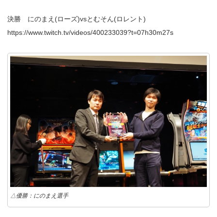
決勝 にのまえ(ローズ)vsとむそん(ロレント)
https://www.twitch.tv/videos/400233039?t=07h30m27s
△優勝：にのまえ選手