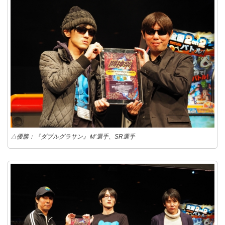
△優勝：『ダブルグラサン』Ｍ’選手、SR選手