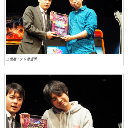
△優勝：ナリ君選手