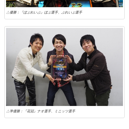
△優勝：『ぼぶれいぶ』ぼぶ選手、ぶれいぶ選手
△準優勝：『花冠』ナオ選手、ミニッツ選手