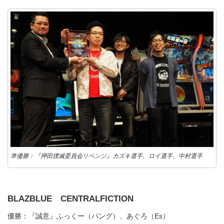
準優勝：『押田撲滅委員会リベンジ』カズキ選手、ロイ選手、中村選手
BLAZBLUE CENTRALFICTION
優勝：『誠意』ふっくー（バング）、あぐろ（Es）