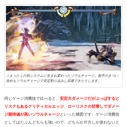
△まったくの別システムに生まれ変わったソウルチャージ。相手のきつい
攻めもソウルチャージで安定割り込みし回避できたりします。
同じゲージ消費技で比べると、
安定大ダメージだがぶっぱすると
リスクもあるクリティカルエッジ
、
ローリスクの切替しでダメー
ジ期待値が高いソウルチャージ
といった構図です。ゲージ消費技
としてはたぶんどちらも強いので、どちらか片方しか使わないと