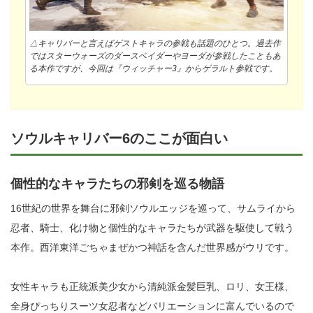
△キャリバーと言えばゲストキャラの参戦も話題のひとつ。過去作
ではスターウォーズのダースベイダーやヨーダが参戦したこともあ
る本作ですが、今回は『ウィッチャー3』からゲラルト参戦です。
ソウルキャリバー6のここが面白い
個性的なキャラたちの邪剣を巡る物語
16世紀の世界を舞台に邪剣ソウルエッジを巡って、サムライから
忍者、騎士、化け物と個性的なキャラたちが武器を駆使して戦う
本作。西洋東洋ごちゃまぜかつ神話を含んだ世界感がウリです。
女性キャラも正統派美少女から清純派金髪巨乳、ロリ、女王様、
全身ぴっちりスーツ女忍者などバリエーションに富んでいるので