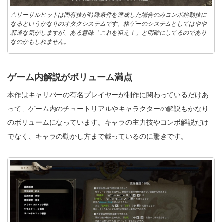
△リーサルヒットは固有技が特殊条件を達成した場合のみコンボ始動技に
なるというかなりのオタクシステムです。格ゲーのシステムとしてはやや
邪道な気がしますが、ある意味「これを狙え！」と明確にしてるのであり
なのかもしれません。
ゲーム内解説がボリューム満点
本作はキャリバーの有名プレイヤーが制作に関わっているだけあ
って、ゲーム内のチュートリアルやキャラクターの解説もかなり
のボリュームになっています。キャラの主力技やコンボ解説だけ
でなく、キャラの動かし方まで載っているのに驚きです。