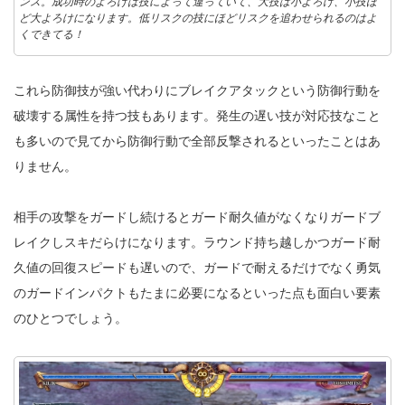
ンス。成功時のよろけは技によって違っていて、大技は小よろけ、小技ほ
ど大よろけになります。低リスクの技にほどリスクを追わせられるのはよ
くできてる！
これら防御技が強い代わりにブレイクアタックという防御行動を
破壊する属性を持つ技もあります。発生の遅い技が対応技なこと
も多いので見てから防御行動で全部反撃されるといったことはあ
りません。
相手の攻撃をガードし続けるとガード耐久値がなくなりガードブ
レイクしスキだらけになります。ラウンド持ち越しかつガード耐
久値の回復スピードも遅いので、ガードで耐えるだけでなく勇気
のガードインパクトもたまに必要になるといった点も面白い要素
のひとつでしょう。