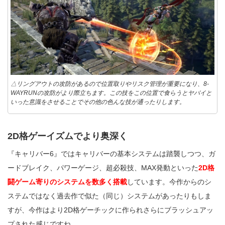
△リングアウトの攻防があるので位置取りやリスク管理が重要になり、8-
WAYRUNの攻防がより際立ちます。この技をこの位置で食らうとヤバイと
いった意識をさせることでその他の色んな技が通ったりします。
2D格ゲーイズムでより奥深く
『キャリバー6』ではキャリバーの基本システムは踏襲しつつ、ガ
ードブレイク、パワーゲージ、超必殺技、MAX発動といった
2D格
闘ゲーム寄りのシステムを数多く搭載
しています。今作からのシ
ステムではなく過去作で似た（同じ）システムがあったりもしま
すが、今作はより2D格ゲーチックに作られさらにブラッシュアッ
プされた感じですね。