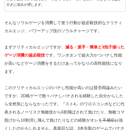
引きに深みが増します。
そんなソウルゲージを消費して使う行動が超必殺技的なクリティ
カルエッジ、パワーアップ技のソウルチャージです。
まずクリティカルエッジですが、
減る・派手・簡単と3拍子揃った
ゲージ消費の超必殺技
です。ワンボタンで超火力かつパナし性能
が高いなどゲージ消費をするだけあってかなりの高性能技になり
ます。
このクリティカルエッジのパナし性能が高いのは賛否両論みたい
ですが、2D格ゲーで散々パナしパナされを経験した自分からした
ら全然気にならなかったです。『スト4』のワロスコンボなどに代
表されるノーリスク無敵技から6割飛ばされて負けたり、無敵コマ
投げから10割消し飛んで負けたりなどの経験がオレを
不感症に
強
くしたのかもしれません。真面目な話、3本先取のゲームでパナさ