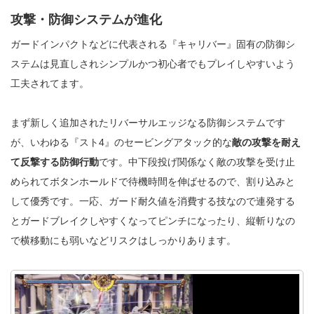
攻撃・防御システムが進化
ガードインパクトなどに代表される『キャリバー』固有の防御シ
ステムは見直しされシンプルかつ初心者でもプレイしやすいよう
工夫されてます。
まず新しく追加されたリバーサルエッジなる防御システムです
が、いわゆる『スト4』のセービングアタック的な
敵の攻撃を耐え
て反撃する防御行動
です。中下段投げ関係なく敵の攻撃を受け止
められてボタンホールドで待機時間を伸ばせるので、割り込みと
して優秀です。一応、ガード耐久値を消費する技なので連発する
とガードブレイクしやすくなってピンチになったり、縦斬りなの
で横移動にも弱いなどリスクはしっかりあります。