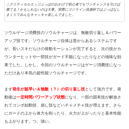
△クリティカルエッジぶっぱのおかげで初心者でもワンチャンスを引けば
勝てる！かもしれないのは大事。実際にゴジライン浅瀬杯ではぶっぱなし
まくりでみんなキャッキャ楽しんでました。
ソウルゲージ消費技のソウルチャージは、無敵切り返し＆パワー
アップ技です。ソウルチャージ自体は昔からあるシステムです
が、長いスキだらけの発動モーションが完了すると、次の技がカ
ウンターヒットや一部技がガード不能になったりなどの地味な効
果でした。しかし、今回のソウルチャージはゲージ消費技になっ
ただけあり本気の超性能ソウルチャージです。
まず
発生が超早い＆無敵（？）の切り返し技
として強力です。発
動後は
一定時間パワーアップ状態
になり、一部の固有技が解放さ
れてコンボ始動技、崩し技などハチャメチャ技が増えます。さら
にガードの上から体力を削ったり、火力が上がったりと基本性能
も上がります。つ、強い。