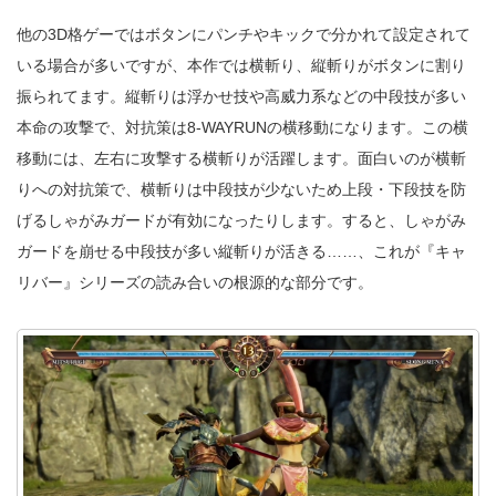
他の3D格ゲーではボタンにパンチやキックで分かれて設定されて
いる場合が多いですが、本作では横斬り、縦斬りがボタンに割り
振られてます。縦斬りは浮かせ技や高威力系などの中段技が多い
本命の攻撃で、対抗策は8-WAYRUNの横移動になります。この横
移動には、左右に攻撃する横斬りが活躍します。面白いのが横斬
りへの対抗策で、横斬りは中段技が少ないため上段・下段技を防
げるしゃがみガードが有効になったりします。すると、しゃがみ
ガードを崩せる中段技が多い縦斬りが活きる……、これが『キャ
リバー』シリーズの読み合いの根源的な部分です。