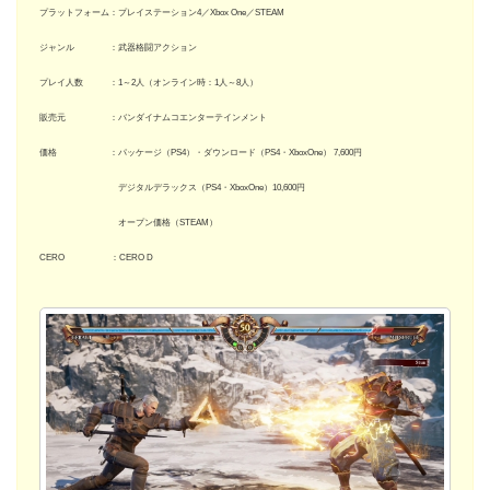
プラットフォーム：プレイステーション4／Xbox One／STEAM
ジャンル ：武器格闘アクション
プレイ人数 ：1～2人（オンライン時：1人～8人）
販売元 ：バンダイナムコエンターテインメント
価格 ：パッケージ（PS4）・ダウンロード（PS4・XboxOne） 7,600円
デジタルデラックス（PS4・XboxOne）10,600円
オープン価格（STEAM）
CERO ：CERO D