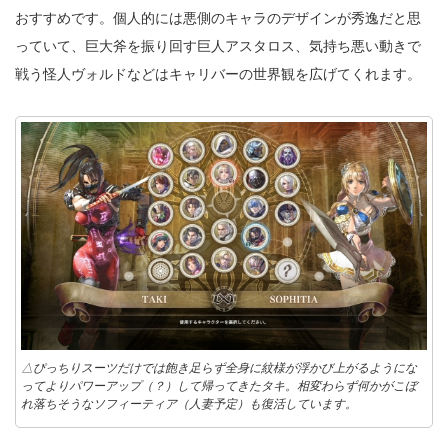
おすすめです。個人的には悪側のキャラのデザインが秀逸だと思
っていて、巨大斧を振り回す巨人アスタロス、気持ち悪い動きで
戦う怪人ヴォルドなどはキャリバーの世界観を広げてくれます。
△ぴっちりスーツだけでは飽き足らず全身に紋様が浮かび上がるようにな
ってよりパワーアップ（？）して帰ってきたタキ。相変わらず何かがこぼ
れ落ちそうなソフィーティア（人妻予定）も復活しています。