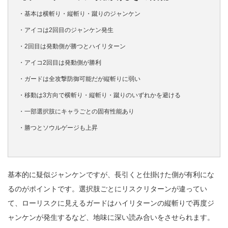
・基本は横斬り・縦斬り・蹴りのジャンケン
・アイコは2回目のジャンケン発生
・2回目は発動側が勝つとハイリターン
・アイコ2回目は発動側が勝利
・ガードは全攻撃防御可能だが縦斬りに弱い
・移動は3方向で横斬り・縦斬り・蹴りのいずれかを避ける
・一部選択肢にキャラごとの固有性能あり
・勝つとソウルゲージも上昇
基本的に疑似ジャンケンですが、長引くと仕掛けた側が有利にな
るのがポイントです。選択肢ごとにリスクリターンが違ってい
て、ローリスクに見えるガードはハイリターンの縦斬りで再度ジ
ャンケンが発生するなど、地味に深い読み合いをさせられます。