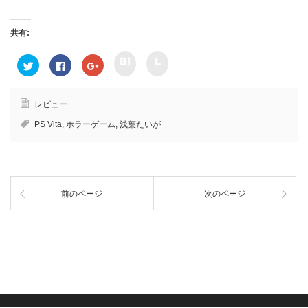
共有:
ク
ク
ク
F
ク
リ
リ
リ
a
リ
ッ
ッ
ッ
c
ッ
ク
ク
ク
e
ク
し
し
し
b
し
て
て
て
o
て
レビュー
h
l
T
o
G
a
i
w
k
o
PS Vita
,
ホラーゲーム
,
浅葉たいが
t
n
i
で
o
e
e
t
共
g
n
で
t
有
l
a
共
e
す
e
で
有
r
る
+
共
(
で
に
で
有
新
共
は
共
(
し
有
ク
有
新
い
前のページ
次のページ
(
リ
(
し
ウ
新
ッ
新
い
ィ
し
ク
し
ウ
ン
い
し
い
ィ
ド
ウ
て
ウ
ン
ウ
ィ
く
ィ
ド
で
ン
だ
ン
ウ
開
ド
さ
ド
で
き
ウ
い
ウ
開
ま
で
(
で
き
す
開
新
開
ま
)
き
し
き
す
ま
い
ま
)
す
ウ
す