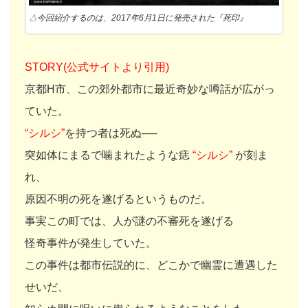
△今回紹介するのは、2017年6月1日に発売された『死印』
STORY(公式サイトより引用)
京都H市、この郊外都市に最近奇妙な噂話が広がっ
ていた。
“シルシ”
を持つ者は死ぬ──
突如体にまるで噛まれたような痣
“シルシ”
が刻ま
れ、
原因不明の死を遂げるというものだ。
事実この町では、人が謎の不審死を遂げる
怪奇事件が発生していた。
この事件は都市伝説的に、どこかで幽霊に遭遇した
せいだ、