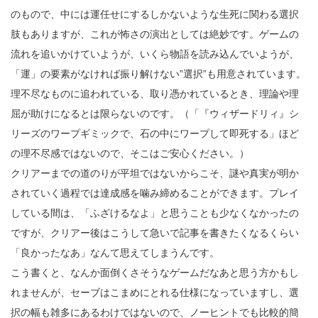
のもので、中には運任せにするしかないような生死に関わる選択
肢もありますが、これが怖さの演出としては絶妙です。ゲームの
流れを追いかけていようが、いくら物語を読み込んでいようが、
「運」の要素がなければ振り解けない”選択”も用意されています。
理不尽なものに追われている、取り憑かれているとき、理論や理
屈が助けになるとは限らないのです。（「『ウィザードリィ』シ
リーズのワープギミックで、石の中にワープして即死する」ほど
の理不尽感ではないので、そこはご安心ください。）
クリアーまでの道のりが平坦ではないからこそ、謎や真実が明か
されていく過程では達成感を噛み締めることができます。プレイ
している間は、「ふざけるなよ」と思うことも少なくなかったの
ですが、クリアー後はこうして急いで記事を書きたくなるくらい
「良かったなあ」なんて思えてしまうんです。
こう書くと、なんか面倒くさそうなゲームだなあと思う方かもし
れませんが、セーブはこまめにとれる仕様になっていますし、選
択の幅も雑多にあるわけではないので、ノーヒントでも比較的簡