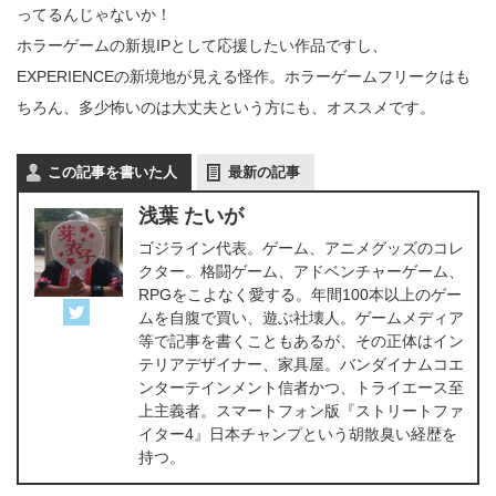
ってるんじゃないか！
ホラーゲームの新規IPとして応援したい作品ですし、
EXPERIENCEの新境地が見える怪作。ホラーゲームフリークはも
ちろん、多少怖いのは大丈夫という方にも、オススメです。
この記事を書いた人
最新の記事
浅葉 たいが
ゴジライン代表。ゲーム、アニメグッズのコレ
クター。格闘ゲーム、アドベンチャーゲーム、
RPGをこよなく愛する。年間100本以上のゲー
ムを自腹で買い、遊ぶ社壊人。ゲームメディア
等で記事を書くこともあるが、その正体はイン
テリアデザイナー、家具屋。バンダイナムコエ
ンターテインメント信者かつ、トライエース至
上主義者。スマートフォン版『ストリートファ
イター4』日本チャンプという胡散臭い経歴を
持つ。