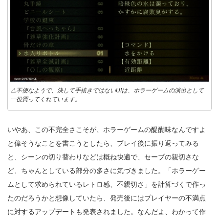
△不便なようで、決して手抜きではないUIは、ホラーゲームの演出として
一役買ってくれています。
いやあ、この不完全さこそが、ホラーゲームの醍醐味なんですよ
と偉そうなことを書こうとしたら、プレイ後に振り返ってみる
と、シーンの切り替わりなどは概ね快適で、セーブの親切さな
ど、ちゃんとしている部分の多さに気づきました。「ホラーゲー
ムとして求められているレトロ感、不親切さ」を計算づくで作っ
たのだろうかと想像していたら、発売後にはプレイヤーの不満点
に対するアップデートも発表されました。なんだよ、わかって作