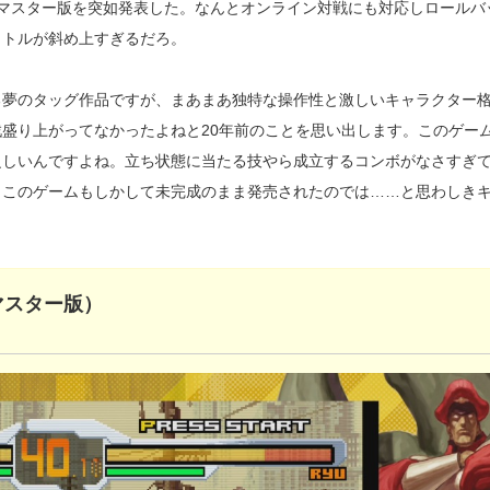
VC』）のリマスター版を突如発表した。なんとオンライン対戦にも対応しロール
イトルが斜め上すぎるだろ。
よる夢のタッグ作品ですが、まあまあ独特な操作性と激しいキャラクター
盛り上がってなかったよねと20年前のことを思い出します。このゲー
乏しいんですよね。立ち状態に当たる技やら成立するコンボがなさすぎ
。このゲームもしかして未完成のまま発売されたのでは……と思わしき
（リマスター版）