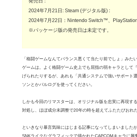
発売日 :
2024年7月21日: Steam (デジタル版) :
2024年7月22日：Nintendo Switch™、PlayStat
※パッケージ版の発売日は未定です。
「格闘ゲームなんてバランス悪くて当たり前でしょ」みた
ゲームは。よく格闘ゲーム史上でも屈指の弱キャラとして
げられたりするが、あれも「共通システムで強いサポート
ソンとかバルログを使ってください。
しかも今回のリマスターは、オリジナル版を忠実に再現す
対処し、ほぼ成分未調整で20年の時を超えてふたたびおれ
といきなり暴言気味にはじまる記事になってしまいましたが
SNKライクなグラフィックで描かれたCAPCOMキャラに