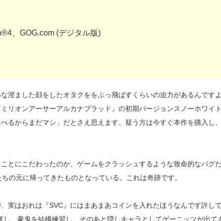
ion®4、GOG.com (デジタル版)
いな澄ました顔をしたオタクををぶっ飛ばすくらいの迫力があるんです
『ミリオンアーサーアルカナブラッド』の初期バージョンスノーホワイ
選べるからまだマシ」だとさえ思えます。疑う方は今すぐ本作を購入し
ることにこだわったのか、ゲームをクラッシュするような致命的なバグ
たちの元に帰ってきたものとなっている。これは奇跡です。
、実はおれは『SVC』にはまあまあコインを入れたほうなんです許し
興奮し、豪鬼を結構練習し、そのあと隠しキャラとしてゲーニッツが出て