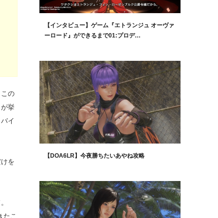
【インタビュー】ゲーム『エトランジュ オーヴァ
ーロード』ができるまで01:プロデ…
よこの
トが挙
、バイ
【DOA6LR】今夜勝ちたいあやね攻略
だけを
て。
きたこ