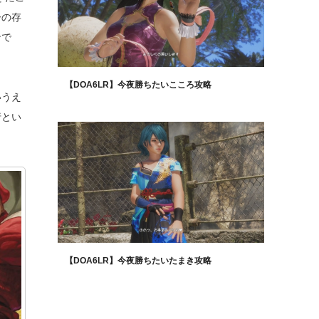
ーの存
ンで
【DOA6LR】今夜勝ちたいこころ攻略
いうえ
行とい
【DOA6LR】今夜勝ちたいたまき攻略