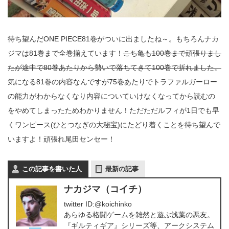
待ち望んだONE PIECE81巻がついに出ましたね～。もちろんナカ
ジマは81巻まで全巻揃えています！
こち亀も100巻まで頑張りまし
たが途中で80巻あたりから勢いで落ちてきて100巻で折れました。
気になる81巻の内容なんですが75巻あたりでトラファルガーロー
の能力がわからなくなり内容についていけなくなってから読むの
をやめてしまったためわかりません！ただただルフィが1日でも早
くワンピース(ひとつなぎの大秘宝)にたどり着くことを待ち望んで
いますよ！頑張れ尾田センセー！
この記事を書いた人
最新の記事
ナカジマ（コイチ）
twitter ID:@koichinko
あらゆる格闘ゲームを雑然と遊ぶ浅葉の悪友。
『ギルティギア』シリーズ等、アークシステム