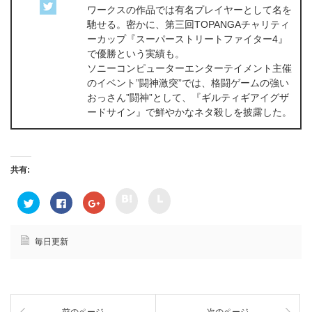
ワークスの作品では有名プレイヤーとして名を
馳せる。密かに、第三回TOPANGAチャリティ
ーカップ『スーパーストリートファイター4』
で優勝という実績も。
ソニーコンピューターエンターテイメント主催
のイベント”闘神激突”では、格闘ゲームの強い
おっさん”闘神”として、『ギルティギアイグザ
ードサイン』で鮮やかなネタ殺しを披露した。
共有:
ク
ク
ク
F
ク
リ
リ
リ
a
リ
ッ
ッ
ッ
c
ッ
ク
ク
ク
e
ク
し
し
し
b
し
て
て
て
o
て
毎日更新
h
l
T
o
G
a
i
w
k
o
t
n
i
で
o
e
e
t
共
g
n
で
t
有
l
a
共
e
す
e
で
有
r
る
+
共
(
で
に
で