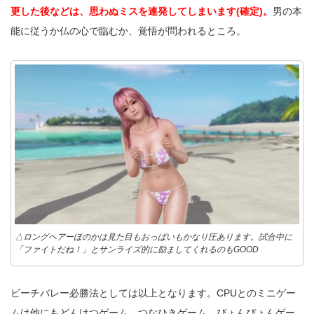
更した後などは、思わぬミスを連発してしまいます(確定)。
男の本
能に従うか仏の心で臨むか、覚悟が問われるところ。
△ロングヘアーほのかは見た目もおっぱいもかなり圧あります。試合中に
「ファイトだね！」とサンライズ的に励ましてくれるのもGOOD
ビーチバレー必勝法としては以上となります。CPUとのミニゲー
ムは他にもどんけつゲーム、つなひきゲーム、ぴょんぴょんゲー