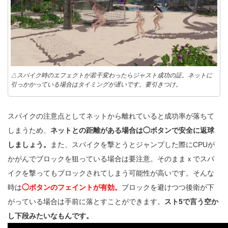
△スパイク時のエフェクトが若干変わったらジャスト成功の証。ネットに
引っかかっている場合はタイミングが遅いです。要引きつけ。
スパイクの注意点としてネットから離れていると成功率が落ちて
しまうため、
ネットとの距離がある場合は◯ボタンで安全に返球
しましょう。
また、スパイクを撃とうとジャンプした際にCPUが
かがんでブロックを狙っている場合は要注意。そのままｘでスパ
イクを撃ってもブロックされてしまう可能性が高いです。そんな
時は
◯ボタンのフェイントが有効。
ブロックを避けつつ後衛が下
がっている場合は手前に落とすことができます。
スト5で言う空か
し下段みたいなもんです。