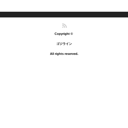
開
ま
で
(
で
き
す
開
新
開
ま
)
き
し
き
す
ま
い
ま
)
す
ウ
す
)
ィ
)
ン
RSS
ド
ウ
で
Copyright ©
開
き
ま
ゴジライン
す
)
All rights reserved.