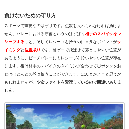
負けないための守り方
スポーツで重要なのは守りです。点数を入れられなければ負けま
せん。バレーにおける守備というのはずばり
相手のスパイクをレ
シーブする
こと。そしてレシーブを拾うのに重要なポイントが
タ
イミング
と
位置取り
です。格ゲーで飛ばせて落としやすい位置が
あるように、ビーチバレーにもレシーブを拾いやすい位置が存在
します。後は相手のスパイクのタイミング合わせて◯ボタンをお
せばほとんどの球は拾うことができます。ほんとかよ？と思うか
もしれませんが、
少女ファイトを愛読しているので間違いありま
せん。