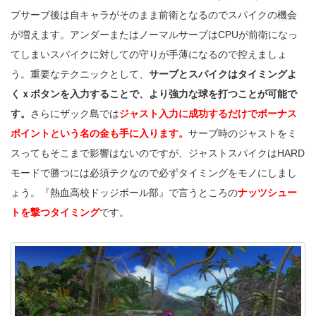
プサーブ後は自キャラがそのまま前衛となるのでスパイクの機会
が増えます。アンダーまたはノーマルサーブはCPUが前衛になっ
てしまいスパイクに対しての守りが手薄になるので控えましょ
う。重要なテクニックとして、
サーブとスパイクはタイミングよ
くｘボタンを入力することで、より強力な球を打つことが可能で
す。
さらにザック島では
ジャスト入力に成功するだけでボーナス
ポイントという名の金も手に入ります。
サーブ時のジャストをミ
スってもそこまで影響はないのですが、ジャストスパイクはHARD
モードで勝つには必須テクなので必ずタイミングをモノにしまし
ょう。『熱血高校ドッジボール部』で言うところの
ナッツシュー
トを撃つタイミング
です。