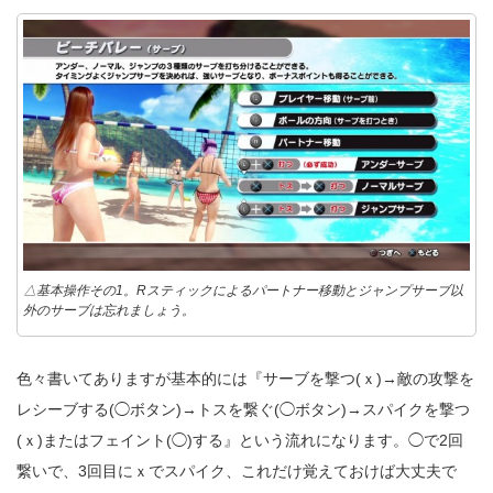
△基本操作その1。Rスティックによるパートナー移動とジャンプサーブ以
外のサーブは忘れましょう。
色々書いてありますが基本的には『サーブを撃つ(ｘ)→敵の攻撃を
レシーブする(◯ボタン)→トスを繋ぐ(◯ボタン)→スパイクを撃つ
(ｘ)またはフェイント(◯)する』という流れになります。◯で2回
繋いで、3回目にｘでスパイク、これだけ覚えておけば大丈夫で