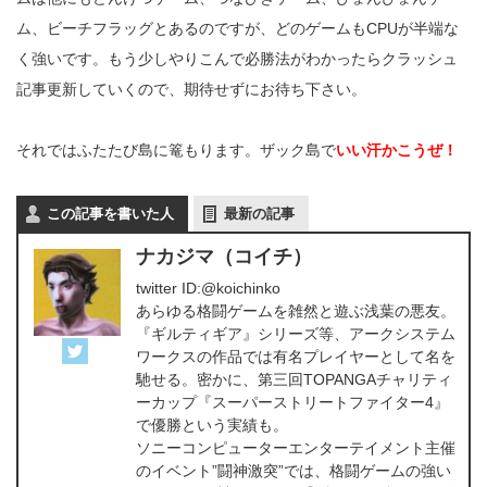
ム、ビーチフラッグとあるのですが、どのゲームもCPUが半端な
く強いです。もう少しやりこんで必勝法がわかったらクラッシュ
記事更新していくので、期待せずにお待ち下さい。
それではふたたび島に篭もります。ザック島で
いい汗かこうぜ！
この記事を書いた人
最新の記事
ナカジマ（コイチ）
twitter ID:@koichinko
あらゆる格闘ゲームを雑然と遊ぶ浅葉の悪友。
『ギルティギア』シリーズ等、アークシステム
ワークスの作品では有名プレイヤーとして名を
馳せる。密かに、第三回TOPANGAチャリティ
ーカップ『スーパーストリートファイター4』
で優勝という実績も。
ソニーコンピューターエンターテイメント主催
のイベント”闘神激突”では、格闘ゲームの強い