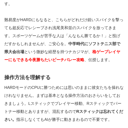
す。
難易度がHARDにもなると、こちらがどれだけ鋭いスパイクを撃っ
ても超反応でレシーブされ浅尾美和並のスパイクを放ってきま
す。スポーツゲームが苦手な人は「んなもん勝てるか！」と投げ
だすかもしれませんが、ご安心を。
中学時代にソフトテニス部で
県大会出場
という微妙な経歴を持つナカジマが、
格ゲープレイヤ
ーにもできる今夜勝ちたいビーチバレー攻略
、伝授します。
操作方法を理解する
HARDモードのCPUに勝つためには思いのままに彼女たちを操れな
けれなりません。まずは基本となる操作方法のおさらいをしてお
きましょう。Lスティックでプレイヤー移動、Rスティックでパー
トナー移動とありますが、混乱するので
Rスティックは忘れてくだ
さい。
指示しなくてもAIが勝手に動きまわるので不要です。