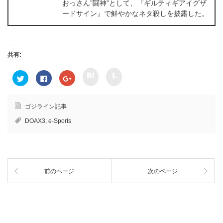
おっさん”闘神”として、『ギルティギアイグザ
ードサイン』で鮮やかなネタ殺しを披露した。
共有:
ク
ク
ク
F
ク
リ
リ
リ
a
リ
ッ
ッ
ッ
c
ッ
ク
ク
ク
e
ク
し
し
し
b
し
て
て
て
o
て
ゴジライン記事
h
l
T
o
G
a
i
w
k
o
DOAX3
,
e-Sports
t
n
i
で
o
e
e
t
共
g
n
で
t
有
l
a
共
e
す
e
で
有
r
る
+
共
(
で
に
で
有
新
共
は
共
(
し
有
ク
有
新
い
前のページ
次のページ
(
リ
(
し
ウ
新
ッ
新
い
ィ
し
ク
し
ウ
ン
い
し
い
ィ
ド
ウ
て
ウ
ン
ウ
ィ
く
ィ
ド
で
ン
だ
ン
ウ
開
ド
さ
ド
で
き
ウ
い
ウ