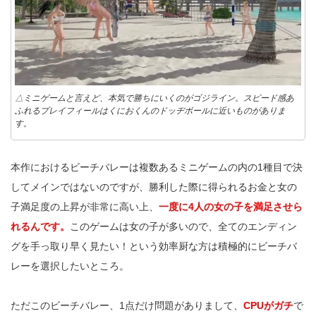
△ミニゲームと言えど、本気で勝ちにいくのがゴジライン。スピード感あ
ふれるプレイフィールはくにおくんのドッヂボールに近いものがありま
す。
本作におけるビーチバレーは複数あるミニゲームの内の1種目で決
してメインではないのですが、勝利した際に得られるお金と女の
子満足度の上昇が非常に高い上、
一度に4人の女の子を満足させら
れるんです。
このゲームは女の子が多いので、全てのエンディン
グを手っ取り早く見たい！という効率厨な方は積極的にビーチバ
レーを選択したいところ。
ただこのビーチバレー、1点だけ問題がありまして、
CPUがガチ
で