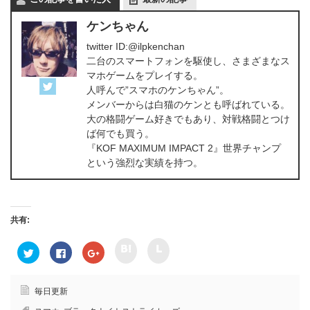
ケンちゃん
twitter ID:@ilpkenchan
二台のスマートフォンを駆使し、さまざまなス
マホゲームをプレイする。
人呼んで”スマホのケンちゃん”。
メンバーからは白猫のケンとも呼ばれている。
大の格闘ゲーム好きでもあり、対戦格闘とつけ
ば何でも買う。
『KOF MAXIMUM IMPACT 2』世界チャンプ
という強烈な実績を持つ。
共有:
ク
ク
ク
F
ク
リ
リ
リ
a
リ
ッ
ッ
ッ
c
ッ
ク
ク
ク
e
ク
し
し
し
b
し
て
て
て
o
て
毎日更新
h
l
T
o
G
a
i
w
k
o