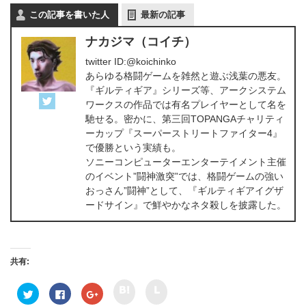
この記事を書いた人
最新の記事
ナカジマ（コイチ）
twitter ID:@koichinko
あらゆる格闘ゲームを雑然と遊ぶ浅葉の悪友。
『ギルティギア』シリーズ等、アークシステム
ワークスの作品では有名プレイヤーとして名を
馳せる。密かに、第三回TOPANGAチャリティ
ーカップ『スーパーストリートファイター4』
で優勝という実績も。
ソニーコンピューターエンターテイメント主催
のイベント”闘神激突”では、格闘ゲームの強い
おっさん”闘神”として、『ギルティギアイグザ
ードサイン』で鮮やかなネタ殺しを披露した。
共有:
ク
ク
ク
F
ク
リ
リ
リ
a
リ
ッ
ッ