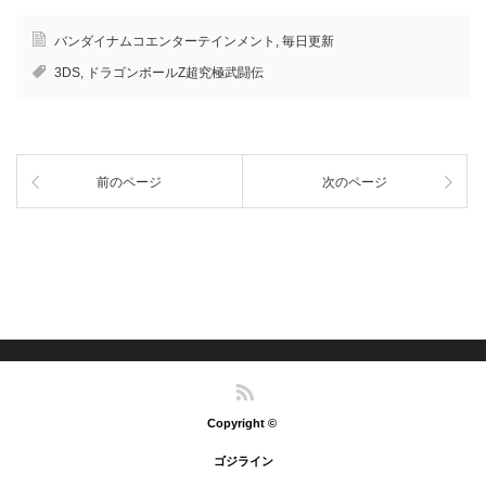
ッ
c
ッ
ク
ク
ク
e
ク
し
し
し
b
し
て
て
て
o
て
バンダイナムコエンターテインメント
,
毎日更新
h
l
T
o
G
a
i
w
k
o
3DS
,
ドラゴンボールZ超究極武闘伝
t
n
i
で
o
e
e
t
共
g
n
で
t
有
l
a
共
e
す
e
で
有
r
る
+
共
(
で
に
で
有
新
共
は
共
(
し
有
ク
有
新
い
前のページ
次のページ
(
リ
(
し
ウ
新
ッ
新
い
ィ
し
ク
し
ウ
ン
い
し
い
ィ
ド
ウ
て
ウ
ン
ウ
ィ
く
ィ
ド
で
ン
だ
ン
ウ
開
ド
さ
ド
で
き
ウ
い
ウ
開
ま
で
(
で
き
す
開
新
開
ま
)
き
し
き
す
ま
い
ま
)
す
ウ
す
)
ィ
)
ン
RSS
ド
ウ
で
Copyright ©
開
き
ま
ゴジライン
す
)