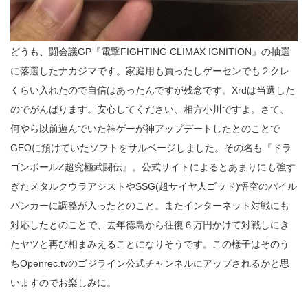
どうも、闘会議GP『電撃FIGHTING CLIMAX IGNITION』の抽選
に落選したナカジマです。家庭用も買ったしゲーセンでも２クレ
くらい入れたので自信はあったんですが残念です。Xrdは当選した
のでがんばります。安心してください、相方小川ですよ。さて、
何やら以前遊んでいた神ゲーが神アップデートしたとのことで
GEOに預けていたソフトをサルベージしました。その名も『ドラ
ゴンボールZ超究極武闘伝』。
公式サイト
によるとあまりにも強す
ぎたメタルクウラアシストやSSG(超サイヤ人ゴッド)悟空のパイル
バンカーに調整が入ったとのこと。またインターネット対戦にも
対応したとのことで、去年
徳島から往復６万円かけて対戦しにき
たヤツ
と再び相まみえることになりそうです。この様子はそのう
ちOpenrec.tvの
ゴジライン公式チャンネル
にアップされるかと思
いますのでお楽しみに。