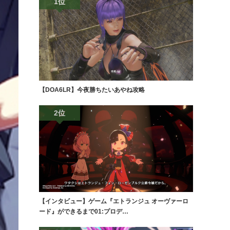
1位
【DOA6LR】今夜勝ちたいあやね攻略
2位
【インタビュー】ゲーム『エトランジュ オーヴァーロ
ード』ができるまで01:プロデ…