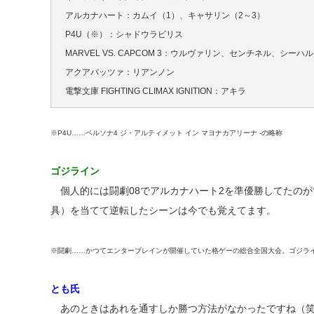
アルカナハート：カムイ（1）、キャサリン（2～3）
P4U（※）：シャドウラビリス
MARVEL VS. CAPCOM 3：ウルヴァリン、センチネル、シーハ
アクアパッツァ：リアンノン
電撃文庫 FIGHTING CLIMAX IGNITION：アキラ
※P4U……ペルソナ4 ジ・アルティメット イン マヨナカアリーナ -の略称
ゴジライン
個人的には闘劇08でアルカナハート2を準優勝してたの
具）を当てて逆転したシーンは今でも覚えてます。
※闘劇……かつてエンターブレインが開催していた格ゲーの総合全国大会。ゴジラ
とも氏
あのときはあれを通すしか勝つ方法がなかったですね（