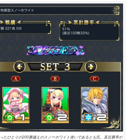
ったひとりの200勝越えのスノーホワイト使いであるとも氏。直近勝率が