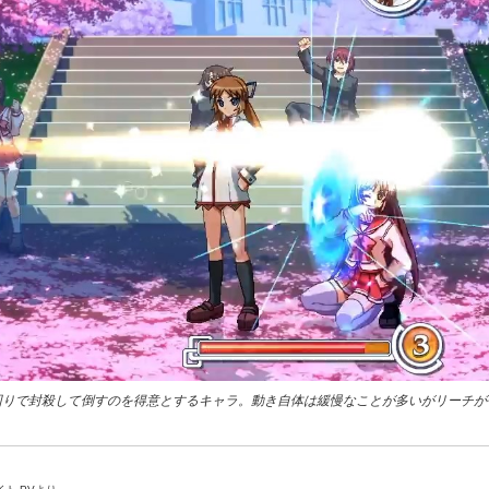
回りで封殺して倒すのを得意とするキャラ。動き自体は緩慢なことが多いがリーチが