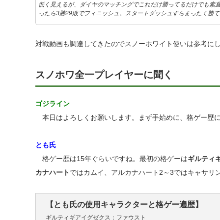
低く見えるが、ダイヤのマッチングでこれだけ勝ってるだけでも素
ったら3勝29敗でフィニッシュ。スタートダッシュすらまったく勝
対戦動画も調達してきたのでスノーホワイト使いは参考に
スノホワ全一プレイヤーに聞く
ゴジライン
本日はよろしくお願いします。まず手始めに、格ゲー歴に
とも氏
格ゲー歴は15年ぐらいですね。最初の格ゲーは
ギルティ
カナハート
ではカムイ、アルカナハート2～3ではキャサリ
【とも氏の使用キャラクターと格ゲー遍歴】
ギルティギアイグゼクス：ファウスト