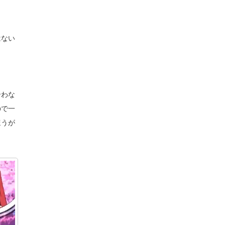
はない
合わな
ので一
ほうが