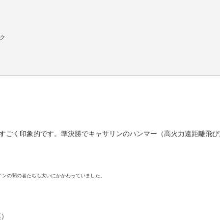
ルク
がすごく印象的です。準決勝でキャサリンのハンマー（高火力遠距離飛び
インの闇の者たちも大いにかかわっていました。
笑）