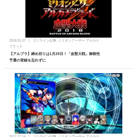
2018.01.27
ゴジライン記事
,
ミリオンアーサー アルカナ
ブラッド
【アルブラ】締め切りは1月29日！「血聖大戦」御祭性
予選の登録を忘れずに
2017.11.14
ゴジライン記事
,
ミリオンアーサー アルカナ